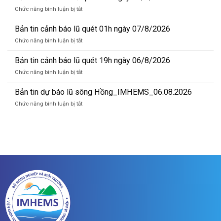
dự
ở
Chức năng bình luận bị tắt
báo
Bản
lũ
tin
Bản tin cảnh báo lũ quét 01h ngày 07/8/2026
sông
cảnh
Hồng_IMHEMS_07.08.2026
ở
Chức năng bình luận bị tắt
báo
Bản
lũ
tin
Bản tin cảnh báo lũ quét 19h ngày 06/8/2026
quét
cảnh
07h
ở
Chức năng bình luận bị tắt
báo
ngày
Bản
lũ
07/8/2026
tin
Bản tin dự báo lũ sông Hồng_IMHEMS_06.08.2026
quét
cảnh
01h
ở
Chức năng bình luận bị tắt
báo
ngày
Bản
lũ
07/8/2026
tin
quét
dự
19h
báo
ngày
lũ
06/8/2026
sông
Hồng_IMHEMS_06.08.2026