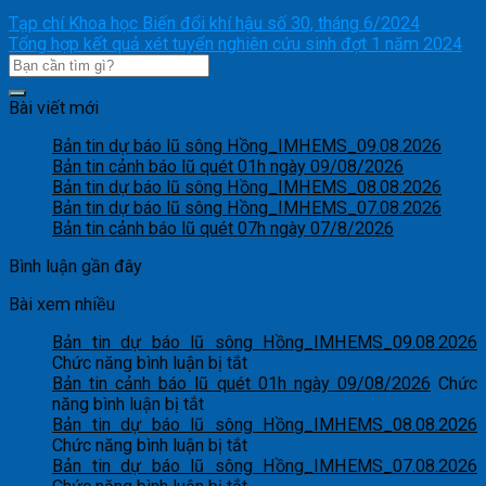
Tạp chí Khoa học Biến đổi khí hậu số 30, tháng 6/2024
Tổng hợp kết quả xét tuyển nghiên cứu sinh đợt 1 năm 2024
Bài viết mới
Bản tin dự báo lũ sông Hồng_IMHEMS_09.08.2026
Bản tin cảnh báo lũ quét 01h ngày 09/08/2026
Bản tin dự báo lũ sông Hồng_IMHEMS_08.08.2026
Bản tin dự báo lũ sông Hồng_IMHEMS_07.08.2026
Bản tin cảnh báo lũ quét 07h ngày 07/8/2026
Bình luận gần đây
Bài xem nhiều
Bản tin dự báo lũ sông Hồng_IMHEMS_09.08.2026
ở
Chức năng bình luận bị tắt
Bản
Bản tin cảnh báo lũ quét 01h ngày 09/08/2026
Chức
ở
tin
năng bình luận bị tắt
Bản
dự
Bản tin dự báo lũ sông Hồng_IMHEMS_08.08.2026
tin
báo
ở
Chức năng bình luận bị tắt
cảnh
lũ
Bản
Bản tin dự báo lũ sông Hồng_IMHEMS_07.08.2026
báo
sông
tin
ở