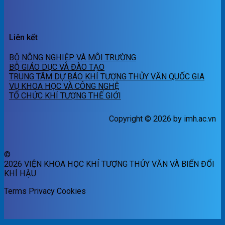
Liên kết
BỘ NÔNG NGHIỆP VÀ MÔI TRƯỜNG
BỘ GIÁO DỤC VÀ ĐÀO TẠO
TRUNG TÂM DỰ BÁO KHÍ TƯỢNG THỦY VĂN QUỐC GIA
VỤ KHOA HỌC VÀ CÔNG NGHỆ
TỔ CHỨC KHÍ TƯỢNG THẾ GIỚI
Copyright © 2026 by imh.ac.vn
©
2026 VIỆN KHOA HỌC KHÍ TƯỢNG THỦY VĂN VÀ BIẾN ĐỔI
KHÍ HẬU
Terms
Privacy
Cookies