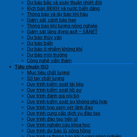
Dự báo bão và xoáy thuận nhiệt đới
Kịch bản BĐKH và nước biển dâng
Thông báo và dự báo khí hậu
Giám sát, cảnh báo hạn
Thông báo khí tượng nông nghiệp
Giám sát lắng đọng axít – EANET
Dự báo thủy văn
Dự báo biển
Dự báo ô nhiễm không khí
Dự báo môi trường
Công nghệ viễn thám
Tiêu chuẩn ISO
Mục tiêu chất lượng
Sổ tay chất lượng
Quy trình kiểm soát tài liệu
Quy trình kiểm soát hồ sơ
Quy trình đánh giá nội bộ
Quy trình kiểm soát sự không phù hợp
Quy trình họp xem xét lãnh đạo
Quy trình cung cấp dịch vụ đào tạo
Quy trình đào tạo tiến sĩ
Quy trình nghiên cứu khoa học
Quy trình dự báo lũ sông hồng
Quy trình ra thông báo khí tượng nông nghiệp