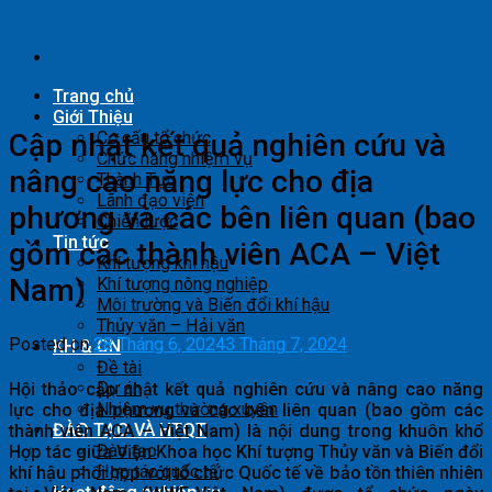
Skip
to
content
Trang chủ
Giới Thiệu
Cập nhật kết quả nghiên cứu và
Cơ cấu tổ chức
Chức năng nhiệm vụ
nâng cao năng lực cho địa
Thành Tựu
Lãnh đạo viện
phương và các bên liên quan (bao
Chiến lược
Tin tức
gồm các thành viên ACA – Việt
Khí tượng khí hậu
Nam)
Khí tượng nông nghiệp
Môi trường và Biến đổi khí hậu
Thủy văn – Hải văn
Posted on
28 Tháng 6, 2024
3 Tháng 7, 2024
KH & CN
Đề tài
Dự án
Hội thảo cập nhật kết quả nghiên cứu và nâng cao năng
Nhiệm vụ thường xuyên
lực cho địa phương và các bên liên quan (bao gồm các
ĐÀO TẠO VÀ HTQT
thành viên ACA – Việt Nam) là nội dung trong khuôn khổ
Đào tạo
Hợp tác giữa Viện Khoa học Khí tượng Thủy văn và Biến đổi
Hợp tác quốc tế
khí hậu phối hợp với tổ chức Quốc tế về bảo tồn thiên nhiên