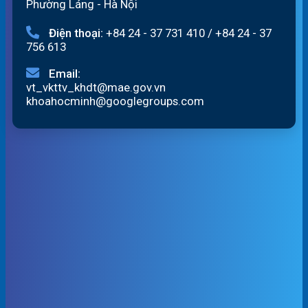
Phường Láng - Hà Nội
Điện thoại:
+84 24 - 37 731 410
/
+84 24 - 37
756 613
Email:
vt_vkttv_khdt@mae.gov.vn
khoahocminh@googlegroups.com