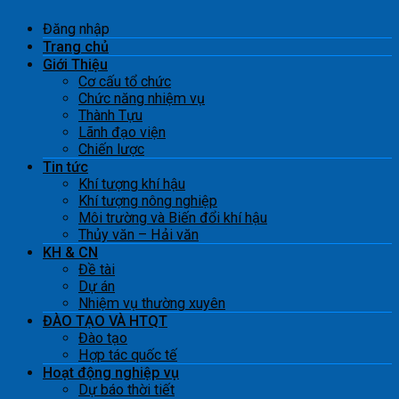
Đăng nhập
Trang chủ
Giới Thiệu
Cơ cấu tổ chức
Chức năng nhiệm vụ
Thành Tựu
Lãnh đạo viện
Chiến lược
Tin tức
Khí tượng khí hậu
Khí tượng nông nghiệp
Môi trường và Biến đổi khí hậu
Thủy văn – Hải văn
KH & CN
Đề tài
Dự án
Nhiệm vụ thường xuyên
ĐÀO TẠO VÀ HTQT
Đào tạo
Hợp tác quốc tế
Hoạt động nghiệp vụ
Dự báo thời tiết