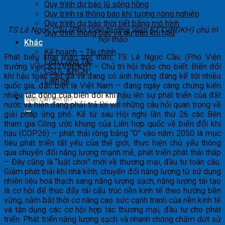
Quy trình dự báo lũ sông hồng
Quy trình ra thông báo khí tượng nông nghiệp
Quy trình dự báo thời tiết bằng mô hình
TS Lê Ngọc Cầu (Phó Viện trưởng Viện KTTVBĐKH) chủ trì
Quy trình thông báo và dự báo khí hậu
hội thảo
Khác
Kế hoạch – Tài chính
Phát biểu khai mạc hội thảo, TS Lê Ngọc Cầu (Phó Viện
Lịch Công Tác
trưởng Viện KTTVBĐKH) – Chủ trì hội thảo cho biết: Biến đổi
CSDL KHCN
khí hậu toàn cầu đã và đang có ảnh hưởng đáng kể tới nhiều
Liên hệ
quốc gia, đặc biệt là Việt Nam – đang ​ngày càng chứng kiến
nhiều tác động của biến đổi khí hậu lên sự phát triển của đất
nước và hiện đang phải trả lời với những câu hỏi quan trọng về
giải pháp ứng phó. Kể từ sau Hội nghị lần thứ 26 các Bên
tham gia Công ước khung của Liên hợp quốc về biến đổi khí
hậu (COP26) – phát thải ròng bằng “0” vào năm 2050 là mục
tiêu phát triển tất yếu của thế giới, thực hiện chủ yếu thông
qua chuyển đổi năng lượng mạnh mẽ, phát triển phát thải thấp
– Đây cũng là “luật chơi” mới về thương mại, đầu tư toàn cầu.
Giảm phát thải khí nhà kính, chuyển đổi năng lượng từ sử dụng
nhiên liệu hoá thạch sang năng lượng sạch, năng lượng tái tạo
là cơ hội để thúc đẩy tái cấu trúc nền kinh tế theo hướng bền
vững, nắm bắt thời cơ nâng cao sức cạnh tranh của nền kinh tế
và tận dụng các cơ hội hợp tác thương mại, đầu tư cho phát
triển. Phát triển năng lượng sạch và nhanh chóng chấm dứt sử