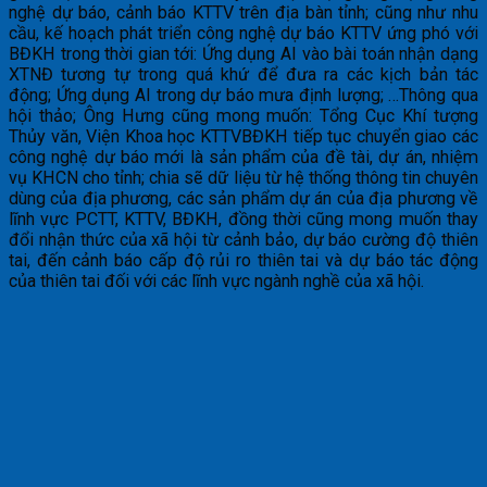
nghệ dự báo, cảnh báo KTTV trên địa bàn tỉnh; cũng như nhu
cầu, kế hoạch phát triển công nghệ dự báo KTTV ứng phó với
BĐKH trong thời gian tới: Ứng dụng AI vào bài toán nhận dạng
XTNĐ tương tự trong quá khứ để đưa ra các kịch bản tác
động; Ứng dụng AI trong dự báo mưa định lượng; …Thông qua
hội thảo; Ông Hưng cũng mong muốn: Tổng Cục Khí tượng
Thủy văn, Viện Khoa học KTTVBĐKH tiếp tục chuyển giao các
công nghệ dự báo mới là sản phẩm của đề tài, dự án, nhiệm
vụ KHCN cho tỉnh; chia sẽ dữ liệu từ hệ thống thông tin chuyên
dùng của địa phương, các sản phẩm dự án của địa phương về
lĩnh vực PCTT, KTTV, BĐKH, đồng thời cũng mong muốn thay
đổi nhận thức của xã hội từ cảnh bảo, dự báo cường độ thiên
tai, đến cảnh báo cấp độ rủi ro thiên tai và dự báo tác động
của thiên tai đối với các lĩnh vực ngành nghề của xã hội.