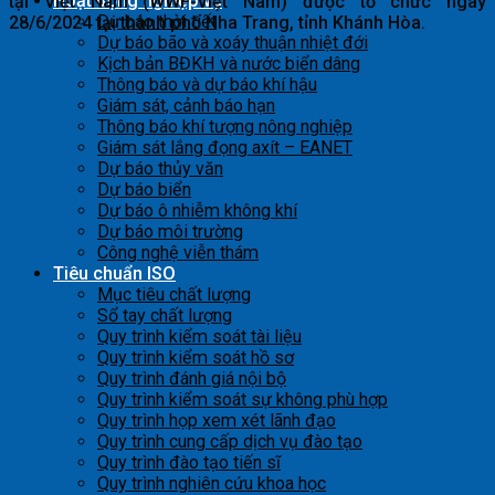
Hoạt động nghiệp vụ
tại Việt Nam (WWF-Việt Nam) được tổ chức ngày
Dự báo thời tiết
28/6/2024 tại thành phố Nha Trang, tỉnh Khánh Hòa.
Dự báo bão và xoáy thuận nhiệt đới
Kịch bản BĐKH và nước biển dâng
Thông báo và dự báo khí hậu
Giám sát, cảnh báo hạn
Thông báo khí tượng nông nghiệp
Giám sát lắng đọng axít – EANET
Dự báo thủy văn
Dự báo biển
Dự báo ô nhiễm không khí
Dự báo môi trường
Công nghệ viễn thám
Tiêu chuẩn ISO
Mục tiêu chất lượng
Sổ tay chất lượng
Quy trình kiểm soát tài liệu
Quy trình kiểm soát hồ sơ
Quy trình đánh giá nội bộ
Quy trình kiểm soát sự không phù hợp
Quy trình họp xem xét lãnh đạo
Quy trình cung cấp dịch vụ đào tạo
Quy trình đào tạo tiến sĩ
Quy trình nghiên cứu khoa học