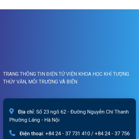
ngày
lũ
06/8/2026
sông
Hồng_IMHEMS_06.08.2026
TRANG THÔNG TIN ĐIỆN TỬ VIỆN KHOA HỌC KHÍ TƯỢNG
THỦY VĂN, MÔI TRƯỜNG VÀ BIỂN
Địa chỉ:
Số 23 ngõ 62 - Đường Nguyễn Chí Thanh
Phường Láng - Hà Nội
Điện thoại:
+84 24 - 37 731 410
/
+84 24 - 37 756