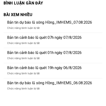
BÌNH LUẬN GẦN ĐÂY
BÀI XEM NHIỀU
Bản tin dự báo lũ sông Hồng_IMHEMS_07.08.2026
ở
Chức năng bình luận bị tắt
Bản
tin
Bản tin cảnh báo lũ quét 07h ngày 07/8/2026
dự
ở
Chức năng bình luận bị tắt
báo
Bản
lũ
tin
Bản tin cảnh báo lũ quét 01h ngày 07/8/2026
sông
cảnh
Hồng_IMHEMS_07.08.2026
ở
Chức năng bình luận bị tắt
báo
Bản
lũ
tin
Bản tin cảnh báo lũ quét 19h ngày 06/8/2026
quét
cảnh
07h
ở
Chức năng bình luận bị tắt
báo
ngày
Bản
lũ
07/8/2026
tin
Bản tin dự báo lũ sông Hồng_IMHEMS_06.08.2026
quét
cảnh
01h
ở
Chức năng bình luận bị tắt
báo
ngày
Bản
lũ
07/8/2026
tin
quét
dự
19h
báo