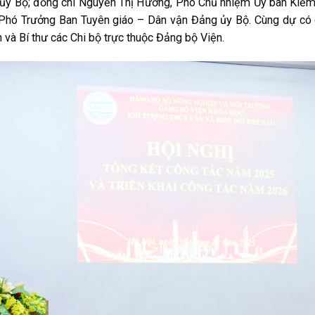
ủy Bộ; đồng chí Nguyễn Thị Hường, Phó Chủ nhiệm Ủy ban Kiểm
 Phó Trưởng Ban Tuyên giáo – Dân vận Đảng ủy Bộ. Cùng dự có
và Bí thư các Chi bộ trực thuộc Đảng bộ Viện.