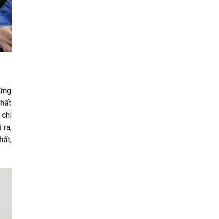
hững
nhất
 chi
 ra,
hất,