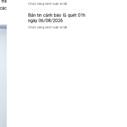
 tra
báo
06/8/2026
ở
Chức năng bình luận bị tắt
lũ
 các
Bản
sông
tin
Bản tin cảnh báo lũ quét 01h
Hồng_IMHEMS_06.08.2026
cảnh
ngày 06/08/2026
báo
ở
Chức năng bình luận bị tắt
lũ
Bản
quét
tin
07h
cảnh
ngày
báo
06/8/2026
lũ
quét
01h
ngày
06/08/2026