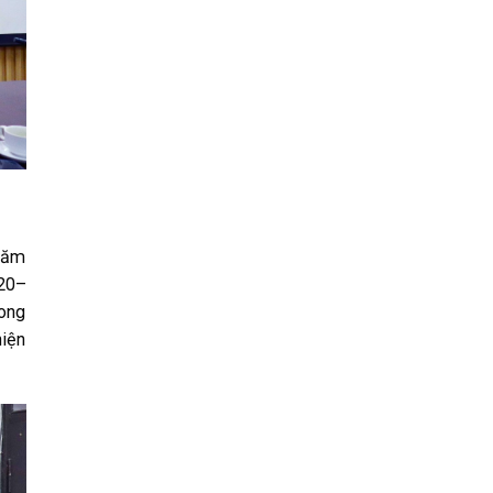
 năm
020–
rong
hiện