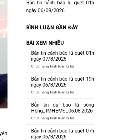
Bản tin cảnh báo lũ quét 01h
ngày 06/08/2026
BÌNH LUẬN GẦN ĐÂY
BÀI XEM NHIỀU
Bản tin cảnh báo lũ quét 01h
ngày 07/8/2026
ở
Chức năng bình luận bị tắt
Bản
tin
Bản tin cảnh báo lũ quét 19h
cảnh
ngày 06/8/2026
báo
ở
Chức năng bình luận bị tắt
lũ
Bản
quét
tin
Bản tin dự báo lũ sông
01h
cảnh
Hồng_IMHEMS_06.08.2026
ngày
báo
07/8/2026
ở
Chức năng bình luận bị tắt
lũ
Bản
quét
tin
Bản tin cảnh báo lũ quét 07h
19h
uyễn
dự
ngày 06/8/2026
ngày