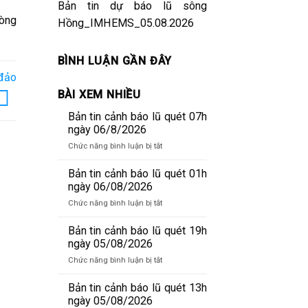
Bản tin dự báo lũ sông
hòng
Hồng_IMHEMS_05.08.2026
BÌNH LUẬN GẦN ĐÂY
 đảo
BÀI XEM NHIỀU
Bản tin cảnh báo lũ quét 07h
ngày 06/8/2026
ở
Chức năng bình luận bị tắt
Bản
tin
Bản tin cảnh báo lũ quét 01h
cảnh
ngày 06/08/2026
báo
ở
Chức năng bình luận bị tắt
lũ
Bản
quét
tin
Bản tin cảnh báo lũ quét 19h
07h
cảnh
ngày 05/08/2026
ngày
báo
06/8/2026
ở
Chức năng bình luận bị tắt
lũ
Bản
quét
tin
Bản tin cảnh báo lũ quét 13h
01h
cảnh
ngày 05/08/2026
ngày