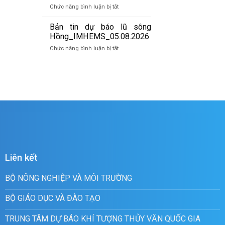
báo
06/08/2026
ở
Chức năng bình luận bị tắt
lũ
Bản
quét
tin
Bản tin dự báo lũ sông
19h
cảnh
Hồng_IMHEMS_05.08.2026
ngày
báo
05/08/2026
ở
Chức năng bình luận bị tắt
lũ
Bản
quét
tin
13h
dự
ngày
báo
05/08/2026
lũ
sông
Hồng_IMHEMS_05.08.2026
Liên kết
BỘ NÔNG NGHIỆP VÀ MÔI TRƯỜNG
BỘ GIÁO DỤC VÀ ĐÀO TẠO
TRUNG TÂM DỰ BÁO KHÍ TƯỢNG THỦY VĂN QUỐC GIA