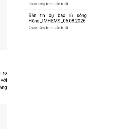
báo
07/8/2026
ở
Chức năng bình luận bị tắt
lũ
Bản
quét
tin
Bản tin dự báo lũ sông
01h
cảnh
Hồng_IMHEMS_06.08.2026
ngày
báo
07/8/2026
ở
Chức năng bình luận bị tắt
lũ
Bản
quét
tin
19h
dự
ngày
báo
06/8/2026
lũ
sông
Hồng_IMHEMS_06.08.2026
i ro
 với
năng