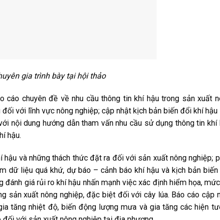
uyên gia trình bày tại hội thảo
áo cáo chuyên đề về nhu cầu thông tin khí hậu trong sản xuất 
 đối với lĩnh vực nông nghiệp; cập nhật kịch bản biến đổi khí hậu
với nội dung hướng dẫn tham vấn nhu cầu sử dụng thông tin khí
hí hậu.
í hậu và những thách thức đặt ra đối với sản xuất nông nghiệp; 
ồm dữ liệu quá khứ, dự báo – cảnh báo khí hậu và kịch bản biến
g đánh giá rủi ro khí hậu nhấn mạnh việc xác định hiểm họa, mứ
ống sản xuất nông nghiệp, đặc biệt đối với cây lúa. Báo cáo cập 
 gia tăng nhiệt độ, biến động lượng mưa và gia tăng các hiện t
ro đối với sản xuất nông nghiệp tại địa phương.