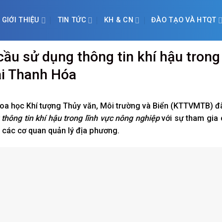
GIỚI THIỆU
TIN TỨC
KH & CN
ĐÀO TẠO VÀ HTQT
ầu sử dụng thông tin khí hậu trong
ại Thanh Hóa
hoa học Khí tượng Thủy văn, Môi trường và Biển (KTTVMTB) đ
thông tin khí hậu trong lĩnh vực nông nghiệp
với sự tham gia
n các cơ quan quản lý địa phương.