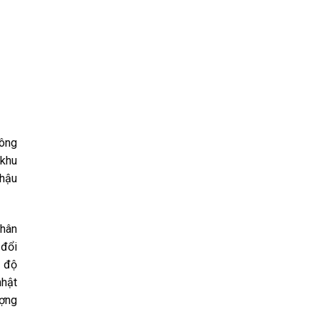
nông
 khu
 hậu
phân
 đổi
c độ
nhật
ượng