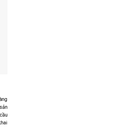
càng
 sản
 cầu
khai