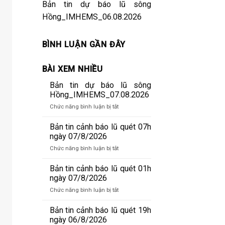
Bản tin dự báo lũ sông
Hồng_IMHEMS_06.08.2026
BÌNH LUẬN GẦN ĐÂY
BÀI XEM NHIỀU
Bản tin dự báo lũ sông
Hồng_IMHEMS_07.08.2026
ở
Chức năng bình luận bị tắt
Bản
tin
Bản tin cảnh báo lũ quét 07h
dự
ngày 07/8/2026
báo
ở
Chức năng bình luận bị tắt
lũ
Bản
sông
tin
Bản tin cảnh báo lũ quét 01h
Hồng_IMHEMS_07.08.2026
cảnh
ngày 07/8/2026
báo
ở
Chức năng bình luận bị tắt
lũ
Bản
quét
tin
Bản tin cảnh báo lũ quét 19h
07h
cảnh
ngày 06/8/2026
ngày