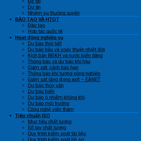
Đề tài
Dự án
Nhiệm vụ thường xuyên
ĐÀO TẠO VÀ HTQT
Đào tạo
Hợp tác quốc tế
Hoạt động nghiệp vụ
Dự báo thời tiết
Dự báo bão và xoáy thuận nhiệt đới
Kịch bản BĐKH và nước biển dâng
Thông báo và dự báo khí hậu
Giám sát, cảnh báo hạn
Thông báo khí tượng nông nghiệp
Giám sát lắng đọng axít – EANET
Dự báo thủy văn
Dự báo biển
Dự báo ô nhiễm không khí
Dự báo môi trường
Công nghệ viễn thám
Tiêu chuẩn ISO
Mục tiêu chất lượng
Sổ tay chất lượng
Quy trình kiểm soát tài liệu
Quy trình kiểm soát hồ sơ