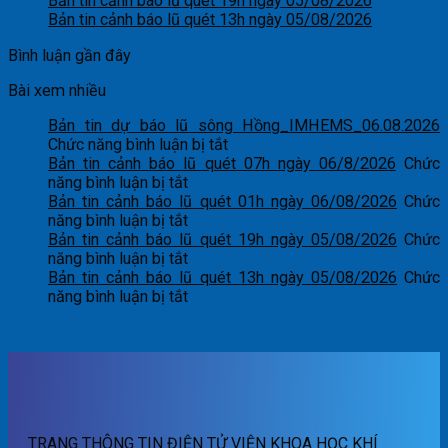
Bản tin cảnh báo lũ quét 19h ngày 05/08/2026
Bản tin cảnh báo lũ quét 13h ngày 05/08/2026
Bình luận gần đây
Bài xem nhiều
Bản tin dự báo lũ sông Hồng_IMHEMS_06.08.2026
ở
Chức năng bình luận bị tắt
Bản
Bản tin cảnh báo lũ quét 07h ngày 06/8/2026
Chức
ở
tin
năng bình luận bị tắt
Bản
dự
Bản tin cảnh báo lũ quét 01h ngày 06/08/2026
Chức
tin
ở
báo
năng bình luận bị tắt
cảnh
Bản
lũ
Bản tin cảnh báo lũ quét 19h ngày 05/08/2026
Chức
báo
tin
ở
sông
năng bình luận bị tắt
lũ
cảnh
Bản
Hồng_IMHEMS_06.08.2026
Bản tin cảnh báo lũ quét 13h ngày 05/08/2026
Chức
quét
báo
tin
ở
năng bình luận bị tắt
07h
lũ
cảnh
Bản
ngày
quét
báo
tin
06/8/2026
01h
lũ
cảnh
ngày
quét
báo
06/08/2026
19h
lũ
ngày
quét
05/08/2026
13h
TRANG THÔNG TIN ĐIỆN TỬ VIỆN KHOA HỌC KHÍ
ngày