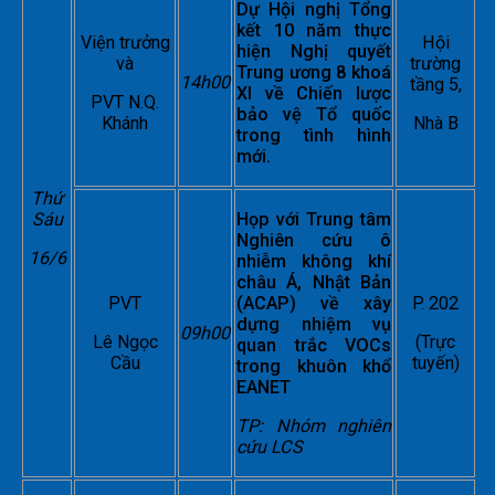
Dự Hội nghị Tổng
kết 10 năm thực
Viện trưởng
Hội
hiện Nghị quyết
và
trường
Trung ương 8 khoá
14h00
tầng 5,
XI về Chiến lược
PVT N.Q.
bảo vệ Tổ quốc
Khánh
Nhà B
trong tình hình
mới.
Thứ
Sáu
Họp với Trung tâm
Nghiên cứu ô
16/6
nhiễm không khí
châu Á, Nhật Bản
PVT
(ACAP) về xây
P. 202
dựng nhiệm vụ
09h00
Lê Ngọc
(Trực
quan trắc VOCs
Cầu
tuyến)
trong khuôn khổ
EANET
TP: Nhóm nghiên
cứu LCS