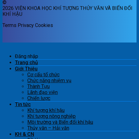
©
2026 VIỆN KHOA HỌC KHÍ TƯỢNG THỦY VĂN VÀ BIẾN ĐỔI
KHÍ HẬU
Terms
Privacy
Cookies
Đăng nhập
Trang chủ
Giới Thiệu
Cơ cấu tổ chức
Chức năng nhiệm vụ
Thành Tựu
Lãnh đạo viện
Chiến lược
Tin tức
Khí tượng khí hậu
Khí tượng nông nghiệp
Môi trường và Biến đổi khí hậu
Thủy văn – Hải văn
KH & CN