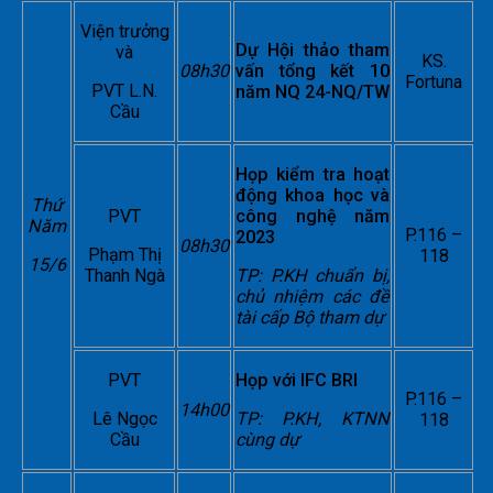
Viện trưởng
Dự Hội thảo tham
và
KS.
08h30
vấn tổng kết 10
Fortuna
PVT L.N.
năm NQ 24-NQ/TW
Cầu
Họp kiểm tra hoạt
động khoa học và
Thứ
PVT
công nghệ năm
Năm
P.116 –
2023
08h30
Phạm Thị
118
15/6
Thanh Ngà
TP: P.KH chuẩn bị,
chủ nhiệm các đề
tài cấp Bộ tham dự
PVT
Họp với IFC BRI
P.116 –
14h00
Lê Ngọc
TP: P.KH, KTNN
118
Cầu
cùng dự