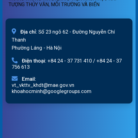
TƯỢNG THỦY VĂN, MÔI TRƯỜNG VÀ BIỂN
05/08/2026
Địa chỉ:
Số 23 ngõ 62 - Đường Nguyễn Chí
Thanh
Phường Láng - Hà Nội
Điện thoại:
+84 24 - 37 731 410
/
+84 24 - 37
756 613
Email:
vt_vkttv_khdt@mae.gov.vn
khoahocminh@googlegroups.com