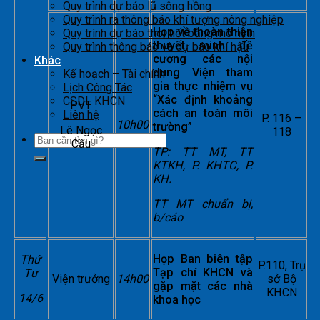
Quy trình dự báo lũ sông hồng
Quy trình ra thông báo khí tượng nông nghiệp
Họp về thoàn thiện
Quy trình dự báo thời tiết bằng mô hình
thuyết minh đề
Quy trình thông báo và dự báo khí hậu
cương các nội
Khác
dung Viện tham
Kế hoạch – Tài chính
gia thực nhiệm vụ
Lịch Công Tác
“Xác định khoảng
CSDL KHCN
PVT
cách an toàn môi
Liên hệ
P. 116 –
10h00
trường”
Lê Ngọc
118
Cầu
TP: TT MT, TT
KTKH, P. KHTC, P.
KH.
TT MT chuẩn bị,
b/cáo
Họp Ban biên tập
Thứ
P.110, Trụ
Tạp chí KHCN và
Tư
Viện trưởng
14h00
sở Bộ
gặp mặt các nhà
KHCN
14/6
khoa học