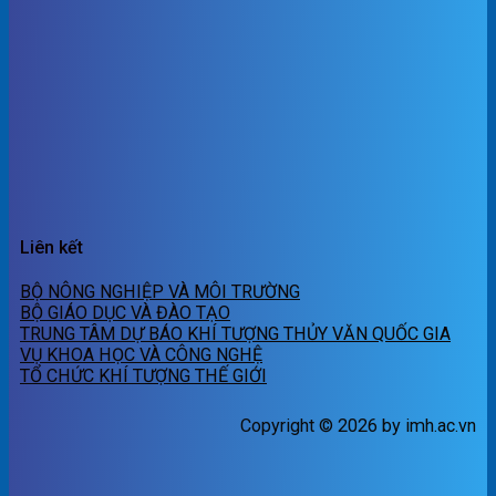
Liên kết
BỘ NÔNG NGHIỆP VÀ MÔI TRƯỜNG
BỘ GIÁO DỤC VÀ ĐÀO TẠO
TRUNG TÂM DỰ BÁO KHÍ TƯỢNG THỦY VĂN QUỐC GIA
VỤ KHOA HỌC VÀ CÔNG NGHỆ
TỔ CHỨC KHÍ TƯỢNG THẾ GIỚI
Copyright © 2026 by imh.ac.vn