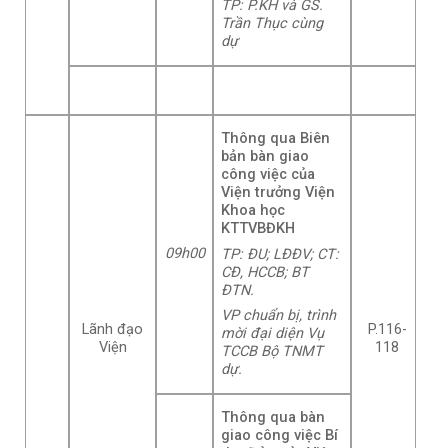
TP: P.KH và GS.
Trần Thục cùng
dự
Thông qua Biên
bản bàn giao
công việc của
Viện trưởng Viện
Khoa học
KTTVBĐKH
09h00
TP: ĐU; LĐĐV; CT:
CĐ, HCCB; BT
ĐTN.
VP chuẩn bị, trình
Lãnh đạo
P.116-
mời đại diện Vụ
Viện
118
TCCB Bộ TNMT
dự.
Thông qua bàn
giao công việc Bí