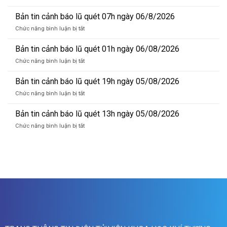
Bản
tin
Bản tin cảnh báo lũ quét 07h ngày 06/8/2026
dự
ở
Chức năng bình luận bị tắt
báo
Bản
lũ
tin
Bản tin cảnh báo lũ quét 01h ngày 06/08/2026
sông
cảnh
Hồng_IMHEMS_06.08.2026
ở
Chức năng bình luận bị tắt
báo
Bản
lũ
tin
Bản tin cảnh báo lũ quét 19h ngày 05/08/2026
quét
cảnh
07h
ở
Chức năng bình luận bị tắt
báo
ngày
Bản
lũ
06/8/2026
tin
Bản tin cảnh báo lũ quét 13h ngày 05/08/2026
quét
cảnh
01h
ở
Chức năng bình luận bị tắt
báo
ngày
Bản
lũ
06/08/2026
tin
quét
cảnh
19h
báo
ngày
lũ
05/08/2026
quét
13h
ngày
05/08/2026