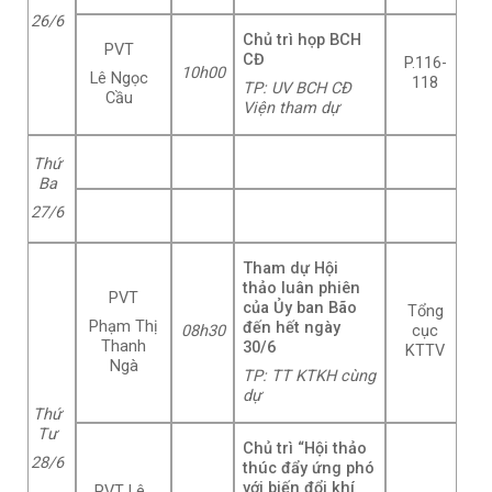
26/6
Chủ trì họp BCH
PVT
CĐ
P.116-
10h00
Lê Ngọc
118
TP: UV BCH CĐ
Cầu
Viện tham dự
Thứ
Ba
27/6
Tham dự Hội
thảo luân phiên
PVT
của Ủy ban Bão
Tổng
Phạm Thị
đến hết ngày
08h30
cục
Thanh
30/6
KTTV
Ngà
TP: TT KTKH cùng
dự
Thứ
Tư
Chủ trì “Hội thảo
28/6
thúc đẩy ứng phó
với biến đổi khí
PVT Lê