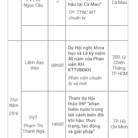
*
Cà Mau
hậu tại Cà Mau”
Ngọc Cầu
TP: TTNC MT
chuẩn bị
Dự Hội nghị khoa
học và Lễ kỷ niệm
200, Lý
40 năm của Phân
Lãnh đạo
Chiến
viện KH
08h00
Viện
Thắng,
KTTVBĐKH
TP HCM
Phân viện chuẩn
bị và mời
Tham dự Hội
Thứ
thảo IHP “khan
Năm
hiếm nước trong
29/6
bối cảnh biến đổi
PVT
khí hậu: thực
TP. Hồ
14h
00
Phạm Thị
trạng, tác động
Chí Minh
Thanh Ngà
và giải pháp”