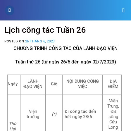
Skip
to
content
Lịch công tác Tuần 26
POSTED ON
26 THÁNG 6, 2023
CHƯƠNG TRÌNH CÔNG TÁC CỦA LÃNH ĐẠO VIỆN
Tuần thứ 26 (từ ngày 26/6 đến ngày 02/7/2023)
LÃNH
NỘI DUNG CÔNG
ĐỊA
Ngày
Giờ
ĐẠO VIỆN
VIỆC
ĐIỂM
Miền
Trung,
Viện
Đi công tác đến
ĐB
(*)
trưởng
hết ngày 28/6
sông
Cửu
Thứ
Long
Hai