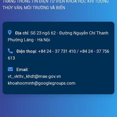
TRANG THÔNG TIN ĐIỆN TỬ VIỆN KHOA HỌC KHÍ TƯỢNG
THỦY VĂN, MÔI TRƯỜNG VÀ BIỂN
Địa chỉ:
Số 23 ngõ 62 - Đường Nguyễn Chí Thanh
Phường Láng - Hà Nội
Điện thoại:
+84 24 - 37 731 410
/
+84 24 - 37 756
613
Email:
vt_vkttv_khdt@mae.gov.vn
khoahocminh@googlegroups.com