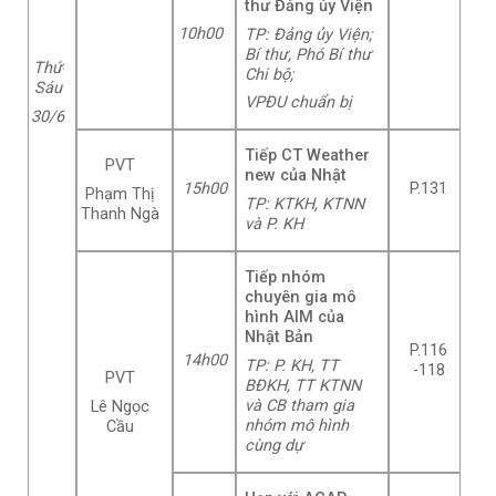
thư Đảng ủy Viện
10h00
TP: Đảng ủy Viện;
Bí thư, Phó Bí thư
Thứ
Chi bộ;
Sáu
VPĐU chuẩn bị
30/6
Tiếp CT Weather
PVT
new của Nhật
15h
00
P.131
Phạm Thị
TP:
KTKH, KTNN
Thanh Ngà
và P. KH
Tiếp nhóm
chuyên gia mô
hình AIM của
Nhật Bản
P.116
14h
00
TP
: P
.
KH, TT
-118
PVT
BĐKH, TT KTNN
và CB tham gia
Lê Ngọc
nhóm mô hình
Cầu
cùng dự