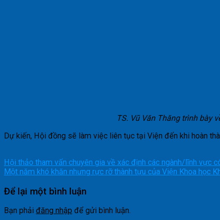
TS. Vũ Văn Thăng trình bày v
Dự kiến, Hội đồng sẽ làm việc liên tục tại Viện đến khi hoàn thà
Hội thảo tham vấn chuyên gia về xác định các ngành/lĩnh vực c
Một năm khó khăn nhưng rực rỡ thành tựu của Viện Khoa học Kh
Để lại một bình luận
Bạn phải
đăng nhập
để gửi bình luận.