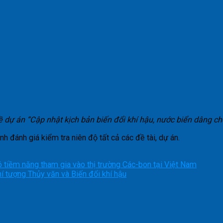
ề dự án “Cập nhật kịch bản biến đổi khí hậu, nước biển dâng c
nh đánh giá kiểm tra niên độ tất cả các đề tài, dự án.
ó tiềm năng tham gia vào thị trường Các-bon tại Việt Nam
í tượng Thủy văn và Biến đổi khí hậu