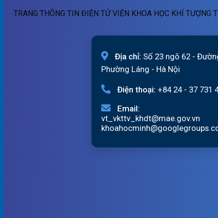
TRANG THÔNG TIN ĐIỆN TỬ VIỆN KHOA HỌC KHÍ TƯỢNG T
Địa chỉ:
Số 23 ngõ 62 - Đườn
Phường Láng - Hà Nội
Điện thoại:
+84 24 - 37 731 
Email:
vt_vkttv_khdt@mae.gov.vn
khoahocminh@googlegroups.