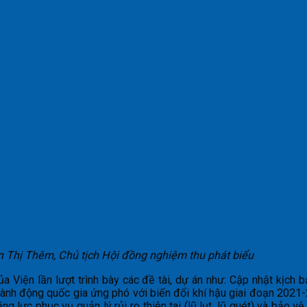
n Thị Thêm, Chủ tịch Hội đồng nghiệm thu phát biểu
 Viện lần lượt trình bày các đề tài, dự án như: Cập nhật kịch b
hành động quốc gia ứng phó với biến đổi khí hậu giai đoạn 2021
 lực phục vụ quản lý rủi ro thiên tai (lũ lụt, lũ quét) và bảo v