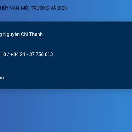
ngày
01h
quét
HỦY VĂN, MÔI TRƯỜNG VÀ BIỂN
06/8/2026
ngày
19h
06/08/2026
ngày
05/08/2026
g Nguyễn Chí Thanh
410
/
+84 24 - 37 756 613
com