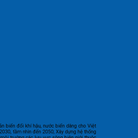
ản biến đổi khí hậu, nước biển dâng cho Việt
-2030, tầm nhìn đến 2050; Xây dựng hệ thống
ệ môi trường các lưu vực sông biên giới thuộc