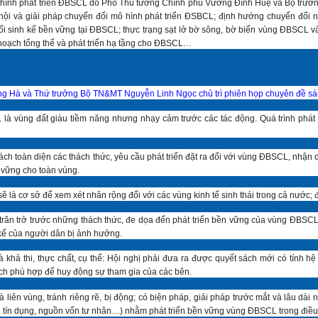
ô hình phát triển ĐBSCL do Phó Thủ tướng Chính phủ Vương Đình Huệ và Bộ trưởn
cơ hội và giải pháp chuyển đổi mô hình phát triển ĐSBCL; định hướng chuyển đổi
ổi sinh kế bền vững tại ĐBSCL; thực trạng sạt lở bờ sông, bờ biển vùng ĐBSCL và
y hoạch tổng thể và phát triển hạ tầng cho ĐBSCL…
g Hà và Thứ trưởng Bộ TN&MT Nguyễn Linh Ngọc chủ trì phiên họp chuyên đề sá
là vùng đất giàu tiềm năng nhưng nhạy cảm trước các tác động. Quá trình phát
ách toàn diện các thách thức, yêu cầu phát triển đặt ra đối với vùng ĐBSCL, nhận
n vững cho toàn vùng.
sẽ là cơ sở để xem xét nhân rộng đối với các vùng kinh tế sinh thái trong cả nước
n trở trước những thách thức, đe dọa đến phát triển bền vững của vùng ĐBSCL từ
 kế của người dân bị ảnh hưởng.
hả thi, thực chất, cụ thể: Hội nghị phải đưa ra được quyết sách mới có tính hệ 
ách phù hợp để huy động sự tham gia của các bên.
 và liên vùng, tránh riêng rẽ, bị động; có biện pháp, giải pháp trước mắt và lâ
vốn tín dụng, nguồn vốn tư nhân…) nhằm phát triển bền vững vùng ĐBSCL trong điều