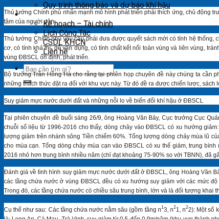
Quy trình thông báo và dự báo khí hậu
Thủ tướng Chính phủ nhấn mạnh mô hình phát triển phải thích ứng, chủ động trư
Khác
tâm của người dân.
Kế hoạch – Tài chính
Lịch Công Tác
Thủ tướng Chính phủ yêu cầu phải đưa được quyết sách mới có tính hệ thống, c
CSDL KHCN
cơ, có tính khả thi, dễ vận dụng, có tính chất kết nối toàn vùng và liên vùng, 
Liên hệ
vùng ĐBSCL ổn định, phát triển.
Bộ trưởng Trần Hồng Hà cho rằng tại phiên họp chuyên đề này chúng ta cần phải 
những thách thức đặt ra đối với khu vực này. Từ đó đề ra được chiến lược, sách
Suy giảm mực nước dưới đất và những nỗi lo về biến đổi khí hậu ở ĐBSCL
Tại phiên chuyên đề buổi sáng 26/9, ông Hoàng Văn Bảy, Cục trưởng Cục Quản
chuỗi số liệu từ 1996-2016 cho thấy, dòng chảy vào ĐBSCL có xu hướng giảm:
lượng giảm trên nhánh sông Tiền chiếm 60%. Tổng lượng dòng chảy mùa lũ của
cho mùa cạn. Tổng dòng chảy mùa cạn vào ĐBSCL có xu thế giảm, trung bình
2016 nhỏ hơn trung bình nhiều năm (chỉ đạt khoảng 75-90% so với TBNN), đã gâ
Đánh giá về tình hình suy giảm mực nước dưới đất ở ĐBSCL, ông Hoàng Văn Bảy 
các tầng chứa nước ở vùng ĐBSCL đều có xu hướng suy giảm với các mức độ k
Trong đó, các tầng chứa nước có chiều sâu trung bình, lớn và là đối tượng kha
1
2
2
Cụ thể như sau: Các tầng chứa nước nằm sâu (gồm tầng n
3, n
1, n
2): Một số 
là: Long An, Cà Mau, Trà Vinh, suy giảm từ 0,5 đến 0,9m/năm (khu vực thành p