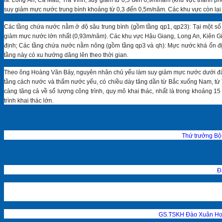
suy giảm mực nước trung bình khoảng từ 0,3 đến 0,5m/năm. Các khu vực còn lại
Các tầng chứa nước nằm ở độ sâu trung bình (gồm tầng qp1, qp23): Tại một số
giảm mực nước lớn nhất (0,93m/năm). Các khu vực Hậu Giang, Long An, Kiên Gi
định; Các tầng chứa nước nằm nông (gồm tầng qp3 và qh): Mực nước khá ổn đị
tầng này có xu hướng dâng lên theo thời gian.
Theo ông Hoàng Văn Bảy, nguyên nhân chủ yếu làm suy giảm mực nước dưới đất n
tầng cách nước và thấm nước yếu, có chiều dày tăng dần từ Bắc xuống Nam, từ 
càng tăng cả về số lượng công trình, quy mô khai thác, nhất là trong khoảng 15
trình khai thác lớn.
Thứ trưởng Bộ 
Đ
GS.TSKH Đào Xuân Học 