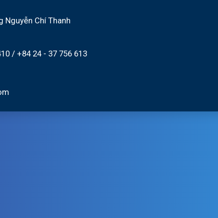
g Nguyễn Chí Thanh
410
/
+84 24 - 37 756 613
com