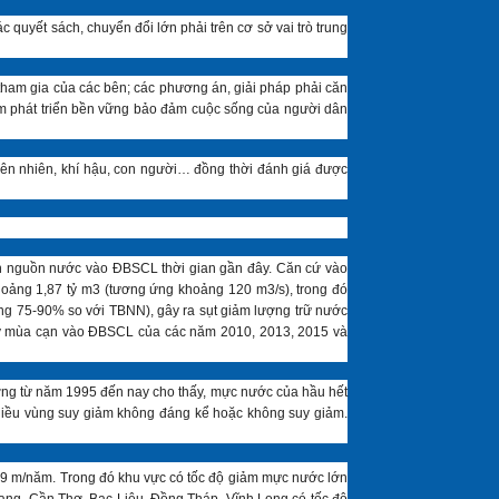
quyết sách, chuyển đổi lớn phải trên cơ sở vai trò trung
tham gia của các bên; các phương án, giải pháp phải căn
 nhằm phát triển bền vững bảo đảm cuộc sống của người dân
thiên nhiên, khí hậu, con người… đồng thời đánh giá được
iến nguồn nước vào ĐBSCL thời gian gần đây. Căn cứ vào
oảng 1,87 tỷ m3 (tương ứng khoảng 120 m3/s), trong đó
ng 75-90% so với TBNN), gây ra sụt giảm lượng trữ nước
ảy mùa cạn vào ĐBSCL của các năm 2010, 2013, 2015 và
ường từ năm 1995 đến nay cho thấy, mực nước của hầu hết
hiều vùng suy giảm không đáng kể hoặc không suy giảm.
0,9 m/năm. Trong đó khu vực có tốc độ giảm mực nước lớn
iang, Cần Thơ, Bạc Liêu, Đồng Tháp, Vĩnh Long có tốc độ