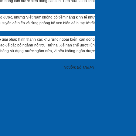
an băng làm nước biển dâng cao lên. Tiếp nữa là do khai
 ứng được, nhưng Việt Nam không có tiềm năng kinh tế như
tuyến đê biển và rừng phòng hộ ven biển đã bị sạt lở rất
ó giải pháp hình thành các khu rừng ngoài biển, cản dòng
 đạo để các bộ ngành hỗ trợ. Thứ hai, để hạn chế được lún
n không sử dụng nước ngầm nữa, vì nếu không ngăn được
Nguồn: Bộ TN&MT