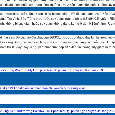
 có tốc độ giảm nhỏ hơn, trung bình khoảng từ 0,2 đến 0,3m/năm hoặc không suy 
 khu vực mực nước cũng đang có xu hướng giảm, với tốc độ giảm từ 0,3 đến 0,93
ang, Trà Vinh, Sóc Trăng mực nước suy giảm trung bình từ 0,3 đến 0,5m/năm. Ri
nh, không bị suy giảm hoặc suy giảm không đáng kể (từ 0 đến 0,15m/năm). Riên
hư sau: Do cấu tạo địa chất của ĐBSCL, nước dưới đất ở đây tồn tại trong một c
Tây sang Đông, tạo nên các tầng chứa nước áp lực (các tầng càng nằm sâu thì á
 năm trở lại đây. Đây là nguyên nhân trực tiếp dẫn đến tình trạng suy giảm mực 
Xây dựng Phan Thị Mỹ Linh phát biểu tại phiên họp chuyên đề chiều 26/9
ại diện WB phát biểu tại phiên họp chuyên đề buổi sáng 26/9
– nguyên Thứ trưởng Bộ NN&PTNT phát biểu tại phiên họp chuyên đề sáng 26/