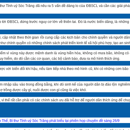
í thư Tỉnh uỷ Sóc Trăng đã nêu ra 5 vấn đề đáng lo của ĐBSCL và cần các giải 
 tới ĐBSCL đứng trước nguy cơ lớn về thiên tai. Đó là nước biển dâng, là những 
 cập nhật theo thời gian rồi cung cấp các kịch bản cho chính quyền và người dân
chính quyền có những chính sách phát triển kinh tế xã hội phù hợp, tạo an sinh v
iểm vì vùng này được mệnh danh là vùng hiền hòa, không có mưa bão, không có d
 hiểm, do đó cần các cơ quan, các bộ cảnh báo, đưa ra mô hình thích ứng.
c với biến đổi khí hậu, nếu làm tiếp nhà theo mô hình cũ, khi có những cơn bão l
m nhập sâu vào trong đồng bằng, khi đó sinh kế của người dân bị đảo lộn nghiêm
 trồng được cây gì, nuôi được con gì cũng là việc khó.
 vì thế rất cần phải có các chính sách ưu đãi hỗ trợ để người dân thích ứng để ch
hể, Bí thư Tỉnh uỷ Sóc Trăng phát biểu tại phiên họp chuyên đề sáng 26/9