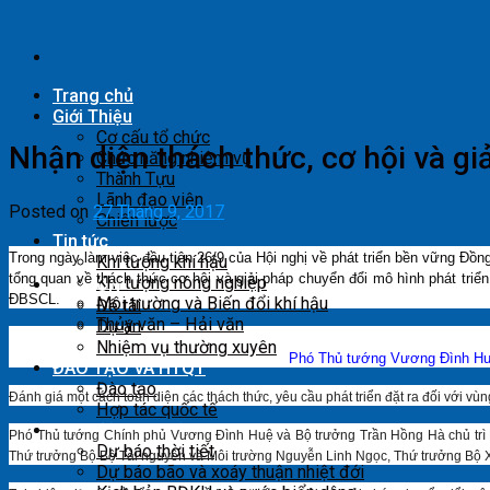
Skip
to
content
Trang chủ
Giới Thiệu
Cơ cấu tổ chức
Nhận diện thách thức, cơ hội và g
Chức năng nhiệm vụ
Thành Tựu
Lãnh đạo viện
Posted on
27 Tháng 9, 2017
Chiến lược
Tin tức
Trong ngày làm việc đầu tiên 26/9 của Hội nghị về phát triển bền vững Đồ
Khí tượng khí hậu
tổng quan về thách thức cơ hội và giải pháp chuyển đổi mô hình phát triể
Khí tượng nông nghiệp
KH & CN
ĐBSCL.
Môi trường và Biến đổi khí hậu
Đề tài
Thủy văn – Hải văn
Dự án
Nhiệm vụ thường xuyên
Phó Thủ tướng Vương Đình Huệ
ĐÀO TẠO VÀ HTQT
Đào tạo
Đánh giá một cách toàn diện các thách thức, yêu cầu phát triển đặt ra đối với v
Hợp tác quốc tế
Hoạt động nghiệp vụ
Phó Thủ tướng Chính phủ Vương Đình Huệ và Bộ trưởng Trần Hồng Hà chủ trì H
Dự báo thời tiết
Thứ trưởng Bộ Bộ Tài nguyên và Môi trường Nguyễn Linh Ngọc, Thứ trưởng Bộ Xâ
Dự báo bão và xoáy thuận nhiệt đới