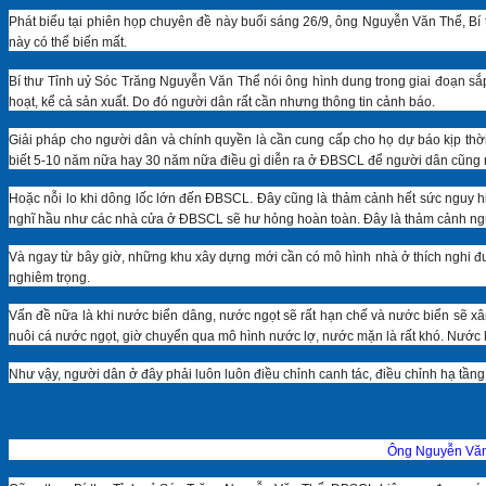
Phát biểu tại phiên họp chuyên đề này buổi sáng 26/9, ông Nguyễn Văn Thể, B
này có thể biến mất.
Bí thư Tỉnh uỷ Sóc Trăng Nguyễn Văn Thể nói ông hình dung trong giai đoạn sắp
hoạt, kể cả sản xuất. Do đó người dân rất cần nhưng thông tin cảnh báo.
Giải pháp cho người dân và chính quyền là cần cung cấp cho họ dự báo kịp thời,
biết 5-10 năm nữa hay 30 năm nữa điều gì diễn ra ở ĐBSCL để người dân cũng như 
Hoặc nỗi lo khi dông lốc lớn đến ĐBSCL. Đây cũng là thảm cảnh hết sức nguy h
nghĩ hầu như các nhà cửa ở ĐBSCL sẽ hư hỏng hoàn toàn. Đây là thảm cảnh nguy
Và ngay từ bây giờ, những khu xây dựng mới cần có mô hình nhà ở thích nghi đượ
nghiêm trọng.
Vấn đề nữa là khi nước biển dâng, nước ngọt sẽ rất hạn chế và nước biển sẽ xâ
nuôi cá nước ngọt, giờ chuyển qua mô hình nước lợ, nước mặn là rất khó. Nước lợ
Như vậy, người dân ở đây phải luôn luôn điều chỉnh canh tác, điều chỉnh hạ tầng,
Ông Nguyễn Văn T