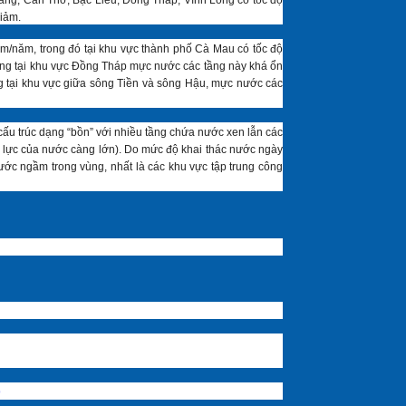
giảm.
m/năm, trong đó tại khu vực thành phố Cà Mau có tốc độ
êng tại khu vực Đồng Tháp mực nước các tầng này khá ổn
g tại khu vực giữa sông Tiền và sông Hậu, mực nước các
ấu trúc dạng “bồn” với nhiều tầng chứa nước xen lẫn các
p lực của nước càng lớn). Do mức độ khai thác nước ngày
nước ngầm trong vùng, nhất là các khu vực tập trung công
9