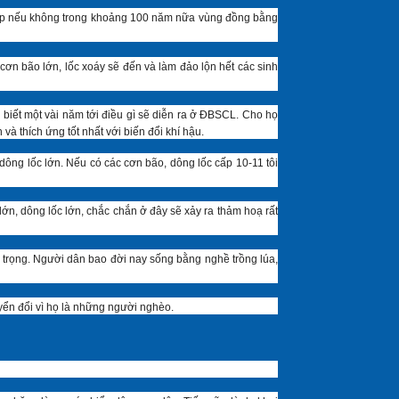
pháp nếu không trong khoảng 100 năm nữa vùng đồng bằng
cơn bão lớn, lốc xoáy sẽ đến và làm đảo lộn hết các sinh
 biết một vài năm tới điều gì sẽ diễn ra ở ĐBSCL. Cho họ
à thích ứng tốt nhất với biến đổi khí hậu.
ông lốc lớn. Nếu có các cơn bão, dông lốc cấp 10-11 tôi
ớn, dông lốc lớn, chắc chắn ở đây sẽ xảy ra thảm hoạ rất
 trọng. Người dân bao đời nay sống bằng nghề trồng lúa,
uyển đổi vì họ là những người nghèo.