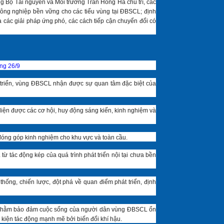
g Bộ Tài nguyên và Môi trường Trần Hồng Hà chủ trì, các
 nông nghiệp bền vững cho các tiểu vùng tại ĐBSCL; định
 các giải pháp ứng phó, các cách tiếp cận chuyển đổi có
ng 26/9
 triển, vùng ĐBSCL nhận được sự quan tâm đặc biệt của
 diện được các cơ hội, huy động sáng kiến, kinh nghiệm và
; đóng góp kinh nghiệm cho khu vực và toàn cầu.
 tác động kép của quá trình phát triển nội tại chưa bền
thống, chiến lược, đột phá về quan điểm phát triển, định
u dài nhằm bảo đảm cuộc sống của người dân vùng ĐBSCL ổn
 kiện tác động mạnh mẽ bởi biến đổi khí hậu.