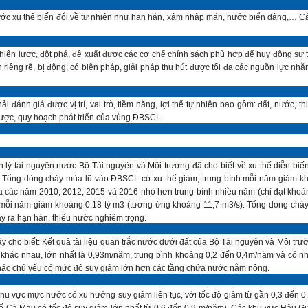
ớc xu thế biến đổi về tự nhiên như hạn hán, xâm nhập mặn, nước biển dâng,… Các 
hiến lược, đột phá, đề xuất được các cơ chế chính sách phù hợp để huy động sự 
tránh riêng rẽ, bị động; có biện pháp, giải pháp thu hút được tối đa các nguồn lực
đánh giá được vị trí, vai trò, tiềm năng, lợi thế tự nhiên bao gồm: đất, nước, 
 lược, quy hoạch phát triển của vùng ĐBSCL.
 lý tài nguyên nước Bộ Tài nguyên và Môi trường đã cho biết về xu thế diễn b
 Tổng dòng chảy mùa lũ vào ĐBSCL có xu thế giảm, trung bình mỗi năm giảm kh
 các năm 2010, 2012, 2015 và 2016 nhỏ hơn trung bình nhiều năm (chỉ đạt khoả
 mỗi năm giảm khoảng 0,18 tỷ m3 (tương ứng khoảng 11,7 m3/s). Tổng dòng ch
y ra hạn hán, thiếu nước nghiêm trọng.
cho biết: Kết quả tài liệu quan trắc nước dưới đất của Bộ Tài nguyên và Môi tr
hác nhau, lớn nhất là 0,93m/năm, trung bình khoảng 0,2 đến 0,4m/năm và có n
i thác chủ yếu có mức độ suy giảm lớn hơn các tầng chứa nước nằm nông.
khu vực mực nước có xu hướng suy giảm liên tục, với tốc độ giảm từ gần 0,3 đến 
hố Cà Mau có tốc độ suy giảm lớn nhất từ 0,6 đến 0,9 m/năm). Các khu vực Hậu G