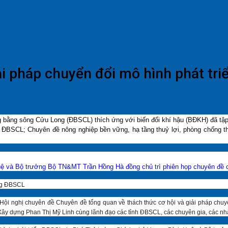
iải pháp chuyển đổi mô hình phát tr
ng bằng sông Cửu Long (ĐBSCL) thích ứng với biến đổi khí hậu (BĐKH) đã tập
n ĐBSCL; Chuyên đề nông nghiệp bền vững, hạ tầng thuỷ lợi, phòng chống th
 và Bộ trưởng Bộ TN&MT Trần Hồng Hà đồng chủ trì phiên họp chuyên đề c
ùng ĐBSCL
ội nghị chuyên đề Chuyên đề tổng quan về thách thức cơ hội và giải pháp chuy
y dựng Phan Thị Mỹ Linh cùng lãnh đạo các tỉnh ĐBSCL, các chuyên gia, các nhà