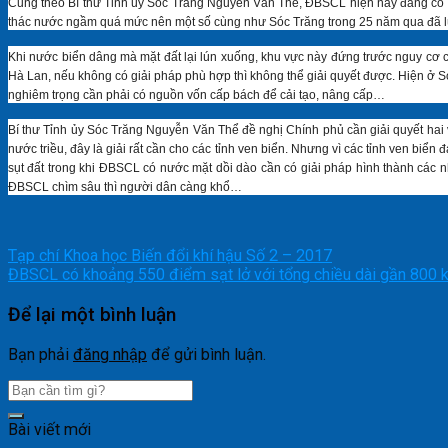
Cũng theo Bí thư Tỉnh uỷ Sóc Trăng Nguyễn Văn Thể, ĐBSCL hiện nay đang có ng
thác nước ngầm quá mức nên một số cùng như Sóc Trăng trong 25 năm qua đã 
Khi nước biển dâng mà mặt đất lại lún xuống, khu vực này đứng trước nguy cơ c
Hà Lan, nếu không có giải pháp phù hợp thì không thể giải quyết được. Hiện ở S
nghiêm trọng cần phải có nguồn vốn cấp bách để cải tạo, nâng cấp…
Bí thư Tỉnh ủy Sóc Trăng Nguyễn Văn Thể đề nghị Chính phủ cần giải quyết hai v
nước triều, đây là giải rất cần cho các tỉnh ven biển. Nhưng vì các tỉnh ven bi
sụt đất trong khi ĐBSCL có nước mặt dồi dào cần có giải pháp hình thành c
ĐBSCL chìm sâu thì người dân càng khổ…
Tạp chí Khoa học Biến đổi khí hậu Số 2 – 2017
ĐBSCL có khoảng 550 điểm sạt lở với tổng chiều dài gần 800
Để lại một bình luận
Bạn phải
đăng nhập
để gửi bình luận.
Bài viết mới