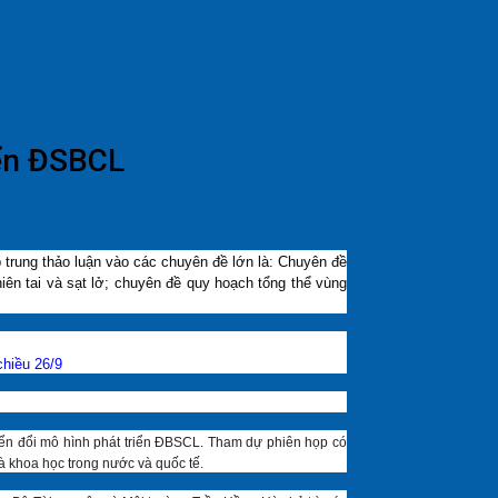
iển ĐSBCL
 trung thảo luận vào các chuyên đề lớn là: Chuyên đề
iên tai và sạt lở; chuyên đề quy hoạch tổng thể vùng
hiều 26/9
ển đổi mô hình phát triển ĐBSCL. Tham dự phiên họp có
 khoa học trong nước và quốc tế.