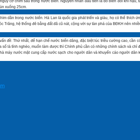
uy cơ chìm sâu trong nước biển. Nguyên nhân đầu tiên là do biến đổi khí hậu, t
lún xuống 25cm.
hìm dần trong nước biển. Hà Lan là quốc gia phát triển và giàu, họ có thể thích
óc Trăng, hệ thống đê bằng đất đã cũ nát, cộng với sự tàn phá của BĐKH nên nhiều 
ấn đề: Thứ nhất, để hạn chế nước biển dâng, đặc biệt lúc triều cường cao, cần c
ển đa số là tỉnh nghèo, muốn làm được thì Chính phủ cần có những chính sách và chỉ
ác nhà máy nước mặt cung cấp nước sạch cho người dân và khuyến cáo người dâ
 km