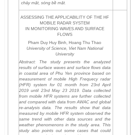
chảy mặt, sóng bề mặt.
ASSESSING THE APPLICABILITY OF THE HF
MOBILE RADAR SYSTEM
IN MONITORING WAVES AND SURFACE
FLOWS
Pham Duy Huy Binh, Hoang Thu Thao
University of Science, Viet Nam National
University
Abstract:
The study presents the analyzed
results of surface waves and surface flows data
in coastal area of Phu Yen province based on
measurement of mobile High Frequecy radar
(HFR) system for 01 month from 23rd April
2019 until 23rd May 23 2019. Data collected
from mobile HFR systems are further collected
and compared with data from AWAC and global
re-analysis data. The results show that data
measured by mobile HFR system observed the
same trend with other data sources and the
weather phenomenons in the study area. This
study also points out some cases that could