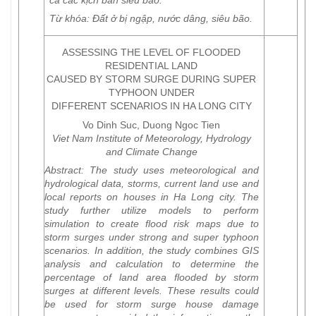
Từ khóa
: Đất ở bị ngập, nước dâng, siêu bão.
ASSESSING THE LEVEL OF FLOODED
RESIDENTIAL LAND
CAUSED BY STORM SURGE DURING SUPER
TYPHOON UNDER
DIFFERENT SCENARIOS IN HA LONG CITY
Vo Dinh Suc, Duong Ngoc Tien
Viet Nam Institute of Meteorology, Hydrology
and Climate Change
Abstract:
The study uses meteorological and
hydrological data, storms, current land use and
local reports on houses in Ha Long city. The
study further utilize models to perform
simulation to create flood risk maps due to
storm surges under strong and super typhoon
scenarios. In addition, the study combines GIS
analysis and calculation to determine the
percentage of land area flooded by storm
surges at different levels. These results could
be used for storm surge house damage