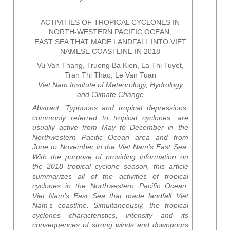
ACTIVITIES OF TROPICAL CYCLONES IN
NORTH-WESTERN PACIFIC OCEAN,
EAST SEA THAT MADE LANDFALL INTO VIET
NAMESE COASTLINE IN 2018
Vu Van Thang, Truong Ba Kien, La Thi Tuyet,
Tran Thi Thao, Le Van Tuan
Viet Nam Institute of Meteorology, Hydrology
and Climate Change
Abstract
: Typhoons and tropical depressions,
commonly referred to tropical cyclones, are
usually active from May to December in the
Northwestern Pacific Ocean area and from
June to November in the Viet Nam’s East Sea.
With the purpose of providing information on
the 2018 tropical cyclone season, this article
summarizes all of the activities of tropical
cyclones in the Northwestern Pacific Ocean,
Viet Nam’s East Sea that made landfall Viet
Nam’s coastline. Simultaneously, the tropical
cyclones characteristics, intensity and its
consequences of strong winds and downpours