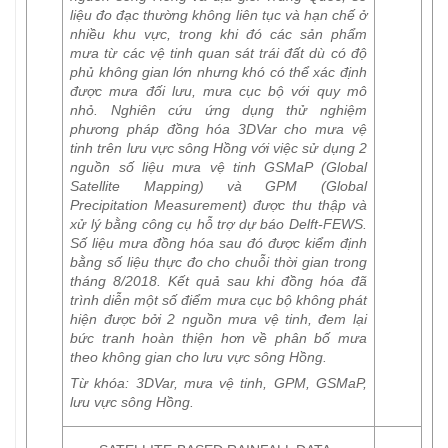
liệu đo đạc thường không liên tục và hạn chế ở
nhiều khu vực, trong khi đó các sản phẩm
mưa từ các vệ tinh quan sát trái đất dù có độ
phủ không gian lớn nhưng khó có thể xác định
được mưa đối lưu, mưa cục bộ với quy mô
nhỏ. Nghiên cứu ứng dụng thử nghiệm
phương pháp đồng hóa 3DVar cho mưa vệ
tinh trên lưu vực sông Hồng với việc sử dụng 2
nguồn số liệu mưa vệ tinh GSMaP (Global
Satellite Mapping) và GPM (Global
Precipitation Measurement) được thu thập và
xử lý bằng công cụ hỗ trợ dự báo Delft-FEWS.
Số liệu mưa đồng hóa sau đó được kiểm định
bằng số liệu thực đo cho chuỗi thời gian trong
tháng 8/2018. Kết quả sau khi đồng hóa đã
trình diễn một số điểm mưa cục bộ không phát
hiện được bởi 2 nguồn mưa vệ tinh, đem lại
bức tranh hoàn thiện hơn về phân bố mưa
theo không gian cho lưu vực sông Hồng.
Từ khóa
: 3DVar, mưa vệ tinh, GPM, GSMaP,
lưu vực sông Hồng.