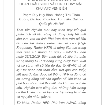
QUAN TRẮC SÓNG VÀ DÒNG CHẢY MẶT
KHU VỰC VEN BIỂN
Phạm Duy Huy Bình, Hoàng Thu Thảo
Trường Đại học Khoa học Tự nhiên, Đại học
Quốc gia Hà Nội
Tóm tắt:
Nghiên cứu này trình bày kết quả
phân tích số liệu sóng và dòng chảy bề mặt
khu vực ven bờ tỉnh Phú Yên dựa trên số liệu
đo của hệ thống radar tần số cao (High
Frequency Radar HFR) di động liên tục trong
thời gian 01 tháng từ ngày 23/4/2019 đến
ngày 23/5/2019. Bên cạnh đó, số liệu thu thập
từ hệ thống HFR di động cũng được trích xuất
và so sánh với số liệu đo đạc từ AWAC và số
liệu tái phân tích toàn cầu. Kết quả cho thấy,
kết quả đo đạc được hệ thống HFR di động có
sự tương đồng với các nguồn số liệu khác và
phù hợp với xu thế thời tiết của khu vực nghiên
cứu. Nghiên cứu cũng đưa những hiện tượng
có thể khiến cho số liệu của hệ thống bị nhiễu
và nguyên nhân gây ra.
Từ khóa:
Radar, HFR, Phú Yên, AWAC, dòng