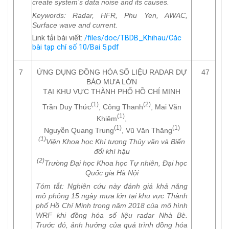
create system’s data noise and its causes.
Keywords
: Radar, HFR, Phu Yen, AWAC,
Surface wave and current.
Link tải bài viết:
/files/doc/TBDB_Khihau/Các
bài tạp chí số 10/Bai 5.pdf
7
ỨNG DỤNG ĐỒNG HÓA SỐ LIỆU RADAR DỰ
47
BÁO MƯA LỚN
TẠI KHU VỰC THÀNH PHỐ HỒ CHÍ MINH
(1)
(2)
Trần Duy Thức
, Công Thanh
, Mai Văn
(1)
Khiêm
,
(1)
(1)
Nguyễn Quang Trung
, Vũ Văn Thăng
(1)
Viện Khoa học Khí tượng Thủy văn và Biến
đổi khí hậu
(2)
Trường Đại học Khoa học Tự nhiên, Đại học
Quốc gia Hà Nội
Tóm tắt
: Nghiên cứu này đánh giá khả năng
mô phỏng 15 ngày mưa lớn tại khu vực Thành
phố Hồ Chí Minh trong năm 2018 của mô hình
WRF khi đồng hóa số liệu radar Nhà Bè.
Trước đó, ảnh hưởng của quá trình đồng hóa