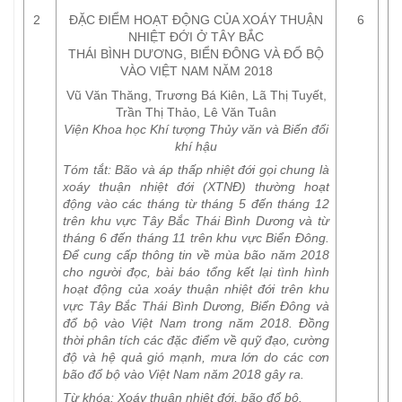
2
ĐẶC ĐIỂM HOẠT ĐỘNG CỦA XOÁY THUẬN
6
NHIỆT ĐỚI Ở TÂY BẮC
THÁI BÌNH DƯƠNG, BIỂN ĐÔNG VÀ ĐỔ BỘ
VÀO VIỆT NAM NĂM 2018
Vũ Văn Thăng, Trương Bá Kiên, Lã Thị Tuyết,
Trần Thị Thảo, Lê Văn Tuân
Viện Khoa học Khí tượng Thủy văn và Biến đổi
khí hậu
Tóm tắt:
Bão và áp thấp nhiệt đới gọi chung là
xoáy thuận nhiệt đới (XTNĐ) thường hoạt
động vào các tháng từ tháng 5 đến tháng 12
trên khu vực Tây Bắc Thái Bình Dương và từ
tháng 6 đến tháng 11 trên khu vực Biển Đông.
Để cung cấp thông tin về mùa bão năm 2018
cho người đọc, bài báo tổng kết lại tình hình
hoạt động của xoáy thuận nhiệt đới trên khu
vực Tây Bắc Thái Bình Dương, Biển Đông và
đổ bộ vào Việt Nam trong năm 2018. Đồng
thời phân tích các đặc điểm về quỹ đạo, cường
độ và hệ quả gió mạnh, mưa lớn do các cơn
bão đổ bộ vào Việt Nam năm 2018 gây ra.
Từ khóa:
Xoáy thuận nhiệt đới, bão đổ bộ.