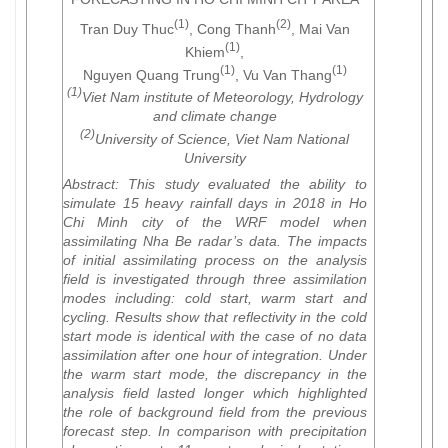
(1)
(2)
Tran Duy Thuc
, Cong Thanh
, Mai Van
(1)
Khiem
,
(1)
(1)
Nguyen Quang Trung
, Vu Van Thang
(1)
Viet Nam institute of Meteorology, Hydrology
and climate change
(2)
University of Science, Viet Nam National
University
Abstract:
This study evaluated the ability to
simulate 15 heavy rainfall days in 2018 in Ho
Chi Minh city of the WRF model when
assimilating Nha Be radar’s data. The impacts
of initial assimilating process on the analysis
field is investigated through three assimilation
modes including: cold start, warm start and
cycling. Results show that reflectivity in the cold
start mode is identical with the case of no data
assimilation after one hour of integration. Under
the warm start mode, the discrepancy in the
analysis field lasted longer which highlighted
the role of background field from the previous
forecast step. In comparison with precipitation