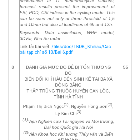
observation at 11 meteorological stations,
forecast results present the improvement of
FBI, POD, CSI indices in the cycling mode. This
can be seen not only at three thresfold of 1,5
and 10mm but also at leadtimes of 6h and 12h.
Keywords
: Data assimilation, WRF model,
3DVar, Nha Be radar.
Link tải bài viết:
/files/doc/TBDB_Khihau/Các
bài tạp chí số 10/Bai 6.pdf
8
ĐÁNH GIÁ MỨC ĐỘ DỄ BỊ TỔN THƯƠNG
55
DO
BIẾN ĐỔI KHÍ HẬU ĐẾN SINH KẾ TẠI BA XÃ
ĐỒNG BẰNG
THẤP TRŨNG THUỘC HUYỆN CAN LỘC,
TỈNH HÀ TĨNH
(1)
(2)
Phạm Thị Bích Ngọc
, Nguyễn Hồng Sơn
,
(3)
Lý Kim Chi
(1)
Viện Nghiên cứu Tài nguyên và Môi trường,
Đại học Quốc gia Hà Nội
(2)
Viện Khoa học Khí tượng Thủy văn và Biến