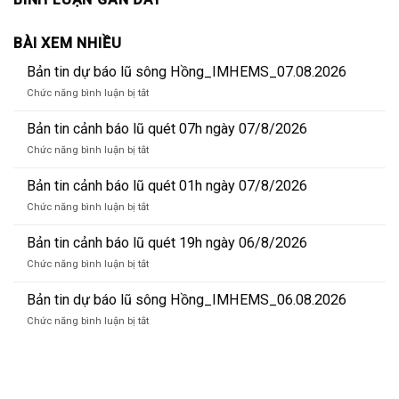
BÀI XEM NHIỀU
Bản tin dự báo lũ sông Hồng_IMHEMS_07.08.2026
ở
Chức năng bình luận bị tắt
Bản
tin
Bản tin cảnh báo lũ quét 07h ngày 07/8/2026
dự
ở
Chức năng bình luận bị tắt
báo
Bản
lũ
tin
Bản tin cảnh báo lũ quét 01h ngày 07/8/2026
sông
cảnh
Hồng_IMHEMS_07.08.2026
ở
Chức năng bình luận bị tắt
báo
Bản
lũ
tin
Bản tin cảnh báo lũ quét 19h ngày 06/8/2026
quét
cảnh
07h
ở
Chức năng bình luận bị tắt
báo
ngày
Bản
lũ
07/8/2026
tin
Bản tin dự báo lũ sông Hồng_IMHEMS_06.08.2026
quét
cảnh
01h
ở
Chức năng bình luận bị tắt
báo
ngày
Bản
lũ
07/8/2026
tin
quét
dự
19h
báo
ngày