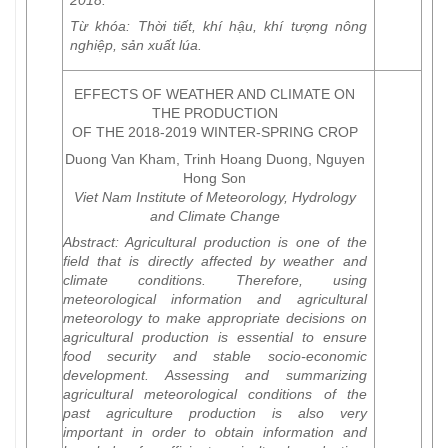
2018.
Từ khóa
: Thời tiết, khí hậu, khí tượng nông
nghiệp, sản xuất lúa.
EFFECTS OF WEATHER AND CLIMATE ON
THE PRODUCTION
OF THE 2018-2019 WINTER-SPRING CROP
Duong Van Kham, Trinh Hoang Duong, Nguyen
Hong Son
Viet Nam Institute of Meteorology, Hydrology
and Climate Change
Abstract
: Agricultural production is one of the
field that is directly affected by weather and
climate conditions. Therefore, using
meteorological information and agricultural
meteorology to make appropriate decisions on
agricultural production is essential to ensure
food security and stable socio-economic
development. Assessing and summarizing
agricultural meteorological conditions of the
past agriculture production is also very
important in order to obtain information and