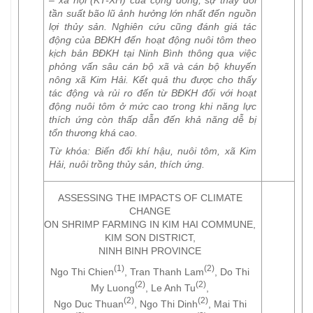
tần suất bão lũ ảnh hưởng lớn nhất đến nguồn
lợi thủy sản. Nghiên cứu cũng đánh giá tác
động của BĐKH đến hoạt động nuôi tôm theo
kịch bản BĐKH tại Ninh Bình thông qua việc
phỏng vấn sâu cán bộ xã và cán bộ khuyến
nông xã Kim Hải. Kết quả thu được cho thấy
tác động và rủi ro đến từ BĐKH đối với hoạt
động nuôi tôm ở mức cao trong khi năng lực
thích ứng còn thấp dẫn đến khả năng dễ bị
tổn thương khá cao.
Từ khóa:
Biến đổi khí hậu, nuôi tôm, xã Kim
Hải, nuôi trồng thủy sản, thích ứng.
ASSESSING THE IMPACTS OF CLIMATE
CHANGE
ON SHRIMP FARMING IN KIM HAI COMMUNE,
KIM SON DISTRICT,
NINH BINH PROVINCE
(1)
(2)
Ngo Thi Chien
, Tran Thanh Lam
, Do Thi
(2)
(2)
My Luong
, Le Anh Tu
,
(2)
(2)
Ngo Duc Thuan
, Ngo Thi Dinh
, Mai Thi