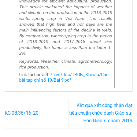
knowledge for efficient agricultural production.
This arrticle evaluated the impacts of weather
and climate on the production of the 2018-2019
winter-spring crop in Viet Nam. The results
showed that high heat and hot days are the
main influencing factors of the decline in yield.
By comparison, winter-spring crop in the period
of 2018-2019 and 2017-2018 about rice
productivity, the fomer is less than the latter 1-
2%.
Keywords
: Wearther, climate, agrometeorology,
rice production.
Link tải bài viết:
/files/doc/TBDB_Khihau/Các
bài tạp chí số 10/Bai 9.pdf
Kết quả xét công nhận đạt
KC.08.36/16-20
tiêu chuẩn chức danh Giáo sư,
Phó Giáo sư năm 2019