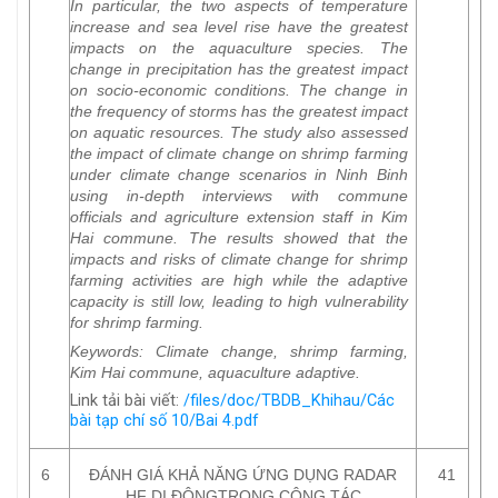
In particular, the two aspects of temperature
increase and sea level rise have the greatest
impacts on the aquaculture species. The
change in precipitation has the greatest impact
on socio-economic conditions. The change in
the frequency of storms has the greatest impact
on aquatic resources. The study also assessed
the impact of climate change on shrimp farming
under climate change scenarios in Ninh Binh
using in-depth interviews with commune
officials and agriculture extension staff in Kim
Hai commune. The results showed that the
impacts and risks of climate change for shrimp
farming activities are high while the adaptive
capacity is still low, leading to high vulnerability
for shrimp farming.
Keywords
: Climate change, shrimp farming,
Kim Hai commune, aquaculture adaptive.
Link tải bài viết:
/files/doc/TBDB_Khihau/Các
bài tạp chí số 10/Bai 4.pdf
6
ĐÁNH GIÁ KHẢ NĂNG ỨNG DỤNG RADAR
41
HF DI ĐỘNGTRONG CÔNG TÁC