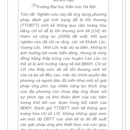
đổi khí hậu
(3)
Trường Đại học Kiến trúc Hà Nội
Tóm tắt
: Nghiên cứu này đã ứng dụng phương
pháp đánh giá tình trạng dễ bị tổn thương
(TTDBTT) sinh kế thông qua việc lượng hóa
bằng chỉ số dễ bị tổn thương sinh kế (LVI) do
Hahn và cộng sự (2009) đề xuất. Kết quả
nghiên cứu đã chỉ ra rằng, các xã Khánh Lộc,
Vượng Lộc, Vĩnh Lộc mặc dù xa biển, không bị
ảnh hưởng bởi nước biển dâng, nhưng là vùng
đồng bằng thấp trũng của huyện Can Lộc có
thể sẽ bị ảnh hưởng nặng nề bởi BĐKH. Chỉ số
LVI cho thấy mức độ dễ tổn thương sinh kế
của cả ba xã đều cao, mặc dù chính quyền địa
phương và người dân đã triển khai một số giải
pháp ứng phó, tuy nhiên năng lực thích ứng
của địa phương còn chưa đáp ứng được với
sự phức tạp và khó đoán định của các hiện
tượng thời tiết cực đoan trong bối cảnh của
BĐKH. Đánh giá TTDBTT sinh kế thông qua
lượng hóa chỉ số LVI, không những giúp xem
xét mức độ DBTT của sinh kế từ đó đề xuất
các giải pháp ứng phó thiết thực mà còn giúp