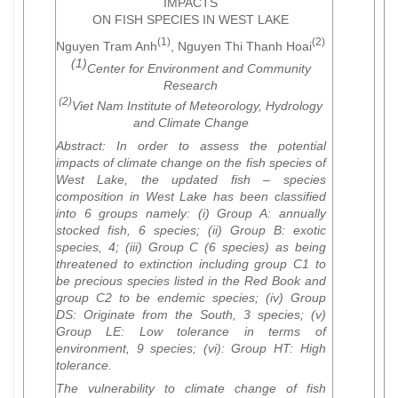
IMPACTS
ON FISH SPECIES IN WEST LAKE
(1)
(2)
Nguyen Tram Anh
, Nguyen Thi Thanh Hoai
(1)
Center for Environment and Community
Research
(2)
Viet Nam Institute of Meteorology, Hydrology
and Climate Change
Abstract
: In order to assess the potential
impacts of climate change on the fish species of
West Lake, the updated fish – species
composition in West Lake has been classified
into 6 groups namely: (i) Group A: annually
stocked fish, 6 species; (ii) Group B: exotic
species, 4; (iii) Group C (6 species) as being
threatened to extinction including group C1 to
be precious species listed in the Red Book and
group C2 to be endemic species; (iv) Group
DS: Originate from the South, 3 species; (v)
Group LE: Low tolerance in terms of
environment, 9 species; (vi): Group HT: High
tolerance.
The vulnerability to climate change of fish