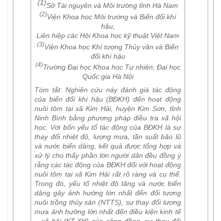
(1)
Sở Tài nguyên và Môi trường tỉnh Hà Nam
(2)
Viện Khoa học Môi trường và Biến đổi khí
hậu,
Liên hiệp các Hội Khoa học kỹ thuật Việt Nam
(3)
Viện Khoa học Khí tượng Thủy văn và Biến
đổi khí hậu
(4)
Trường Đại học Khoa học Tự nhiên, Đại học
Quốc gia Hà Nội
Tóm tắt:
Nghiên cứu này đánh giá tác động
của biến đổi khí hậu (BĐKH) đến hoạt động
nuôi tôm tại xã Kim Hải, huyện Kim Sơn, tỉnh
Ninh Bình bằng phương pháp điều tra xã hội
học. Với bốn yếu tố tác động của BĐKH là sự
thay đổi nhiệt độ, lượng mưa, tần suất bão lũ
và nước biển dâng, kết quả được tổng hợp và
xử lý cho thấy phần lớn người dân đều đồng ý
rằng các tác động của BĐKH đối với hoạt động
nuôi tôm tại xã Kim Hải rất rõ ràng và cụ thể.
Trong đó, yếu tố nhiệt độ tăng và nước biển
dâng gây ảnh hưởng lớn nhất đến đối tượng
nuôi trồng thủy sản (NTTS), sự thay đổi lượng
mưa ảnh hưởng lớn nhất đến điều kiện kinh tế
– xã hội (KT-XH) của cộng đồng, sự thay đổi