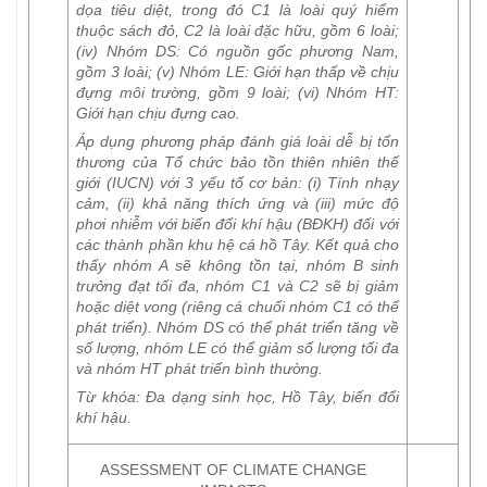
dọa tiêu diệt, trong đó C1 là loài quý hiểm
thuộc sách đỏ, C2 là loài đặc hữu, gồm 6 loài;
(iv) Nhóm DS: Có nguồn gốc phương Nam,
gồm 3 loài; (v) Nhóm LE: Giới hạn thấp về chịu
đựng môi trường, gồm 9 loài; (vi) Nhóm HT:
Giới hạn chịu đựng cao.
Áp dụng phương pháp đánh giá loài dễ bị tổn
thương của Tổ chức bảo tồn thiên nhiên thế
giới (IUCN) với 3 yếu tố cơ bản: (i) Tính nhạy
cảm, (ii) khả năng thích ứng và (iii) mức độ
phơi nhiễm với biến đổi khí hậu (BĐKH) đối với
các thành phần khu hệ cá hồ Tây. Kết quả cho
thấy nhóm A sẽ không tồn tại, nhóm B sinh
trưởng đạt tối đa, nhóm C1 và C2 sẽ bị giảm
hoặc diệt vong (riêng cá chuối nhóm C1 có thể
phát triển). Nhóm DS có thể phát triển tăng về
số lượng, nhóm LE có thể giảm số lượng tối đa
và nhóm HT phát triển bình thường.
Từ khóa
: Đa dạng sinh học, Hồ Tây, biến đổi
khí hậu.
ASSESSMENT OF CLIMATE CHANGE