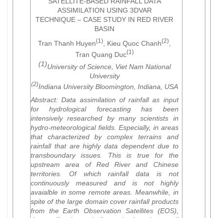
SATELLITE-BASED RAINFALL DATA
ASSIMILATION USING 3DVAR
TECHNIQUE – CASE STUDY IN RED RIVER
BASIN
(1)
(2)
Tran Thanh Huyen
, Kieu Quoc Chanh
,
(1)
Tran Quang Duc
(1)
University of Science, Viet Nam National
University
(2)
Indiana University Bloomington, Indiana, USA
Abstract
: Data assimilation of rainfall as input
for hydrological forecasting has been
intensively researched by many scientists in
hydro-meteorological fields. Especially, in areas
that characterized by complex terrains and
rainfall that are highly data dependent due to
transboundary issues. This is true for the
upstream area of Red River and Chinese
territories. Of which rainfall data is not
continuously measured and is not highly
avaialble in some remote areas. Meanwhile, in
spite of the large domain cover rainfall products
from the Earth Observation Satellites (EOS),