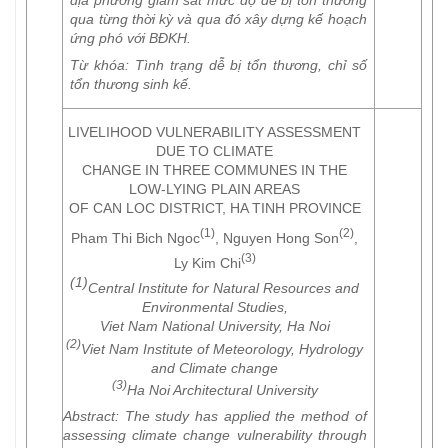
địa phương giám sát mức độ dễ bị tổn thương
qua từng thời kỳ và qua đó xây dựng kế hoạch
ứng phó với BĐKH.
Từ khóa
: Tình trạng dễ bị tổn thương, chỉ số
tổn thương sinh kế.
LIVELIHOOD VULNERABILITY ASSESSMENT
DUE TO CLIMATE
CHANGE IN THREE COMMUNES IN THE
LOW-LYING PLAIN AREAS
OF CAN LOC DISTRICT, HA TINH PROVINCE
(1)
(2)
Pham Thi Bich Ngoc
, Nguyen Hong Son
,
(3)
Ly Kim Chi
(1)
Central Institute for Natural Resources and
Environmental Studies,
Viet Nam National University, Ha Noi
(2)
Viet Nam Institute of Meteorology, Hydrology
and Climate change
(3)
Ha Noi Architectural University
Abstract
: The study has applied the method of
assessing climate change vulnerability through