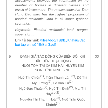
assessments provided the information on the
number of houses in different classes and
levels of investment. The results show that Tran
Hung Dao ward has the highest proportion of
flooded residential land in all super typhoon
scenarios.
Keywords
: Flooded residential land, surges,
super storm.
Link tải bài viết:
/files/doc/TBDB_Khihau/Các
bài tạp chí số 10/Bai 3.pdf
5
ĐÁNH GIÁ TÁC ĐỘNG CỦA BIẾN ĐỔI KHÍ
33
HẬU ĐẾN HOẠT ĐỘNG
NUÔI TÔM TẠI XÃ KIM HẢI, HUYỆN KIM
SƠN, TỈNH NINH BÌNH
(1)
(2)
Ngô Thị Chiến
, Trần Thanh Lâm
, Đỗ Thị
(2)
(2)
Mỹ Lương
, Lê Anh Tú
,
(2)
(2)
Ngô Đức Thuận
, Ngô Thị Định
, Mai Thị
(2)
Huyền
,
(3)
Nguyễn Thị Thanh Hoài
, Ngô Trần Quốc
(4)
Khánh