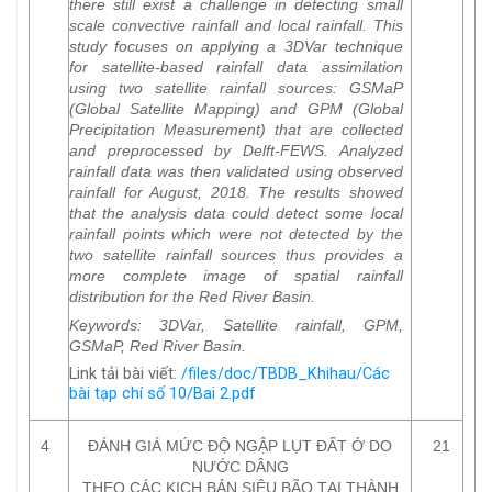
there still exist a challenge in detecting small
scale convective rainfall and local rainfall. This
study focuses on applying a 3DVar technique
for satellite-based rainfall data assimilation
using two satellite rainfall sources: GSMaP
(Global Satellite Mapping) and GPM (Global
Precipitation Measurement) that are collected
and preprocessed by Delft-FEWS. Analyzed
rainfall data was then validated using observed
rainfall for August, 2018. The results showed
that the analysis data could detect some local
rainfall points which were not detected by the
two satellite rainfall sources thus provides a
more complete image of spatial rainfall
distribution for the Red River Basin.
Keywords
: 3DVar, Satellite rainfall, GPM,
GSMaP, Red River Basin.
Link tải bài viết:
/files/doc/TBDB_Khihau/Các
bài tạp chí số 10/Bai 2.pdf
4
ĐÁNH GIÁ MỨC ĐỘ NGẬP LỤT ĐẤT Ở DO
21
NƯỚC DÂNG
THEO CÁC KỊCH BẢN SIÊU BÃO TẠI THÀNH