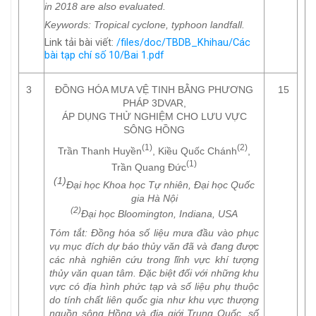
in 2018 are also evaluated.
Keywords
: Tropical cyclone, typhoon landfall.
Link tải bài viết:
/files/doc/TBDB_Khihau/Các
bài tạp chí số 10/Bai 1.pdf
3
ĐỒNG HÓA MƯA VỆ TINH BẰNG PHƯƠNG
15
PHÁP 3DVAR,
ÁP DỤNG THỬ NGHIỆM CHO LƯU VỰC
SÔNG HỒNG
(1)
(2)
Trần Thanh Huyền
, Kiều Quốc Chánh
,
(1)
Trần Quang Đức
(1)
Đại học Khoa học Tự nhiên, Đại học Quốc
gia Hà Nội
(2)
Đại học Bloomington, Indiana, USA
Tóm tắt
: Đồng hóa số liệu mưa đầu vào phục
vụ mục đích dự báo thủy văn đã và đang được
các nhà nghiên cứu trong lĩnh vực khí tượng
thủy văn quan tâm. Đặc biệt đối với những khu
vực có địa hình phức tạp và số liệu phụ thuộc
do tính chất liên quốc gia như khu vực thượng
nguồn sông Hồng và địa giới Trung Quốc, số