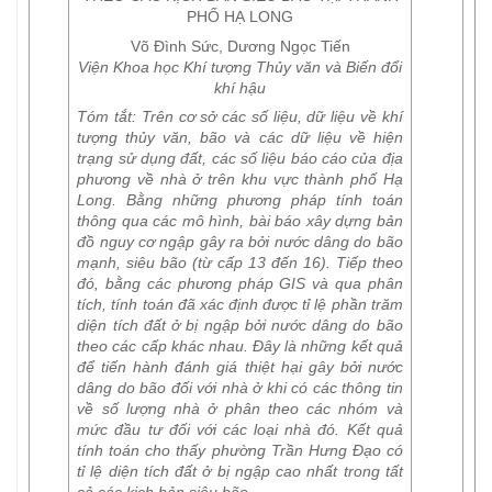
PHỐ HẠ LONG
Võ Đình Sức, Dương Ngọc Tiến
Viện Khoa học Khí tượng Thủy văn và Biến đổi
khí hậu
Tóm tắt:
Trên cơ sở các số liệu, dữ liệu về khí
tượng thủy văn, bão và các dữ liệu về hiện
trạng sử dụng đất, các số liệu báo cáo của địa
phương về nhà ở trên khu vực thành phố Hạ
Long. Bằng những phương pháp tính toán
thông qua các mô hình, bài báo xây dựng bản
đồ nguy cơ ngập gây ra bởi nước dâng do bão
mạnh, siêu bão (từ cấp 13 đến 16). Tiếp theo
đó, bằng các phương pháp GIS và qua phân
tích, tính toán đã xác định được tỉ lệ phần trăm
diện tích đất ở bị ngập bởi nước dâng do bão
theo các cấp khác nhau. Đây là những kết quả
để tiến hành đánh giá thiệt hại gây bởi nước
dâng do bão đối với nhà ở khi có các thông tin
về số lượng nhà ở phân theo các nhóm và
mức đầu tư đối với các loại nhà đó. Kết quả
tính toán cho thấy phường Trần Hưng Đạo có
tỉ lệ diện tích đất ở bị ngập cao nhất trong tất
cả các kịch bản siêu bão.