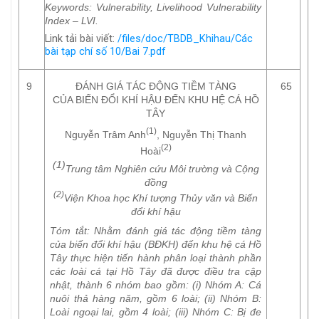
Keywords
: Vulnerability, Livelihood Vulnerability
Index – LVI.
Link tải bài viết:
/files/doc/TBDB_Khihau/Các
bài tạp chí số 10/Bai 7.pdf
9
ĐÁNH GIÁ TÁC ĐỘNG TIỀM TÀNG
65
CỦA BIẾN ĐỔI KHÍ HẬU ĐẾN KHU HỆ CÁ HỒ
TÂY
(1)
Nguyễn Trâm Anh
, Nguyễn Thị Thanh
(2)
Hoài
(1)
Trung tâm Nghiên cứu Môi trường và Cộng
đồng
(2)
Viện Khoa học Khí tượng Thủy văn và Biến
đổi khí hậu
Tóm tắt
: Nhằm đánh giá tác động tiềm tàng
của biến đổi khí hậu (BĐKH) đến khu hệ cá Hồ
Tây thực hiện tiến hành phân loại thành phần
các loài cá tại Hồ Tây đã được điều tra cập
nhật, thành 6 nhóm bao gồm: (i) Nhóm A: Cá
nuôi thả hàng năm, gồm 6 loài; (ii) Nhóm B:
Loài ngoại lai, gồm 4 loài; (iii) Nhóm C: Bị đe