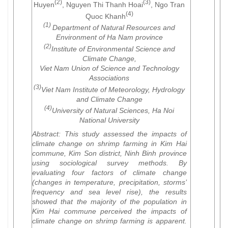
(2)
(3)
Huyen
, Nguyen Thi Thanh Hoai
, Ngo Tran
(4)
Quoc Khanh
(1)
Department of Natural Resources and
Environment of Ha Nam province
(2)
Institute of Environmental Science and
Climate Change,
Viet Nam Union of Science and Technology
Associations
(3)
Viet Nam Institute of Meteorology, Hydrology
and Climate Change
(4)
University of Natural Sciences, Ha Noi
National University
Abstract:
This study assessed the impacts of
climate change on shrimp farming in Kim Hai
commune, Kim Son district, Ninh Binh province
using sociological survey methods. By
evaluating four factors of climate change
(changes in temperature, precipitation, storms’
frequency and sea level rise), the results
showed that the majority of the population in
Kim Hai commune perceived the impacts of
climate change on shrimp farming is apparent.