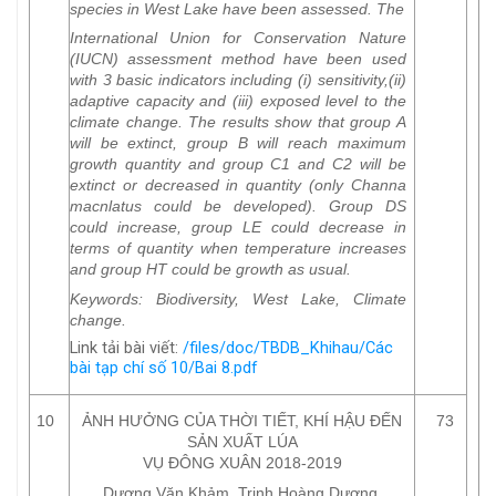
species in West Lake have been assessed. The
International Union for Conservation Nature
(IUCN) assessment method have been used
with 3 basic indicators including (i) sensitivity,(ii)
adaptive capacity and (iii) exposed level to the
climate change. The results show that group A
will be extinct, group B will reach maximum
growth quantity and group C1 and C2 will be
extinct or decreased in quantity (only Channa
macnlatus could be developed). Group DS
could increase, group LE could decrease in
terms of quantity when temperature increases
and group HT could be growth as usual.
Keywords
: Biodiversity, West Lake, Climate
change.
Link tải bài viết:
/files/doc/TBDB_Khihau/Các
bài tạp chí số 10/Bai 8.pdf
10
ẢNH HƯỞNG CỦA THỜI TIẾT, KHÍ HẬU ĐẾN
73
SẢN XUẤT LÚA
VỤ ĐÔNG XUÂN 2018-2019
Dương Văn Khảm, Trịnh Hoàng Dương,