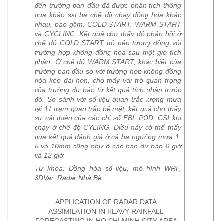
đến trường ban đầu đã được phân tích thông
qua khảo sát ba chế độ chạy đồng hóa khác
nhau, bao gồm: COLD START, WARM START
và CYCLING. Kết quả cho thấy độ phản hồi ở
chế độ COLD START trở nên tương đồng với
trường hợp không đồng hóa sau một giờ tích
phân. Ở chế độ WARM START, khác biệt của
trường ban đầu so với trường hợp không đồng
hóa kéo dài hơn, cho thấy vai trò quan trọng
của trường dự báo từ kết quả tích phân trước
đó. So sánh với số liệu quan trắc lượng mưa
tại 11 trạm quan trắc bề mặt, kết quả cho thấy
sự cải thiện của các chỉ số FBI, POD, CSI khi
chạy ở chế độ CYLING. Điều này có thể thấy
qua kết quả đánh giá ở cả ba ngưỡng mưa 1,
5 và 10mm cũng như ở các hạn dự báo 6 giờ
và 12 giờ.
Từ khóa:
Đồng hóa số liệu, mô hình WRF,
3DVar, Radar Nhà Bè.
APPLICATION OF RADAR DATA
ASSIMILATION IN HEAVY RAINFALL
FORECASTING IN HO CHI MINH CITY AREA