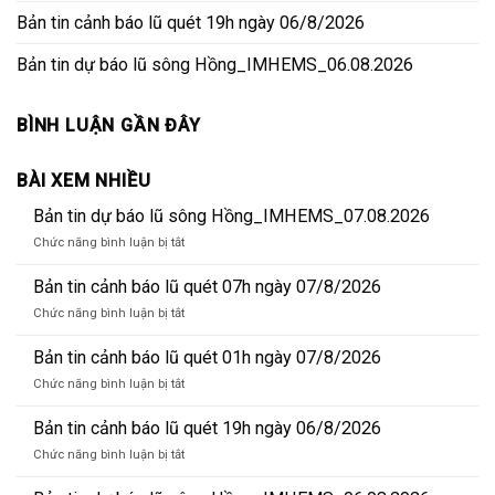
Bản tin cảnh báo lũ quét 19h ngày 06/8/2026
Bản tin dự báo lũ sông Hồng_IMHEMS_06.08.2026
BÌNH LUẬN GẦN ĐÂY
BÀI XEM NHIỀU
Bản tin dự báo lũ sông Hồng_IMHEMS_07.08.2026
ở
Chức năng bình luận bị tắt
Bản
tin
Bản tin cảnh báo lũ quét 07h ngày 07/8/2026
dự
ở
Chức năng bình luận bị tắt
báo
Bản
lũ
tin
Bản tin cảnh báo lũ quét 01h ngày 07/8/2026
sông
cảnh
Hồng_IMHEMS_07.08.2026
ở
Chức năng bình luận bị tắt
báo
Bản
lũ
tin
Bản tin cảnh báo lũ quét 19h ngày 06/8/2026
quét
cảnh
07h
ở
Chức năng bình luận bị tắt
báo
ngày
Bản
lũ
07/8/2026
tin