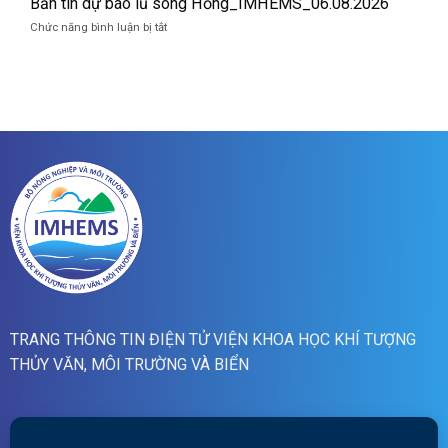
Bản tin dự báo lũ sông Hồng_IMHEMS_06.08.2026
quét
cảnh
01h
ở
Chức năng bình luận bị tắt
báo
ngày
Bản
lũ
07/8/2026
tin
quét
dự
19h
báo
ngày
lũ
06/8/2026
sông
Hồng_IMHEMS_06.08.2026
TRANG THÔNG TIN ĐIỆN TỬ VIỆN KHOA HỌC KHÍ TƯỢNG
THỦY VĂN, MÔI TRƯỜNG VÀ BIỂN