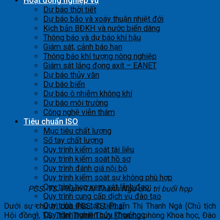
Hoạt động nghiệp vụ
Dự báo thời tiết
Dự báo bão và xoáy thuận nhiệt đới
Kịch bản BĐKH và nước biển dâng
Thông báo và dự báo khí hậu
Giám sát, cảnh báo hạn
Thông báo khí tượng nông nghiệp
Giám sát lắng đọng axít – EANET
Dự báo thủy văn
Dự báo biển
Dự báo ô nhiễm không khí
Dự báo môi trường
Công nghệ viễn thám
Tiêu chuẩn ISO
Mục tiêu chất lượng
Sổ tay chất lượng
Quy trình kiểm soát tài liệu
Quy trình kiểm soát hồ sơ
Quy trình đánh giá nội bộ
Quy trình kiểm soát sự không phù hợp
Quy trình họp xem xét lãnh đạo
PGS. TS. Phạm Thị Thanh Ngà chủ trì buổi họp
Quy trình cung cấp dịch vụ đào tạo
Quy trình đào tạo tiến sĩ
Dưới sự chủ trì của PGS. TS. Phạm Thị Thanh Ngà (Chủ tịch
Quy trình nghiên cứu khoa học
Hội đồng), TS. Trần Thanh Thủy (Trưởng phòng Khoa học, Đào