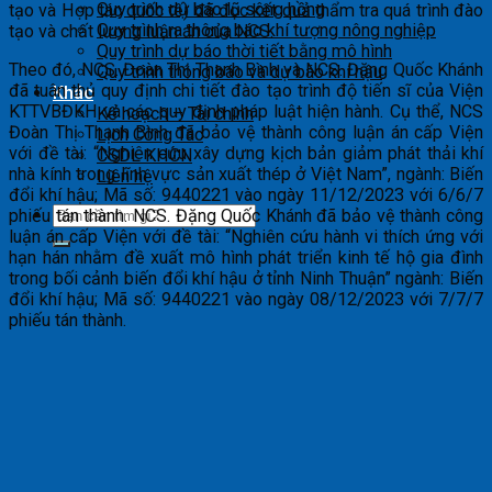
Quy trình dự báo lũ sông hồng
tạo và Hợp tác quốc tế) đã đọc kết quả thẩm tra quá trình đào
Quy trình ra thông báo khí tượng nông nghiệp
tạo và chất lượng luận án của NCS.
Quy trình dự báo thời tiết bằng mô hình
Theo đó, NCS. Đoàn Thị Thanh Bình và NCS. Đặng Quốc Khánh
Quy trình thông báo và dự báo khí hậu
đã tuân thủ quy định chi tiết đào tạo trình độ tiến sĩ của Viện
Khác
KTTVBĐKH và các quy định pháp luật hiện hành. Cụ thể, NCS
Kế hoạch – Tài chính
Đoàn Thị Thanh Bình đã bảo vệ thành công luận án cấp Viện
Lịch Công Tác
với đề tài: “Nghiên cứu xây dựng kịch bản giảm phát thải khí
CSDL KHCN
nhà kính trong lĩnh vực sản xuất thép ở Việt Nam”, ngành: Biến
Liên hệ
đổi khí hậu; Mã số: 9440221 vào ngày 11/12/2023 với 6/6/7
phiếu tán thành. NCS. Đặng Quốc Khánh đã bảo vệ thành công
luận án cấp Viện với đề tài: “Nghiên cứu hành vi thích ứng với
hạn hán nhằm đề xuất mô hình phát triển kinh tế hộ gia đình
trong bối cảnh biến đổi khí hậu ở tỉnh Ninh Thuận” ngành: Biến
đổi khí hậu; Mã số: 9440221 vào ngày 08/12/2023 với 7/7/7
phiếu tán thành.