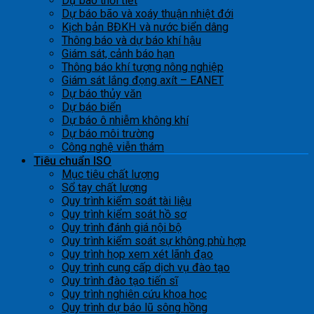
Dự báo thời tiết
Dự báo bão và xoáy thuận nhiệt đới
Kịch bản BĐKH và nước biển dâng
Thông báo và dự báo khí hậu
Giám sát, cảnh báo hạn
Thông báo khí tượng nông nghiệp
Giám sát lắng đọng axít – EANET
Dự báo thủy văn
Dự báo biển
Dự báo ô nhiễm không khí
Dự báo môi trường
Công nghệ viễn thám
Tiêu chuẩn ISO
Mục tiêu chất lượng
Sổ tay chất lượng
Quy trình kiểm soát tài liệu
Quy trình kiểm soát hồ sơ
Quy trình đánh giá nội bộ
Quy trình kiểm soát sự không phù hợp
Quy trình họp xem xét lãnh đạo
Quy trình cung cấp dịch vụ đào tạo
Quy trình đào tạo tiến sĩ
Quy trình nghiên cứu khoa học
Quy trình dự báo lũ sông hồng