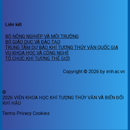
Liên kết
BỘ NÔNG NGHIỆP VÀ MÔI TRƯỜNG
BỘ GIÁO DỤC VÀ ĐÀO TẠO
TRUNG TÂM DỰ BÁO KHÍ TƯỢNG THỦY VĂN QUỐC GIA
VỤ KHOA HỌC VÀ CÔNG NGHỆ
TỔ CHỨC KHÍ TƯỢNG THẾ GIỚI
Copyright © 2026 by imh.ac.vn
©
2026 VIỆN KHOA HỌC KHÍ TƯỢNG THỦY VĂN VÀ BIẾN ĐỔI
KHÍ HẬU
Terms
Privacy
Cookies