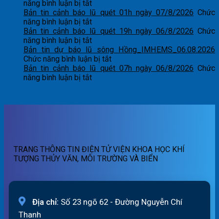
ở
năng bình luận bị tắt
Bản
Bản tin cảnh báo lũ quét 01h ngày 07/8/2026
Chức
tin
ở
năng bình luận bị tắt
cảnh
Bản
Bản tin cảnh báo lũ quét 19h ngày 06/8/2026
Chức
báo
tin
ở
năng bình luận bị tắt
lũ
cảnh
Bản
Bản tin dự báo lũ sông Hồng_IMHEMS_06.08.2026
quét
báo
tin
ở
Chức năng bình luận bị tắt
07h
lũ
cảnh
Bản
Bản tin cảnh báo lũ quét 07h ngày 06/8/2026
Chức
ngày
quét
báo
ở
tin
năng bình luận bị tắt
07/8/2026
01h
lũ
Bản
dự
ngày
quét
tin
báo
07/8/2026
19h
cảnh
lũ
ngày
báo
sông
06/8/2026
lũ
Hồng_IMHEMS_06.08.2026
quét
07h
TRANG THÔNG TIN ĐIỆN TỬ VIỆN KHOA HỌC KHÍ
ngày
TƯỢNG THỦY VĂN, MÔI TRƯỜNG VÀ BIỂN
06/8/2026
Địa chỉ:
Số 23 ngõ 62 - Đường Nguyễn Chí
Thanh