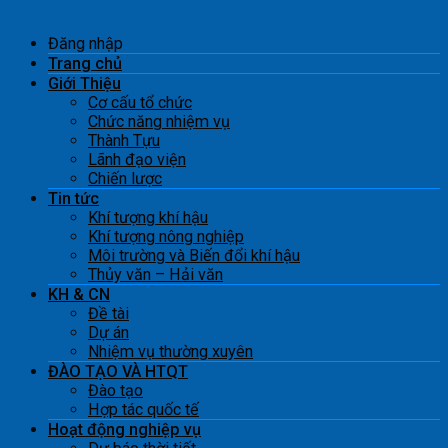
Đăng nhập
Trang chủ
Giới Thiệu
Cơ cấu tổ chức
Chức năng nhiệm vụ
Thành Tựu
Lãnh đạo viện
Chiến lược
Tin tức
Khí tượng khí hậu
Khí tượng nông nghiệp
Môi trường và Biến đổi khí hậu
Thủy văn – Hải văn
KH & CN
Đề tài
Dự án
Nhiệm vụ thường xuyên
ĐÀO TẠO VÀ HTQT
Đào tạo
Hợp tác quốc tế
Hoạt động nghiệp vụ