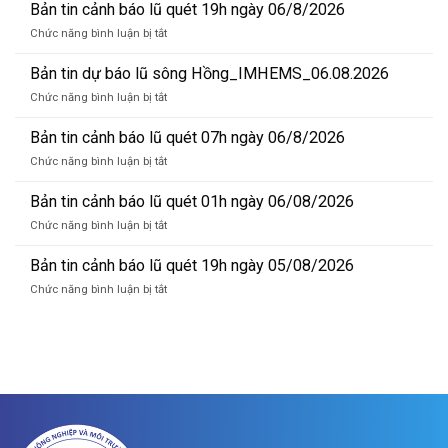
Bản tin cảnh báo lũ quét 19h ngày 06/8/2026
ở
Chức năng bình luận bị tắt
Bản
tin
Bản tin dự báo lũ sông Hồng_IMHEMS_06.08.2026
cảnh
ở
Chức năng bình luận bị tắt
báo
Bản
lũ
tin
Bản tin cảnh báo lũ quét 07h ngày 06/8/2026
quét
dự
19h
ở
Chức năng bình luận bị tắt
báo
ngày
Bản
lũ
06/8/2026
tin
Bản tin cảnh báo lũ quét 01h ngày 06/08/2026
sông
cảnh
Hồng_IMHEMS_06.08.2026
ở
Chức năng bình luận bị tắt
báo
Bản
lũ
tin
Bản tin cảnh báo lũ quét 19h ngày 05/08/2026
quét
cảnh
07h
ở
Chức năng bình luận bị tắt
báo
ngày
Bản
lũ
06/8/2026
tin
quét
cảnh
01h
báo
ngày
lũ
06/08/2026
quét
19h
ngày