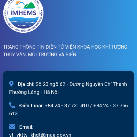
05/08/2026
TRANG THÔNG TIN ĐIỆN TỬ VIỆN KHOA HỌC KHÍ TƯỢNG
THỦY VĂN, MÔI TRƯỜNG VÀ BIỂN
Địa chỉ:
Số 23 ngõ 62 - Đường Nguyễn Chí Thanh
Phường Láng - Hà Nội
Điện thoại:
+84 24 - 37 731 410
/
+84 24 - 37 756
613
Email:
vt_vkttv_khdt@mae.gov.vn