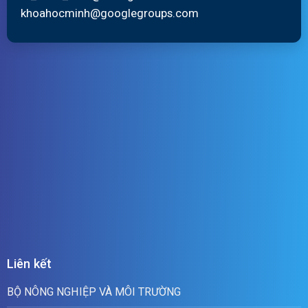
khoahocminh@googlegroups.com
Liên kết
BỘ NÔNG NGHIỆP VÀ MÔI TRƯỜNG