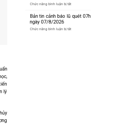
báo
09/08/2026
ở
Chức năng bình luận bị tắt
lũ
Bản
sông
tin
Bản tin cảnh báo lũ quét 07h
Hồng_IMHEMS_08.08.2026
dự
ngày 07/8/2026
báo
ở
Chức năng bình luận bị tắt
lũ
Bản
sông
tin
Hồng_IMHEMS_07.08.2026
cảnh
báo
lũ
quét
07h
uẩn
ngày
học,
07/8/2026
tiến
n lý
thủy
ương