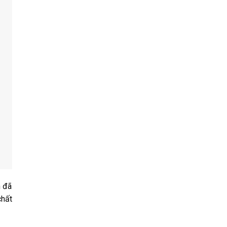
n đã
chất