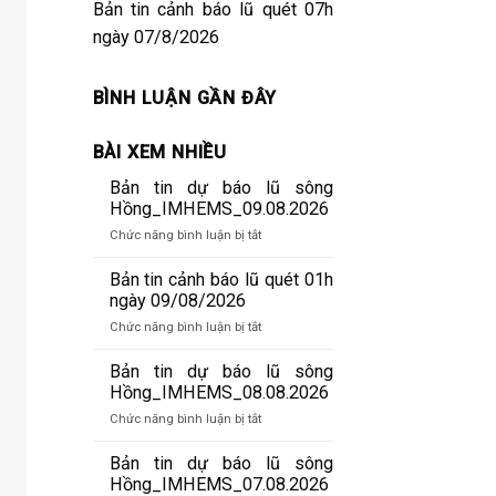
Bản tin cảnh báo lũ quét 07h
ngày 07/8/2026
BÌNH LUẬN GẦN ĐÂY
BÀI XEM NHIỀU
Bản tin dự báo lũ sông
Hồng_IMHEMS_09.08.2026
ở
Chức năng bình luận bị tắt
Bản
tin
Bản tin cảnh báo lũ quét 01h
dự
ngày 09/08/2026
báo
ở
Chức năng bình luận bị tắt
lũ
Bản
sông
tin
Bản tin dự báo lũ sông
Hồng_IMHEMS_09.08.2026
cảnh
Hồng_IMHEMS_08.08.2026
báo
ở
Chức năng bình luận bị tắt
lũ
Bản
quét
tin
Bản tin dự báo lũ sông
01h
dự
Hồng_IMHEMS_07.08.2026
ngày