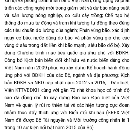
xã hội và phòng tránh thiên tai ở Việt Nam; Ứng dụng và phát
triển các công nghệ mới trong giám sát và dự báo năng suất
và sản lượng nông nghiệp, cơ cấu cây trồng; Chế tạo hệ
thống đo mưa tự động và trạm khí tượng tự động theo đúng
các tiêu chuẩn đo lường của ngành; Phân vùng bão, xác định
nguy cơ bão, nước dâng do bão và phân vùng gió cho các
vùng ở sâu trong đất liền khi bão mạnh, siêu bão đổ bộ; Xây
dựng Chương trình mục tiêu quốc gia ứng phó với BĐKH;
Công bố Kịch bản biến đổi khí hậu và nước biển dâng cho
Việt Nam năm 2009 phục vụ xây dựng Kế hoạch hành động
ứng phó với BĐKH của các Bộ, ngành và địa phương; Kịch
bản BĐKH và NBD cập nhật năm 2012 và 2016;… Đặc biệt,
Viện KTTVBĐKH cùng với gần 70 nhà khoa học có trình độ
cao đã đồng chủ trì xây dựng Báo cáo Đặc biệt của Việt
Nam về quản lý rủi ro thiên tai và các hiện tượng cực đoan
nhằm thúc đẩy thích ứng với Biến đổi khí hậu (SREX Việt
Nam đã được Bộ Tài nguyên và Môi trường công nhận là 1
trong 10 sự kiện nổi bật năm 2015 của Bộ).