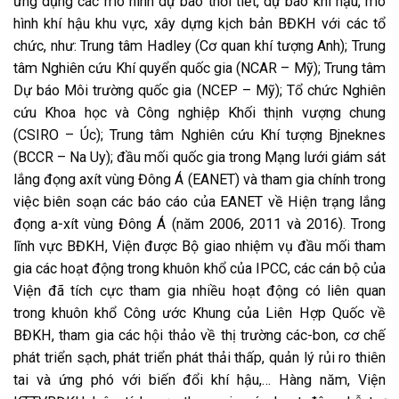
ứng dụng các mô hình dự báo thời tiết, dự báo khí hậu, mô
hình khí hậu khu vực, xây dựng kịch bản BĐKH với các tổ
chức, như: Trung tâm Hadley (Cơ quan khí tượng Anh); Trung
tâm Nghiên cứu Khí quyển quốc gia (NCAR – Mỹ); Trung tâm
Dự báo Môi trường quốc gia (NCEP – Mỹ); Tổ chức Nghiên
cứu Khoa học và Công nghiệp Khối thịnh vượng chung
(CSIRO – Úc); Trung tâm Nghiên cứu Khí tượng Bjneknes
(BCCR – Na Uy); đầu mối quốc gia trong Mạng lưới giám sát
lắng đọng axít vùng Đông Á (EANET) và tham gia chính trong
việc biên soạn các báo cáo của EANET về Hiện trạng lắng
đọng a-xít vùng Đông Á (năm 2006, 2011 và 2016). Trong
lĩnh vực BĐKH, Viện được Bộ giao nhiệm vụ đầu mối tham
gia các hoạt động trong khuôn khổ của IPCC, các cán bộ của
Viện đã tích cực tham gia nhiều hoạt động có liên quan
trong khuôn khổ Công ước Khung của Liên Hợp Quốc về
BĐKH, tham gia các hội thảo về thị trường các-bon, cơ chế
phát triển sạch, phát triển phát thải thấp, quản lý rủi ro thiên
tai và ứng phó với biến đổi khí hậu,… Hàng năm, Viện