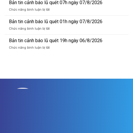
tin
Bản tin cảnh báo lũ quét 07h ngày 07/8/2026
sông
dự
Hồng_IMHEMS_08.08.2026
ở
Chức năng bình luận bị tắt
báo
Bản
lũ
tin
Bản tin cảnh báo lũ quét 01h ngày 07/8/2026
sông
cảnh
Hồng_IMHEMS_07.08.2026
ở
Chức năng bình luận bị tắt
báo
Bản
lũ
tin
Bản tin cảnh báo lũ quét 19h ngày 06/8/2026
quét
cảnh
07h
ở
Chức năng bình luận bị tắt
báo
ngày
Bản
lũ
07/8/2026
tin
quét
cảnh
01h
báo
ngày
lũ
07/8/2026
quét
19h
ngày
06/8/2026