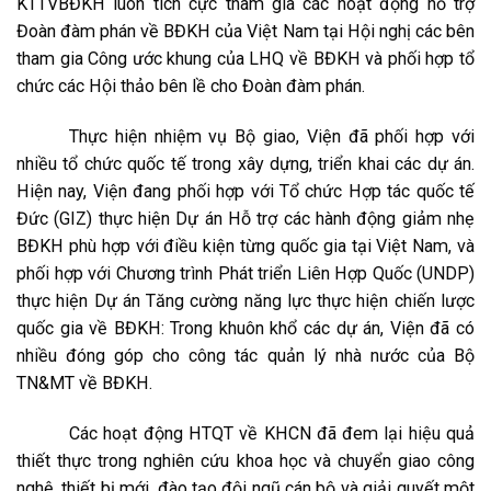
KTTVBĐKH luôn tích cực tham gia các hoạt động hỗ trợ
Đoàn đàm phán về BĐKH của Việt Nam tại Hội nghị các bên
tham gia Công ước khung của LHQ về BĐKH và phối hợp tổ
chức các Hội thảo bên lề cho Đoàn đàm phán.
Thực hiện nhiệm vụ Bộ giao, Viện đã phối hợp với
nhiều tổ chức quốc tế trong xây dựng, triển khai các dự án.
Hiện nay, Viện đang phối hợp với Tổ chức Hợp tác quốc tế
Đức (GIZ) thực hiện Dự án Hỗ trợ các hành động giảm nhẹ
BĐKH phù hợp với điều kiện từng quốc gia tại Việt Nam, và
phối hợp với Chương trình Phát triển Liên Hợp Quốc (UNDP)
thực hiện Dự án Tăng cường năng lực thực hiện chiến lược
quốc gia về BĐKH: Trong khuôn khổ các dự án, Viện đã có
nhiều đóng góp cho công tác quản lý nhà nước của Bộ
TN&MT về BĐKH.
Các hoạt động HTQT về KHCN đã đem lại hiệu quả
thiết thực trong nghiên cứu khoa học và chuyển giao công
nghệ, thiết bị mới, đào tạo đội ngũ cán bộ và giải quyết một