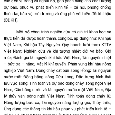
các đơn vị trong và ngoài Bộ, góp phần nâng cao chất lượng
dự báo, phục vụ phát triển kinh tế – xã hội, phòng chống
thiên tai, bảo vệ môi trường và ứng phó với biến đổi khí hậu
(BĐKH).
Một số công trình nghiên cứu có giá trị khoa học và
thực tiễn đã được hoàn thành, công bố, áp dụng như: Khí hậu
Việt Nam; Khí hậu Tây Nguyên; Quy hoạch lưới trạm KTTV
Việt Nam; Nghiên cứu về khí tượng nhiệt đới và bão; Gió
mùa; Đánh giá tài nguyên khí hậu Việt Nam; Tài nguyên nhiệt
– bức xạ – nắng; Vật lý khí quyển; Phân vùng khí hậu nông
nghiệp Việt Nam; Dòng chảy cát bùn sông Hồng; Tài nguyên
nước mặt Đồng bằng sông Cửu Long; Đặc trưng hình thái
lưu vực sông; Tính toán và dự báo dòng chảy sông ngòi Việt
Nam; Cân bằng nước và tài nguyên nước mặt Việt Nam; Địa
lý thủy văn sông ngòi Việt Nam; Tính toán dòng chảy lũ;
Năng lượng bức xạ; Tài nguyên năng lượng gió; Thủy triều;
Ứng dụng các thông tin khí hậu phục vụ phát triển kinh tế –