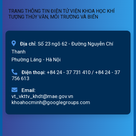
quét
07h
TRANG THÔNG TIN ĐIỆN TỬ VIỆN KHOA HỌC KHÍ
ngày
TƯỢNG THỦY VĂN, MÔI TRƯỜNG VÀ BIỂN
07/8/2026
Địa chỉ:
Số 23 ngõ 62 - Đường Nguyễn Chí
Thanh
Phường Láng - Hà Nội
Điện thoại:
+84 24 - 37 731 410
/
+84 24 - 37
756 613
Email:
vt_vkttv_khdt@mae.gov.vn
khoahocminh@googlegroups.com