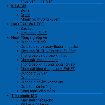
Thủy văn – Hải văn
KH & CN
Đề tài
Dự án
Nhiệm vụ thường xuyên
ĐÀO TẠO VÀ HTQT
Đào tạo
Hợp tác quốc tế
Hoạt động nghiệp vụ
Dự báo thời tiết
Dự báo bão và xoáy thuận nhiệt đới
Kịch bản BĐKH và nước biển dâng
Thông báo và dự báo khí hậu
Giám sát, cảnh báo hạn
Thông báo khí tượng nông nghiệp
Giám sát lắng đọng axít – EANET
Dự báo thủy văn
Dự báo biển
Dự báo ô nhiễm không khí
Dự báo môi trường
Công nghệ viễn thám
Tiêu chuẩn ISO
Mục tiêu chất lượng
Sổ tay chất lượng