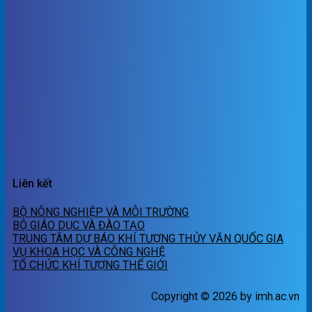
Liên kết
BỘ NÔNG NGHIỆP VÀ MÔI TRƯỜNG
BỘ GIÁO DỤC VÀ ĐÀO TẠO
TRUNG TÂM DỰ BÁO KHÍ TƯỢNG THỦY VĂN QUỐC GIA
VỤ KHOA HỌC VÀ CÔNG NGHỆ
TỔ CHỨC KHÍ TƯỢNG THẾ GIỚI
Copyright © 2026 by imh.ac.vn