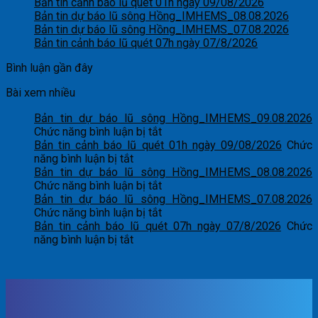
Bản tin cảnh báo lũ quét 01h ngày 09/08/2026
Bản tin dự báo lũ sông Hồng_IMHEMS_08.08.2026
Bản tin dự báo lũ sông Hồng_IMHEMS_07.08.2026
Bản tin cảnh báo lũ quét 07h ngày 07/8/2026
Bình luận gần đây
Bài xem nhiều
Bản tin dự báo lũ sông Hồng_IMHEMS_09.08.2026
ở
Chức năng bình luận bị tắt
Bản
Bản tin cảnh báo lũ quét 01h ngày 09/08/2026
Chức
ở
tin
năng bình luận bị tắt
Bản
dự
Bản tin dự báo lũ sông Hồng_IMHEMS_08.08.2026
tin
báo
ở
Chức năng bình luận bị tắt
cảnh
lũ
Bản
Bản tin dự báo lũ sông Hồng_IMHEMS_07.08.2026
báo
sông
tin
ở
Chức năng bình luận bị tắt
lũ
Hồng_IMHEMS_09.08.2026
dự
Bản
Bản tin cảnh báo lũ quét 07h ngày 07/8/2026
Chức
quét
ở
báo
tin
năng bình luận bị tắt
01h
Bản
lũ
dự
ngày
tin
sông
báo
09/08/2026
cảnh
Hồng_IMHEMS_08.08.2026
lũ
báo
sông
lũ
Hồng_IMHEMS_07.08.2026