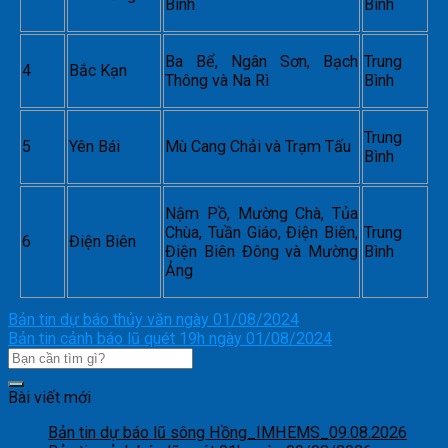
Bình
Bình
Ba Bể, Ngân Sơn, Bạch
Trung
4
Bắc Kạn
Thông và Na Rì
Bình
Trung
5
Yên Bái
Mù Cang Chải và Trạm Tấu
Bình
Nậm Pồ, Mường Chà, Tủa
Chùa, Tuần Giáo, Điện Biên,
Trung
6
Điện Biên
Điện Biên Đông và Mường
Bình
Ảng
Bản tin dự báo thủy văn ngày 01/08/2024
Bản tin cảnh báo lũ quét 19h ngày 01/08/2024
Bài viết mới
Bản tin dự báo lũ sông Hồng_IMHEMS_09.08.2026