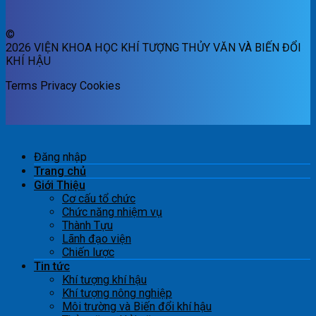
©
2026 VIỆN KHOA HỌC KHÍ TƯỢNG THỦY VĂN VÀ BIẾN ĐỔI
KHÍ HẬU
Terms
Privacy
Cookies
Đăng nhập
Trang chủ
Giới Thiệu
Cơ cấu tổ chức
Chức năng nhiệm vụ
Thành Tựu
Lãnh đạo viện
Chiến lược
Tin tức
Khí tượng khí hậu
Khí tượng nông nghiệp
Môi trường và Biến đổi khí hậu