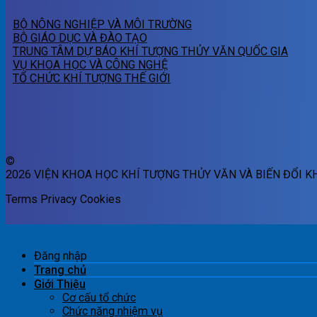
BỘ NÔNG NGHIỆP VÀ MÔI TRƯỜNG
BỘ GIÁO DỤC VÀ ĐÀO TẠO
TRUNG TÂM DỰ BÁO KHÍ TƯỢNG THỦY VĂN QUỐC GIA
VỤ KHOA HỌC VÀ CÔNG NGHỆ
TỔ CHỨC KHÍ TƯỢNG THẾ GIỚI
©
2026 VIỆN KHOA HỌC KHÍ TƯỢNG THỦY VĂN VÀ BIẾN ĐỔI K
Terms
Privacy
Cookies
Đăng nhập
Trang chủ
Giới Thiệu
Cơ cấu tổ chức
Chức năng nhiệm vụ