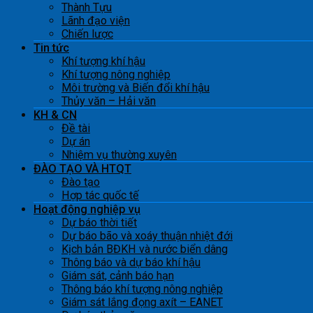
Thành Tựu
Lãnh đạo viện
Chiến lược
Tin tức
Khí tượng khí hậu
Khí tượng nông nghiệp
Môi trường và Biến đổi khí hậu
Thủy văn – Hải văn
KH & CN
Đề tài
Dự án
Nhiệm vụ thường xuyên
ĐÀO TẠO VÀ HTQT
Đào tạo
Hợp tác quốc tế
Hoạt động nghiệp vụ
Dự báo thời tiết
Dự báo bão và xoáy thuận nhiệt đới
Kịch bản BĐKH và nước biển dâng
Thông báo và dự báo khí hậu
Giám sát, cảnh báo hạn
Thông báo khí tượng nông nghiệp
Giám sát lắng đọng axít – EANET