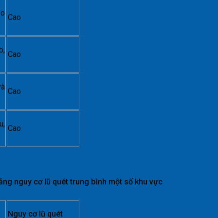
ảo
Cao
o,
Cao
và
Cao
u,
Cao
ảng nguy cơ lũ quét trung bình một số khu vực
Nguy cơ lũ quét