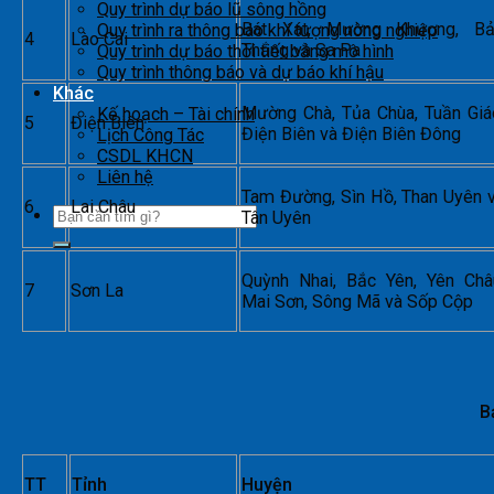
Quy trình dự báo lũ sông hồng
Bát Xát, Mường Khương, B
Quy trình ra thông báo khí tượng nông nghiệp
4
Lào Cai
Thắng và Sa Pa
Quy trình dự báo thời tiết bằng mô hình
Quy trình thông báo và dự báo khí hậu
Khác
Mường Chà, Tủa Chùa, Tuần Giá
Kế hoạch – Tài chính
5
Điện Biên
Điện Biên và Điện Biên Đông
Lịch Công Tác
CSDL KHCN
Liên hệ
Tam Đường, Sìn Hồ, Than Uyên 
6
Lai Châu
Tân Uyên
Quỳnh Nhai, Bắc Yên, Yên Châ
7
Sơn La
Mai Sơn, Sông Mã và Sốp Cộp
B
TT
Tỉnh
Huyện