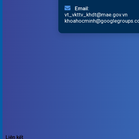
Email:
vt_vkttv_khdt@mae.gov.vn
khoahocminh@googlegroups.
Liên kết