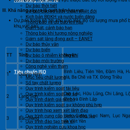
Hoạt động nghiệp vụ
Dự báo thời tiết
III. Khả năng xảy ra lũ quét trên lưu vực
Dự báo bão và xoáy thuận nhiệt đới
Kịch bản BĐKH và nước biển dâng
Dự báo trong 6h tới, khu vực Bắc Bộ có lượng mưa phổ 
Thông báo và dự báo khí hậu
khu vực sau:
Giám sát, cảnh báo hạn
Thông báo khí tượng nông nghiệp
Giám sát lắng đọng axít – EANET
Dự báo thủy văn
Dự báo biển
TT
Tỉnh
Huyện
Dự báo ô nhiễm không khí
Dự báo môi trường
Công nghệ viễn thám
Bình Liêu, Tiên Yên, Đầm Hà, H
Tiêu chuẩn ISO
1
Quảng Ninh
Hà, Ba Chẽ và TX. Đông Triều
Mục tiêu chất lượng
Sổ tay chất lượng
Quy trình kiểm soát tài liệu
Cao Lộc, Hữu Lũng, Chi Lăng, L
Quy trình kiểm soát hồ sơ
2
Lạng Sơn
Bình và Đình Lập
Quy trình đánh giá nội bộ
Quy trình kiểm soát sự không phù hợp
Quy trình họp xem xét lãnh đạo
Lạng Giang, Lục Nam, Lục Ng
Quy trình cung cấp dịch vụ đào tạo
3
Bắc Giang
và Việt Yên
Quy trình đào tạo tiến sĩ
Quy trình nghiên cứu khoa học