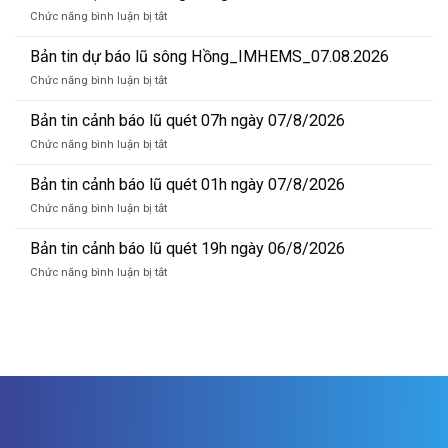
ở
Chức năng bình luận bị tắt
Bản
tin
Bản tin dự báo lũ sông Hồng_IMHEMS_07.08.2026
dự
ở
Chức năng bình luận bị tắt
báo
Bản
lũ
tin
Bản tin cảnh báo lũ quét 07h ngày 07/8/2026
sông
dự
Hồng_IMHEMS_08.08.2026
ở
Chức năng bình luận bị tắt
báo
Bản
lũ
tin
Bản tin cảnh báo lũ quét 01h ngày 07/8/2026
sông
cảnh
Hồng_IMHEMS_07.08.2026
ở
Chức năng bình luận bị tắt
báo
Bản
lũ
tin
Bản tin cảnh báo lũ quét 19h ngày 06/8/2026
quét
cảnh
07h
ở
Chức năng bình luận bị tắt
báo
ngày
Bản
lũ
07/8/2026
tin
quét
cảnh
01h
báo
ngày
lũ
07/8/2026
quét
19h
ngày
06/8/2026