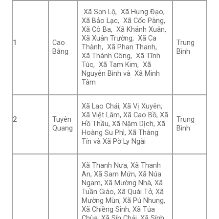
Xã Sơn Lộ, Xã Hưng Đạo,
Xã Bảo Lạc, Xã Cốc Pàng,
Xã Cô Ba, Xã Khánh Xuân,
Xã Xuân Trường, Xã Ca
1
Cao
Trung
Thành, Xã Phan Thanh,
Bằng
Bình
Xã Thành Công, Xã Tĩnh
Túc, Xã Tam Kim, Xã
Nguyên Bình và Xã Minh
Tâm
Xã Lao Chải, Xã Vị Xuyên,
Xã Việt Lâm, Xã Cao Bồ, Xã
2
Tuyên
Trung
Hồ Thầu, Xã Nậm Dịch, Xã
Quang
Bình
Hoàng Su Phì, Xã Thàng
Tín và Xã Pờ Ly Ngài
Xã Thanh Nưa, Xã Thanh
An, Xã Sam Mứn, Xã Núa
Ngam, Xã Mường Nhà, Xã
Tuần Giáo, Xã Quài Tở, Xã
Mường Mùn, Xã Pú Nhung,
Xã Chiềng Sinh, Xã Tủa
Chùa, Xã Sín Chải, Xã Sính