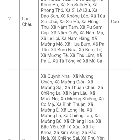
Khun Há, Xã Sin Suối Hồ, Xã
Phong Thổ, Xã Sì Lở Lầu, Xã
Dào San, Xã Khổng Lào, Xã Tủa
2
Lai
Sín Chải, Xã Sìn Hồ, Xã Hồng
Cao
Châu
Thu, Xã Nậm Tăm, Xã Pu Sam
Cáp, Xã Nậm Cuổi, Xã Nậm Mạ,
Xã Lê Lợi, Xã Nậm Hàng, Xã
Mường Mô, Xã Hua Bum, Xã Pa
Tần, Xã Bum Nưa, Xã Bum Tở,
Xã Mường Tè, Xã Thu Lũm, Xã
Pa Ủ, Xã Tà Tổng và Xã Mù Cả
Xã Quỳnh Nhai, Xã Mường
Chiên, Xã Mường Giôn, Xã
Mường Sại, Xã Thuận Châu, Xã
Chiềng La, Xã Nậm Lầu, Xã
Muổi Nọi, Xã Mường Khiêng, Xã
Co Mạ, Xã Bình Thuận, Xã
Mường É, Xã Long Hẹ, Xã
Mường La, Xã Chiềng Lao, Xã
Mường Bú, Xã Chiềng Hoa, Xã
Bắc Yên, Xã Tà Xùa, Xã Tạ
Khoa, Xã Xím Vàng, Xã Pắc
Ngà, Xã Chiềng Sại, Xã Phù Yên,