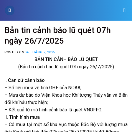
Skip
to
content
Bản tin cảnh báo lũ quét 07h
ngày 26/7/2025
POSTED ON
26 THÁNG 7, 2025
BẢN TIN CẢNH BÁO LŨ QUÉT
(Bản tin cảnh báo lũ quét 07h ngày 26/7/2025)
I. Căn cứ cảnh báo
– Số liệu mưa vệ tinh GHE của NOAA;
– Mưa dự báo do Viện Khoa học Khí tượng Thủy văn và Biến
đổi khí hậu thực hiện;
– Kết quả từ mô hình cảnh báo lũ quét VNOFFG.
II. Tình hình mưa
– Có mưa tại một số khu vực thuộc Bắc Bộ với lượng mưa
tích lũy 6 giờ tính đến 07h ngày 26/7/2025 từ 40-80mm.