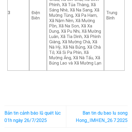
Phình, Xã Tủa Thàng, Xã
Sáng Nhè, Xã Na Sang, Xã
3
Điện
Trung
Mường Tùng, Xã Pa Ham,
Biên
Bình
Xã Nậm Nèn, Xã Mường
Pồn, Xã Na Son, Xã Xa
Dung, Xã Pu Nhi, Xã Mường
Luân, Xã Tìa Dình, Xã Phình
Giàng, Xã Mường Chà, Xã
Nà Hỳ, Xã Nà Bủng, Xã Chà
Tở, Xã Si Pa Phìn, Xã
Mường Ảng, Xã Nà Tấu, Xã
Búng Lao và Xã Mường Lạn
Bản tin cảnh báo lũ quét lúc
Ban tin du bao lu song
01h ngày 26/7/2025
Hong_IMHEN_26.7.2025