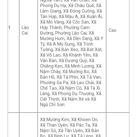
Nghĩa Tâm, Xã Văn Chấn, Xã
Phong Dụ Hạ, Xã Châu Quế, Xã
Lâm Giang, Xã Đông Cuông, Xã
Tân Hợp, Xã Mậu A, Xã Xuân Ái,
Xã Mỏ Vàng, Xã Cốc San, Xã
1
Lào
Hợp Thành, Phường Cam
Cao
Cai
Đường, Phường Lào Cai, Xã
Mường Hum, Xã Dền Sáng, Xã Y
Tý, Xã A Mú Sung, Xã Trịnh
Tường, Xã Bản Xèo, Xã Bát Xát,
Xã Võ Lao, Xã Khánh Yên, Xã
Văn Bàn, Xã Dương Quỳ, Xã
Chiềng Ken, Xã Minh Lương, Xã
Nậm Chày, Xã Mường Bo, Xã
Bản Hồ, Xã Tả Phìn, Xã Tả Van,
Phường Sa Pa, Xã Lao Chải, Xã
Chế Tạo, Xã Nậm Có, Xã Tà Xi
Láng, Xã Phong Dụ Thượng, Xã
Cát Thịnh, Xã Nậm Xé và Xã
Ngũ Chỉ Sơn
Xã Mường Kim, Xã Khoen On,
Xã Than Uyên, Xã Pắc Ta, Xã
Nậm Sỏ, Xã Tân Uyên, Xã Bản
Bo, Xã Bình Lư, Xã Tả Lèng, Xã