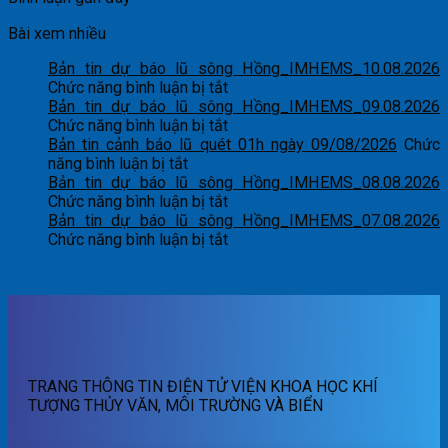
Bài xem nhiều
Bản tin dự báo lũ sông Hồng_IMHEMS_10.08.2026
ở
Chức năng bình luận bị tắt
Bản
Bản tin dự báo lũ sông Hồng_IMHEMS_09.08.2026
tin
ở
Chức năng bình luận bị tắt
dự
Bản
Bản tin cảnh báo lũ quét 01h ngày 09/08/2026
Chức
ở
báo
tin
năng bình luận bị tắt
Bản
lũ
dự
Bản tin dự báo lũ sông Hồng_IMHEMS_08.08.2026
tin
sông
báo
ở
Chức năng bình luận bị tắt
cảnh
Hồng_IMHEMS_10.08.2026
lũ
Bản
Bản tin dự báo lũ sông Hồng_IMHEMS_07.08.2026
báo
sông
tin
ở
Chức năng bình luận bị tắt
lũ
Hồng_IMHEMS_09.08.2026
dự
Bản
quét
báo
tin
01h
lũ
dự
ngày
sông
báo
09/08/2026
Hồng_IMHEMS_08.08.2026
lũ
sông
Hồng_IMHEMS_07.08.2026
TRANG THÔNG TIN ĐIỆN TỬ VIỆN KHOA HỌC KHÍ
TƯỢNG THỦY VĂN, MÔI TRƯỜNG VÀ BIỂN