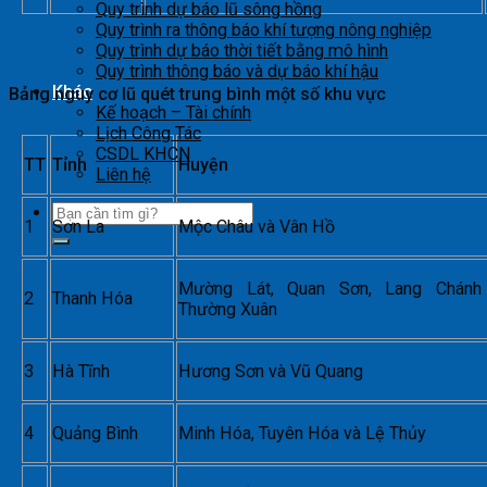
Quy trình dự báo lũ sông hồng
Quy trình ra thông báo khí tượng nông nghiệp
Quy trình dự báo thời tiết bằng mô hình
Quy trình thông báo và dự báo khí hậu
Khác
Bảng nguy cơ lũ quét trung bình một số khu vực
Kế hoạch – Tài chính
Lịch Công Tác
CSDL KHCN
TT
Tỉnh
Huyện
Liên hệ
1
Sơn La
Mộc Châu và Vân Hồ
Mường Lát, Quan Sơn, Lang Chánh
2
Thanh Hóa
Thường Xuân
3
Hà Tĩnh
Hương Sơn và Vũ Quang
4
Quảng Bình
Minh Hóa, Tuyên Hóa và Lệ Thủy