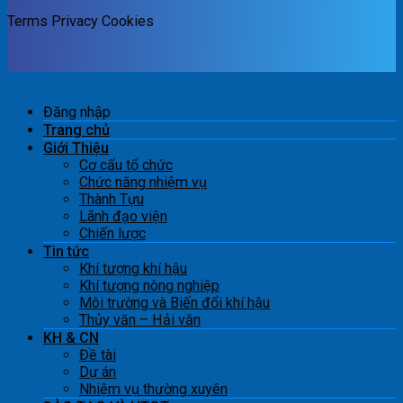
Terms
Privacy
Cookies
Đăng nhập
Trang chủ
Giới Thiệu
Cơ cấu tổ chức
Chức năng nhiệm vụ
Thành Tựu
Lãnh đạo viện
Chiến lược
Tin tức
Khí tượng khí hậu
Khí tượng nông nghiệp
Môi trường và Biến đổi khí hậu
Thủy văn – Hải văn
KH & CN
Đề tài
Dự án
Nhiệm vụ thường xuyên