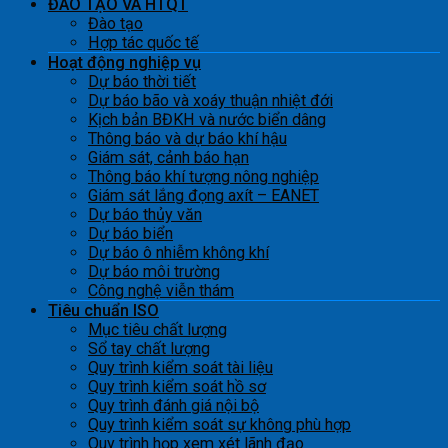
ĐÀO TẠO VÀ HTQT
Đào tạo
Hợp tác quốc tế
Hoạt động nghiệp vụ
Dự báo thời tiết
Dự báo bão và xoáy thuận nhiệt đới
Kịch bản BĐKH và nước biển dâng
Thông báo và dự báo khí hậu
Giám sát, cảnh báo hạn
Thông báo khí tượng nông nghiệp
Giám sát lắng đọng axít – EANET
Dự báo thủy văn
Dự báo biển
Dự báo ô nhiễm không khí
Dự báo môi trường
Công nghệ viễn thám
Tiêu chuẩn ISO
Mục tiêu chất lượng
Sổ tay chất lượng
Quy trình kiểm soát tài liệu
Quy trình kiểm soát hồ sơ
Quy trình đánh giá nội bộ
Quy trình kiểm soát sự không phù hợp
Quy trình họp xem xét lãnh đạo