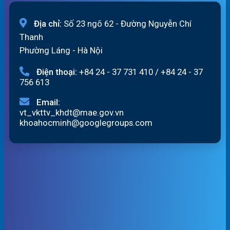
Địa chỉ:
Số 23 ngõ 62 - Đường Nguyễn Chí
Thanh
Phường Láng - Hà Nội
Điện thoại:
+84 24 - 37 731 410
/
+84 24 - 37
756 613
Email:
vt_vkttv_khdt@mae.gov.vn
khoahocminh@googlegroups.com