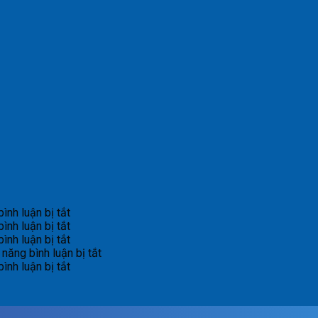
ở
ình luận bị tắt
Bản
ở
ình luận bị tắt
tin
Bản
ở
ình luận bị tắt
cảnh
tin
Bản
ở
năng bình luận bị tắt
báo
cảnh
tin
ở
Bản
ình luận bị tắt
lũ
báo
cảnh
Bản
tin
quét
lũ
báo
tin
dự
07h
quét
lũ
cảnh
báo