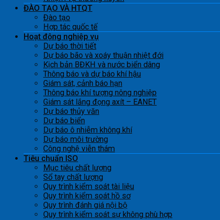
ĐÀO TẠO VÀ HTQT
Đào tạo
Hợp tác quốc tế
Hoạt động nghiệp vụ
Dự báo thời tiết
Dự báo bão và xoáy thuận nhiệt đới
Kịch bản BĐKH và nước biển dâng
Thông báo và dự báo khí hậu
Giám sát, cảnh báo hạn
Thông báo khí tượng nông nghiệp
Giám sát lắng đọng axít – EANET
Dự báo thủy văn
Dự báo biển
Dự báo ô nhiễm không khí
Dự báo môi trường
Công nghệ viễn thám
Tiêu chuẩn ISO
Mục tiêu chất lượng
Sổ tay chất lượng
Quy trình kiểm soát tài liệu
Quy trình kiểm soát hồ sơ
Quy trình đánh giá nội bộ
Quy trình kiểm soát sự không phù hợp