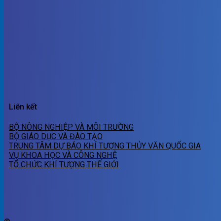
Liên kết
BỘ NÔNG NGHIỆP VÀ MÔI TRƯỜNG
BỘ GIÁO DỤC VÀ ĐÀO TẠO
TRUNG TÂM DỰ BÁO KHÍ TƯỢNG THỦY VĂN QUỐC GIA
VỤ KHOA HỌC VÀ CÔNG NGHỆ
TỔ CHỨC KHÍ TƯỢNG THẾ GIỚI