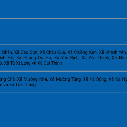
 Nhân, Xã Cao Sơn, Xã Châu Quế, Xã Chiềng Ken, Xã Khánh Yên
ình Hồ, Xã Phong Dụ Hạ, Xã Yên Bình, Xã Yên Thành, Xã N
 Xã Tà Xi Láng và Xã Cát Thịnh
ng Chà, Xã Mường Nhé, Xã Mường Tùng, Xã Nà Bủng, Xã Nà Hỳ,
ải và Xã Tủa Thàng