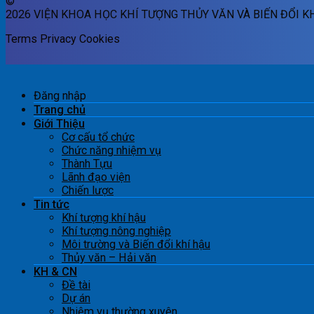
©
2026 VIỆN KHOA HỌC KHÍ TƯỢNG THỦY VĂN VÀ BIẾN ĐỔI K
Terms
Privacy
Cookies
Đăng nhập
Trang chủ
Giới Thiệu
Cơ cấu tổ chức
Chức năng nhiệm vụ
Thành Tựu
Lãnh đạo viện
Chiến lược
Tin tức
Khí tượng khí hậu
Khí tượng nông nghiệp
Môi trường và Biến đổi khí hậu
Thủy văn – Hải văn
KH & CN
Đề tài
Dự án
Nhiệm vụ thường xuyên