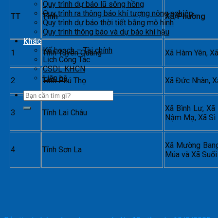
Quy trình dự báo lũ sông hồng
Quy trình ra thông báo khí tượng nông nghiệp
TT
Tỉnh
Xã/Phường
Quy trình dự báo thời tiết bằng mô hình
Quy trình thông báo và dự báo khí hậu
Khác
Kế hoạch – Tài chính
1
Tỉnh Tuyên Quang
Xã Hàm Yên, Xã
Lịch Công Tác
CSDL KHCN
Liên hệ
2
Tỉnh Phú Thọ
Xã Đức Nhàn, X
Xã Bình Lư, Xã
3
Tỉnh Lai Châu
Nậm Mạ, Xã Sì L
Xã Mường Bang,
4
Tỉnh Sơn La
Múa và Xã Suối