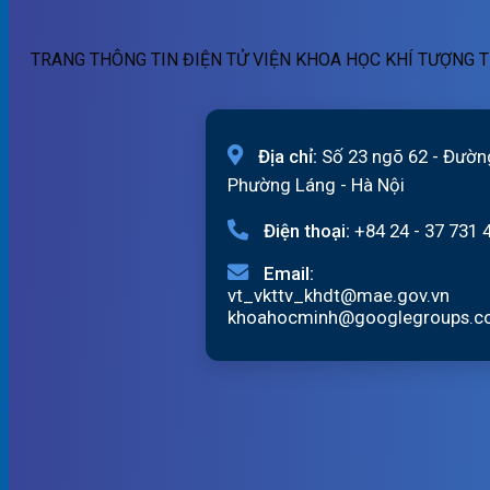
TRANG THÔNG TIN ĐIỆN TỬ VIỆN KHOA HỌC KHÍ TƯỢNG T
Địa chỉ:
Số 23 ngõ 62 - Đườn
Phường Láng - Hà Nội
Điện thoại:
+84 24 - 37 731 
Email:
vt_vkttv_khdt@mae.gov.vn
khoahocminh@googlegroups.