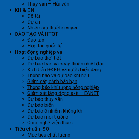
Thủy văn – Hải văn
KH & CN
Đề tài
Dự án
Nhiệm vụ thường xuyên
ĐÀO TẠO VÀ HTQT
Đào tạo
Hợp tác quốc tế
Hoạt động nghiệp vụ
Dự báo thời tiết
Dự báo bão và xoáy thuận nhiệt đới
Kịch bản BĐKH và nước biển dâng
Thông báo và dự báo khí hậu
Giám sát, cảnh báo hạn
Thông báo khí tượng nông nghiệp
Giám sát lắng đọng axít – EANET
Dự báo thủy văn
Dự báo biển
Dự báo ô nhiễm không khí
Dự báo môi trường
Công nghệ viễn thám
Tiêu chuẩn ISO
Mục tiêu chất lượng