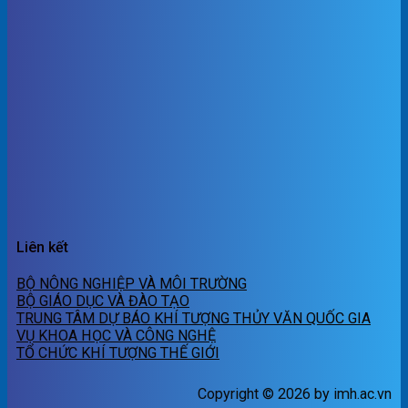
Liên kết
BỘ NÔNG NGHIỆP VÀ MÔI TRƯỜNG
BỘ GIÁO DỤC VÀ ĐÀO TẠO
TRUNG TÂM DỰ BÁO KHÍ TƯỢNG THỦY VĂN QUỐC GIA
VỤ KHOA HỌC VÀ CÔNG NGHỆ
TỔ CHỨC KHÍ TƯỢNG THẾ GIỚI
Copyright © 2026 by imh.ac.vn