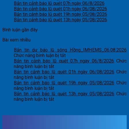
Bản tin cảnh báo lũ quét 07h ngày 06/8/2026
Bản tin cảnh báo lũ quét 01h ngày 06/08/2026
Bản tin cảnh báo lũ quét 19h ngày 05/08/2026
Bản tin cảnh báo lũ quét 13h ngày 05/08/2026
Bình luận gần đây
Bài xem nhiều
Bản tin dự báo lũ sông Hồng_IMHEMS_06.08.2026
ở
Chức năng bình luận bị tắt
Bản
Bản tin cảnh báo lũ quét 07h ngày 06/8/2026
Chức
ở
tin
năng bình luận bị tắt
Bản
dự
Bản tin cảnh báo lũ quét 01h ngày 06/08/2026
Chức
tin
ở
báo
năng bình luận bị tắt
cảnh
Bản
lũ
Bản tin cảnh báo lũ quét 19h ngày 05/08/2026
Chức
báo
tin
ở
sông
năng bình luận bị tắt
lũ
cảnh
Bản
Hồng_IMHEMS_06.08.2026
Bản tin cảnh báo lũ quét 13h ngày 05/08/2026
Chức
quét
báo
tin
ở
năng bình luận bị tắt
07h
lũ
cảnh
Bản
ngày
quét
báo
tin
06/8/2026
01h
lũ
cảnh
ngày
quét
báo
06/08/2026
19h
lũ