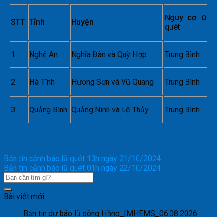
Nguy cơ lũ
STT
Tỉnh
Huyện
quét
1
Nghệ An
Nghĩa Đàn và Quỳ Hợp
Trung Bình
2
Hà Tĩnh
Hương Sơn và Vũ Quang
Trung Bình
3
Quảng Bình
Quảng Ninh và Lệ Thủy
Trung Bình
Bản tin cảnh báo lũ quét 13h ngày 21/10/2024
Bản tin cảnh báo lũ quét 01h ngày 22/10/2024
Bài viết mới
Bản tin dự báo lũ sông Hồng_IMHEMS_06.08.2026