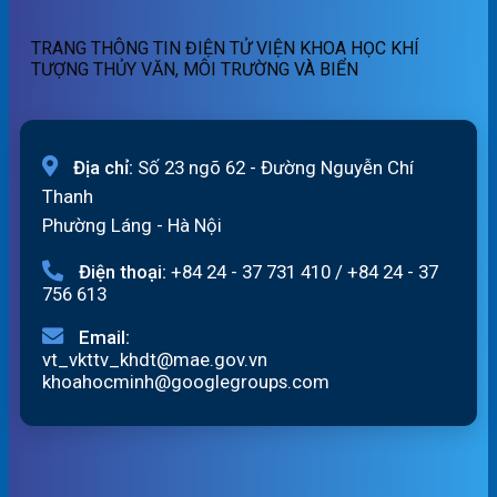
ngày
quét
05/08/2026
13h
TRANG THÔNG TIN ĐIỆN TỬ VIỆN KHOA HỌC KHÍ
ngày
TƯỢNG THỦY VĂN, MÔI TRƯỜNG VÀ BIỂN
05/08/2026
Địa chỉ:
Số 23 ngõ 62 - Đường Nguyễn Chí
Thanh
Phường Láng - Hà Nội
Điện thoại:
+84 24 - 37 731 410
/
+84 24 - 37
756 613
Email:
vt_vkttv_khdt@mae.gov.vn
khoahocminh@googlegroups.com