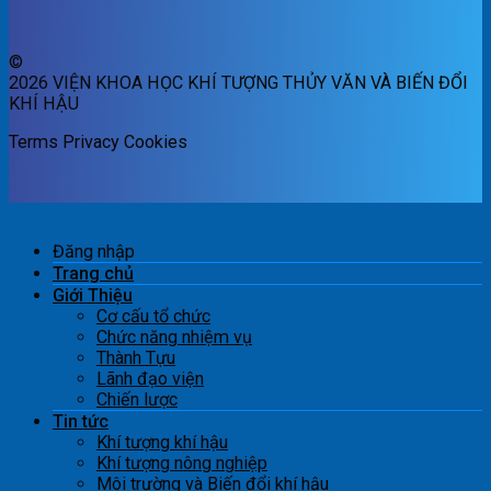
©
2026 VIỆN KHOA HỌC KHÍ TƯỢNG THỦY VĂN VÀ BIẾN ĐỔI
KHÍ HẬU
Terms
Privacy
Cookies
Đăng nhập
Trang chủ
Giới Thiệu
Cơ cấu tổ chức
Chức năng nhiệm vụ
Thành Tựu
Lãnh đạo viện
Chiến lược
Tin tức
Khí tượng khí hậu
Khí tượng nông nghiệp
Môi trường và Biến đổi khí hậu