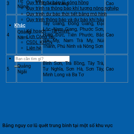
TP. Đà
Quy trình dự báo lũ sông hồng
3
Q. Hòa Vang
Cao
Nẵng
Quy trình ra thông báo khí tượng nông nghiệp
Quy trình dự báo thời tiết bằng mô hình
Quy trình thông báo và dự báo khí hậu
Tây Giang, Đông Giang, Đại
Khác
Lộc, Nam Giang, Phước Sơn,
Kế hoạch – Tài chính
Quảng
4
Hiệp Đức, Tiên Phước, Bắc
Cao
Lịch Công Tác
Nam
Trà My, Nam Trà My, Núi
CSDL KHCN
Thành, Phú Ninh và Nông Sơn
Liên hệ
Bình Sơn, Trà Bồng, Tây Trà,
Quảng
5
Tư Nghĩa, Sơn Hà, Sơn Tây,
Cao
Ngãi
Minh Long và Ba Tơ
Bảng nguy cơ lũ quét trung bình tại một số khu vực