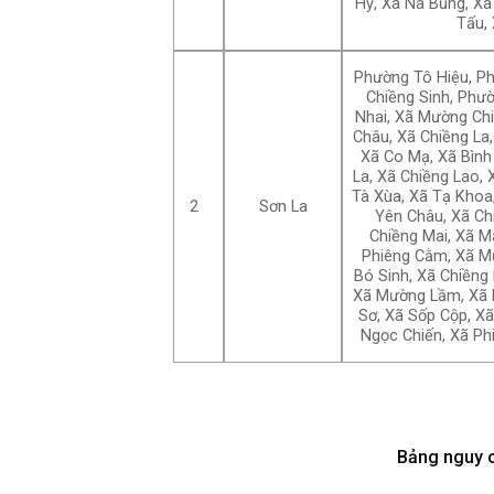
Hỳ, Xã Nà Bủng, Xã
Tấu,
Phường Tô Hiệu, Ph
Chiềng Sinh, Phư
Nhai, Xã Mường Ch
Châu, Xã Chiềng La
Xã Co Mạ, Xã Bình
La, Xã Chiềng Lao,
Tà Xùa, Xã Tạ Khoa,
2
Sơn La
Yên Châu, Xã Ch
Chiềng Mai, Xã M
Phiêng Cằm, Xã Mư
Bó Sinh, Xã Chiềng
Xã Mường Lầm, Xã N
Sơ, Xã Sốp Cộp, X
Ngọc Chiến, Xã Ph
Bảng nguy c