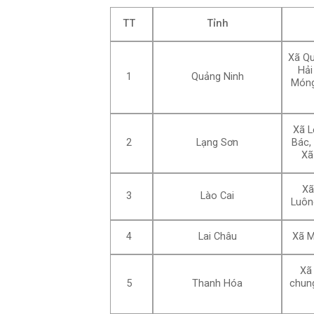
TT
Tỉnh
Xã Qu
Hải
1
Quảng Ninh
Móng
Xã L
2
Lạng Sơn
Bác,
Xã
Xã
3
Lào Cai
Luôn
4
Lai Châu
Xã M
Xã
5
Thanh Hóa
chung