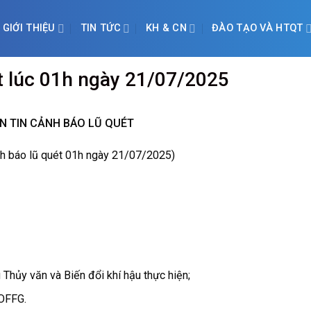
GIỚI THIỆU
TIN TỨC
KH & CN
ĐÀO TẠO VÀ HTQT
ét lúc 01h ngày 21/07/2025
N TIN CẢNH BÁO LŨ QUÉT
nh báo lũ quét 01h ngày 21/07/2025)
Thủy văn và Biến đổi khí hậu thực hiện;
NOFFG.