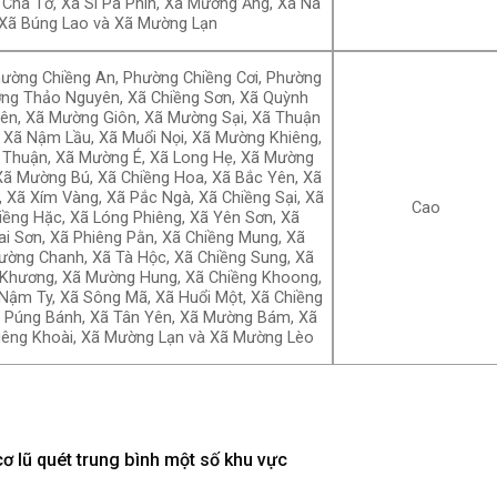
 Chà Tở, Xã Si Pa Phìn, Xã Mường Ảng, Xã Nà
 Xã Búng Lao và Xã Mường Lạn
ường Chiềng An, Phường Chiềng Cơi, Phường
ờng Thảo Nguyên, Xã Chiềng Sơn, Xã Quỳnh
iên, Xã Mường Giôn, Xã Mường Sại, Xã Thuận
, Xã Nậm Lầu, Xã Muổi Nọi, Xã Mường Khiêng,
 Thuận, Xã Mường É, Xã Long Hẹ, Xã Mường
 Xã Mường Bú, Xã Chiềng Hoa, Xã Bắc Yên, Xã
 Xã Xím Vàng, Xã Pắc Ngà, Xã Chiềng Sại, Xã
Cao
iềng Hặc, Xã Lóng Phiêng, Xã Yên Sơn, Xã
ai Sơn, Xã Phiêng Pằn, Xã Chiềng Mung, Xã
ờng Chanh, Xã Tà Hộc, Xã Chiềng Sung, Xã
 Khương, Xã Mường Hung, Xã Chiềng Khoong,
ậm Ty, Xã Sông Mã, Xã Huổi Một, Xã Chiềng
ã Púng Bánh, Xã Tân Yên, Xã Mường Bám, Xã
iêng Khoài, Xã Mường Lạn và Xã Mường Lèo
ơ lũ quét trung bình một số khu vực