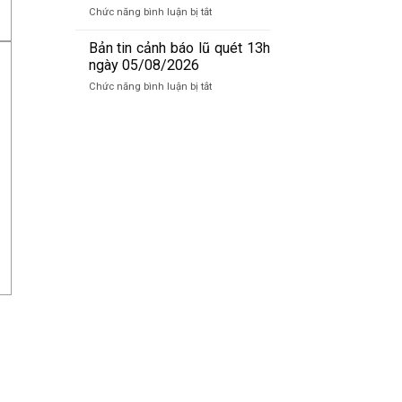
báo
06/8/2026
ở
Chức năng bình luận bị tắt
lũ
Bản
quét
tin
Bản tin cảnh báo lũ quét 13h
01h
cảnh
ngày 05/08/2026
ngày
báo
06/08/2026
ở
Chức năng bình luận bị tắt
lũ
Bản
quét
tin
19h
cảnh
ngày
báo
05/08/2026
lũ
quét
13h
ngày
05/08/2026