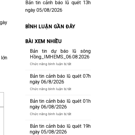
Bản tin cảnh báo lũ quét 13h
ngày 05/08/2026
ngày
BÌNH LUẬN GẦN ĐÂY
BÀI XEM NHIỀU
Bản tin dự báo lũ sông
Hồng_IMHEMS_06.08.2026
 lớn
ở
Chức năng bình luận bị tắt
Bản
tin
Bản tin cảnh báo lũ quét 07h
dự
ngày 06/8/2026
báo
ở
Chức năng bình luận bị tắt
lũ
Bản
sông
tin
Bản tin cảnh báo lũ quét 01h
Hồng_IMHEMS_06.08.2026
cảnh
ngày 06/08/2026
báo
ở
Chức năng bình luận bị tắt
lũ
Bản
quét
tin
Bản tin cảnh báo lũ quét 19h
07h
cảnh
ngày 05/08/2026
ngày