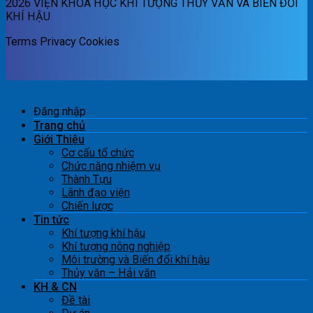
2026 VIỆN KHOA HỌC KHÍ TƯỢNG THỦY VĂN VÀ BIẾN ĐỔI
KHÍ HẬU
Terms
Privacy
Cookies
Đăng nhập
Trang chủ
Giới Thiệu
Cơ cấu tổ chức
Chức năng nhiệm vụ
Thành Tựu
Lãnh đạo viện
Chiến lược
Tin tức
Khí tượng khí hậu
Khí tượng nông nghiệp
Môi trường và Biến đổi khí hậu
Thủy văn – Hải văn
KH & CN
Đề tài