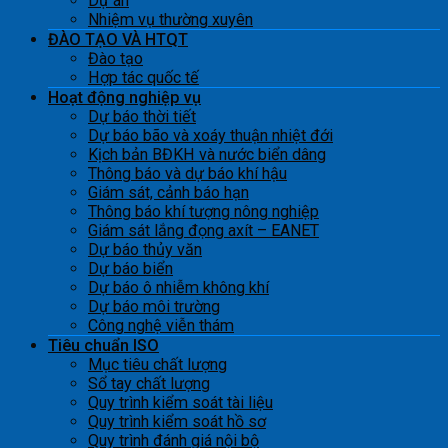
Dự án
Nhiệm vụ thường xuyên
ĐÀO TẠO VÀ HTQT
Đào tạo
Hợp tác quốc tế
Hoạt động nghiệp vụ
Dự báo thời tiết
Dự báo bão và xoáy thuận nhiệt đới
Kịch bản BĐKH và nước biển dâng
Thông báo và dự báo khí hậu
Giám sát, cảnh báo hạn
Thông báo khí tượng nông nghiệp
Giám sát lắng đọng axít – EANET
Dự báo thủy văn
Dự báo biển
Dự báo ô nhiễm không khí
Dự báo môi trường
Công nghệ viễn thám
Tiêu chuẩn ISO
Mục tiêu chất lượng
Sổ tay chất lượng
Quy trình kiểm soát tài liệu
Quy trình kiểm soát hồ sơ
Quy trình đánh giá nội bộ