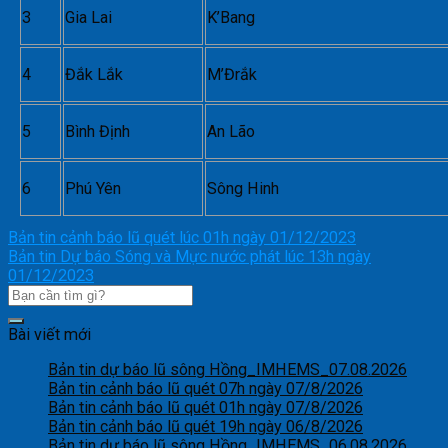
3
Gia Lai
K’Bang
4
Đắk Lắk
M’Đrắk
5
Bình Định
An Lão
6
Phú Yên
Sông Hinh
Bản tin cảnh báo lũ quét lúc 01h ngày 01/12/2023
Bản tin Dự báo Sóng và Mực nước phát lúc 13h ngày
01/12/2023
Bài viết mới
Bản tin dự báo lũ sông Hồng_IMHEMS_07.08.2026
Bản tin cảnh báo lũ quét 07h ngày 07/8/2026
Bản tin cảnh báo lũ quét 01h ngày 07/8/2026
Bản tin cảnh báo lũ quét 19h ngày 06/8/2026
Bản tin dự báo lũ sông Hồng_IMHEMS_06.08.2026