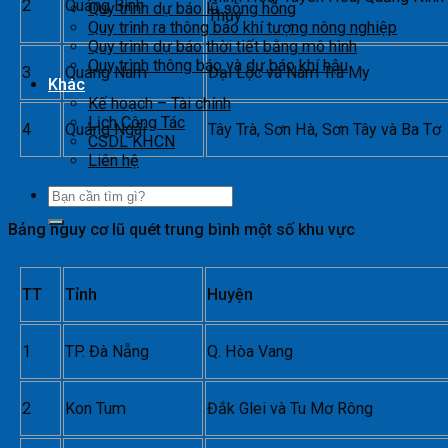
2
Quảng Bình
Quy trình dự báo lũ sông hồng
Thủy
Quy trình ra thông báo khí tượng nông nghiệp
Quy trình dự báo thời tiết bằng mô hình
Quy trình thông báo và dự báo khí hậu
3
Quảng Nam
Đại Lộc và Nam Trà My
Khác
Kế hoạch – Tài chính
Lịch Công Tác
4
Quảng Ngãi
Tây Trà, Sơn Hà, Sơn Tây và Ba Tơ
CSDL KHCN
Liên hệ
Bảng nguy cơ lũ quét trung bình một số khu vực
TT
Tỉnh
Huyện
1
TP. Đà Nẵng
Q. Hòa Vang
2
Kon Tum
Đắk Glei và Tu Mơ Rông