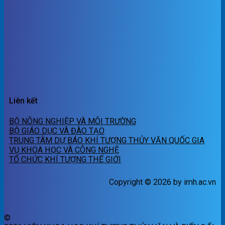
Liên kết
BỘ NÔNG NGHIỆP VÀ MÔI TRƯỜNG
BỘ GIÁO DỤC VÀ ĐÀO TẠO
TRUNG TÂM DỰ BÁO KHÍ TƯỢNG THỦY VĂN QUỐC GIA
VỤ KHOA HỌC VÀ CÔNG NGHỆ
TỔ CHỨC KHÍ TƯỢNG THẾ GIỚI
Copyright © 2026 by imh.ac.vn
©