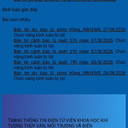
Bình luận gần đây
Bài xem nhiều
Bản tin dự báo lũ sông Hồng_IMHEMS_07.08.2026
ở
Chức năng bình luận bị tắt
Bản
Bản tin cảnh báo lũ quét 07h ngày 07/8/2026
Chức
ở
tin
năng bình luận bị tắt
Bản
dự
Bản tin cảnh báo lũ quét 01h ngày 07/8/2026
Chức
tin
ở
báo
năng bình luận bị tắt
cảnh
Bản
lũ
Bản tin cảnh báo lũ quét 19h ngày 06/8/2026
Chức
báo
tin
ở
sông
năng bình luận bị tắt
lũ
cảnh
Bản
Hồng_IMHEMS_07.08.2026
Bản tin dự báo lũ sông Hồng_IMHEMS_06.08.2026
quét
báo
tin
ở
Chức năng bình luận bị tắt
07h
lũ
cảnh
Bản
ngày
quét
báo
tin
07/8/2026
01h
lũ
dự
ngày
quét
báo
07/8/2026
19h
lũ
ngày
sông
06/8/2026
Hồng_IMHEMS_06.08.2026
TRANG THÔNG TIN ĐIỆN TỬ VIỆN KHOA HỌC KHÍ
TƯỢNG THỦY VĂN, MÔI TRƯỜNG VÀ BIỂN