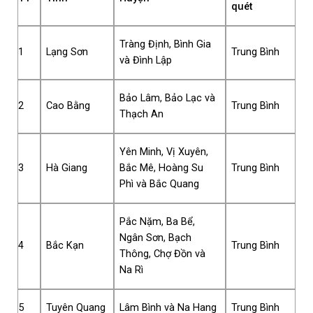
quét
Tràng Định, Bình Gia
1
Lạng Sơn
Trung Bình
và Đình Lập
Bảo Lâm, Bảo Lạc và
2
Cao Bằng
Trung Bình
Thạch An
Yên Minh, Vị Xuyên,
3
Hà Giang
Bắc Mê, Hoàng Su
Trung Bình
Phì và Bắc Quang
Pắc Nặm, Ba Bể,
Ngân Sơn, Bạch
4
Bắc Kạn
Trung Bình
Thông, Chợ Đồn và
Na Rì
5
Tuyên Quang
Lâm Bình và Na Hang
Trung Bình