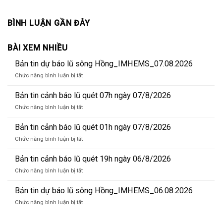
BÌNH LUẬN GẦN ĐÂY
BÀI XEM NHIỀU
Bản tin dự báo lũ sông Hồng_IMHEMS_07.08.2026
ở
Chức năng bình luận bị tắt
Bản
tin
Bản tin cảnh báo lũ quét 07h ngày 07/8/2026
dự
ở
Chức năng bình luận bị tắt
báo
Bản
lũ
tin
Bản tin cảnh báo lũ quét 01h ngày 07/8/2026
sông
cảnh
Hồng_IMHEMS_07.08.2026
ở
Chức năng bình luận bị tắt
báo
Bản
lũ
tin
Bản tin cảnh báo lũ quét 19h ngày 06/8/2026
quét
cảnh
07h
ở
Chức năng bình luận bị tắt
báo
ngày
Bản
lũ
07/8/2026
tin
Bản tin dự báo lũ sông Hồng_IMHEMS_06.08.2026
quét
cảnh
01h
ở
Chức năng bình luận bị tắt
báo
ngày
Bản
lũ
07/8/2026
tin