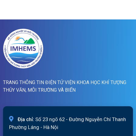
quét
dự
19h
báo
ngày
lũ
06/8/2026
sông
Hồng_IMHEMS_06.08.2026
TRANG THÔNG TIN ĐIỆN TỬ VIỆN KHOA HỌC KHÍ TƯỢNG
THỦY VĂN, MÔI TRƯỜNG VÀ BIỂN
Địa chỉ:
Số 23 ngõ 62 - Đường Nguyễn Chí Thanh
Phường Láng - Hà Nội