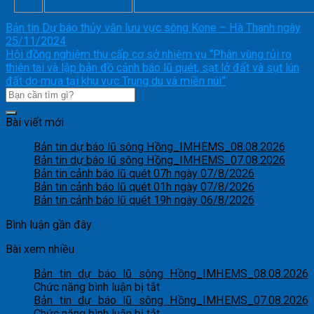
Bản tin Dự báo thủy văn lưu vực sông Kone – Hà Thanh ngày
25/11/2024
Hội đồng nghiệm thu cấp cơ sở nhiệm vụ “Phân vùng rủi ro
thiên tai và lập bản đồ cảnh báo lũ quét, sạt lở đất và sụt lún
đất do mưa tại khu vực Trung du và miền núi”
Bài viết mới
Bản tin dự báo lũ sông Hồng_IMHEMS_08.08.2026
Bản tin dự báo lũ sông Hồng_IMHEMS_07.08.2026
Bản tin cảnh báo lũ quét 07h ngày 07/8/2026
Bản tin cảnh báo lũ quét 01h ngày 07/8/2026
Bản tin cảnh báo lũ quét 19h ngày 06/8/2026
Bình luận gần đây
Bài xem nhiều
Bản tin dự báo lũ sông Hồng_IMHEMS_08.08.2026
ở
Chức năng bình luận bị tắt
Bản
Bản tin dự báo lũ sông Hồng_IMHEMS_07.08.2026
tin
ở
Chức năng bình luận bị tắt