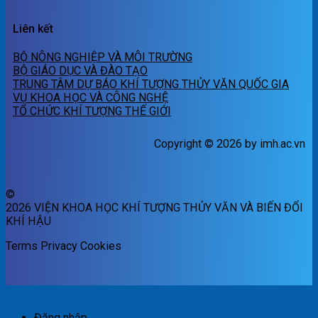
Liên kết
BỘ NÔNG NGHIỆP VÀ MÔI TRƯỜNG
BỘ GIÁO DỤC VÀ ĐÀO TẠO
TRUNG TÂM DỰ BÁO KHÍ TƯỢNG THỦY VĂN QUỐC GIA
VỤ KHOA HỌC VÀ CÔNG NGHỆ
TỔ CHỨC KHÍ TƯỢNG THẾ GIỚI
Copyright © 2026 by imh.ac.vn
©
2026 VIỆN KHOA HỌC KHÍ TƯỢNG THỦY VĂN VÀ BIẾN ĐỔI
KHÍ HẬU
Terms
Privacy
Cookies
Đăng nhập