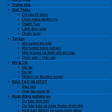
Trang chủ
Giới Thiệu
Cơ cấu tổ chức
Chức năng nhiệm vụ
Thành Tựu
Lãnh đạo viện
Chiến lược
Tin tức
Khí tượng khí hậu
Khí tượng nông nghiệp
Môi trường và Biến đổi khí hậu
Thủy văn – Hải văn
KH & CN
Đề tài
Dự án
Nhiệm vụ thường xuyên
ĐÀO TẠO VÀ HTQT
Đào tạo
Hợp tác quốc tế
Hoạt động nghiệp vụ
Dự báo thời tiết
Dự báo bão và xoáy thuận nhiệt đới
Kịch bản BĐKH và nước biển dâng