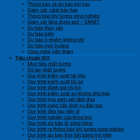
Thông báo và dự báo khí hậu
Giám sát, cảnh báo hạn
Thông báo khí tượng nông nghiệp
Giám sát lắng đọng axít – EANET
Dự báo thủy văn
Dự báo biển
Dự báo ô nhiễm không khí
Dự báo môi trường
Công nghệ viễn thám
Tiêu chuẩn ISO
Mục tiêu chất lượng
Sổ tay chất lượng
Quy trình kiểm soát tài liệu
Quy trình kiểm soát hồ sơ
Quy trình đánh giá nội bộ
Quy trình kiểm soát sự không phù hợp
Quy trình họp xem xét lãnh đạo
Quy trình cung cấp dịch vụ đào tạo
Quy trình đào tạo tiến sĩ
Quy trình nghiên cứu khoa học
Quy trình dự báo lũ sông hồng
Quy trình ra thông báo khí tượng nông nghiệp
Quy trình dự báo thời tiết bằng mô hình