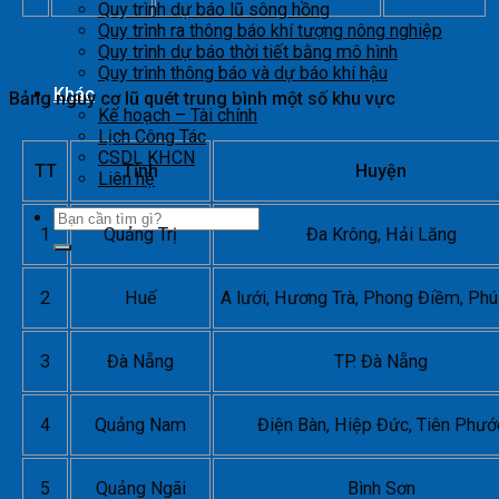
Quy trình dự báo lũ sông hồng
Quy trình ra thông báo khí tượng nông nghiệp
Quy trình dự báo thời tiết bằng mô hình
Quy trình thông báo và dự báo khí hậu
Khác
Bảng nguy cơ lũ quét trung bình một số khu vực
Kế hoạch – Tài chính
Lịch Công Tác
CSDL KHCN
TT
Tỉnh
Huyện
Liên hệ
1
Quảng Trị
Đa Krông, Hải Lăng
2
Huế
A lưới, Hương Trà, Phong Điềm, Ph
3
Đà Nẵng
TP. Đà Nẵng
4
Quảng Nam
Điện Bàn, Hiệp Đức, Tiên Phướ
5
Quảng Ngãi
Bình Sơn