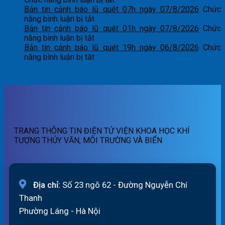
dự
Bản
Bản tin cảnh báo lũ quét 07h ngày 07/8/2026
Chức
ở
báo
tin
năng bình luận bị tắt
Bản
lũ
dự
Bản tin cảnh báo lũ quét 01h ngày 07/8/2026
Chức
tin
ở
sông
báo
năng bình luận bị tắt
cảnh
Bản
Hồng_IMHEMS_08.08.2026
lũ
Bản tin cảnh báo lũ quét 19h ngày 06/8/2026
Chức
báo
tin
ở
sông
năng bình luận bị tắt
lũ
cảnh
Bản
Hồng_IMHEMS_07.08.2026
quét
báo
tin
07h
lũ
cảnh
ngày
quét
báo
07/8/2026
01h
lũ
ngày
quét
07/8/2026
19h
TRANG THÔNG TIN ĐIỆN TỬ VIỆN KHOA HỌC KHÍ
ngày
TƯỢNG THỦY VĂN, MÔI TRƯỜNG VÀ BIỂN
06/8/2026
Địa chỉ:
Số 23 ngõ 62 - Đường Nguyễn Chí
Thanh
Phường Láng - Hà Nội