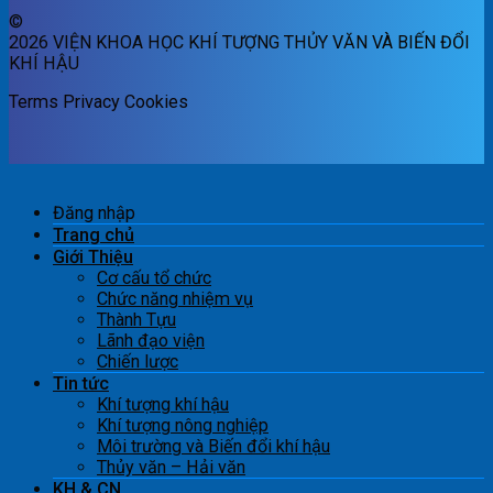
©
2026 VIỆN KHOA HỌC KHÍ TƯỢNG THỦY VĂN VÀ BIẾN ĐỔI
KHÍ HẬU
Terms
Privacy
Cookies
Đăng nhập
Trang chủ
Giới Thiệu
Cơ cấu tổ chức
Chức năng nhiệm vụ
Thành Tựu
Lãnh đạo viện
Chiến lược
Tin tức
Khí tượng khí hậu
Khí tượng nông nghiệp
Môi trường và Biến đổi khí hậu
Thủy văn – Hải văn
KH & CN