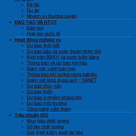
Đề tài
Dự án
Nhiệm vụ thường xuyên
ĐÀO TẠO VÀ HTQT
Đào tạo
Hợp tác quốc tế
Hoạt động nghiệp vụ
Dự báo thời tiết
Dự báo bão và xoáy thuận nhiệt đới
Kịch bản BĐKH và nước biển dâng
Thông báo và dự báo khí hậu
Giám sát, cảnh báo hạn
Thông báo khí tượng nông nghiệp
Giám sát lắng đọng axít – EANET
Dự báo thủy văn
Dự báo biển
Dự báo ô nhiễm không khí
Dự báo môi trường
Công nghệ viễn thám
Tiêu chuẩn ISO
Mục tiêu chất lượng
Sổ tay chất lượng
Quy trình kiểm soát tài liệu