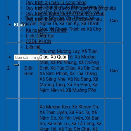
Quy trình dự báo lũ sông hồng
Xã Yên Bình, Xã Nam Cường, Xã
Quy trình ra thông báo khí tượng nông nghiệp
Quảng Bạch, Xã Yên Thịnh, Xã
Quy trình dự báo thời tiết bằng mô hình
1
Thái
Chợ Đồn, Xã Yên Phong, Xã
Quy trình thông báo và dự báo khí hậu
Cao
Nguyên
Nghĩa Tá, Xã Tân Kỳ, Xã Thanh
Khác
Mai, Xã Thanh Thịnh và Xã Chợ
Kế hoạch – Tài chính
Mới
Lịch Công Tác
CSDL KHCN
Liên hệ
Phường Mường Lay, Xã Tuần
Giáo, Xã Quài Tở, Xã Mường
Mùn, Xã Pú Nhung, Xã Chiềng
2
Điện
Sinh, Xã Tủa Chùa, Xã Sín Chải,
Cao
Biên
Xã Sính Phình, Xã Tủa Thàng,
Xã Sáng Nhè, Xã Na Sang, Xã
Mường Tùng, Xã Pa Ham, Xã
Nậm Nèn và Xã Mường Pồn
Xã Mường Kim, Xã Khoen On,
Xã Than Uyên, Xã Pắc Ta, Xã
Nậm Sỏ, Xã Tân Uyên, Xã Bản
Bo, Xã Bình Lư, Xã Tả Lèng, Xã
Khun Há, Xã Tủa Sín Chải, Xã