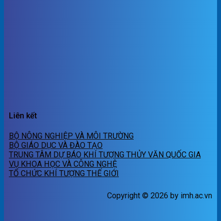
Hạ, Xã Mường Cơi, Xã Mường
Bang, Xã Tân Phong, Xã Kim
Bon, Xã Chiềng Mai, Xã Mai
Sơn, Xã Phiêng Pằn, Xã Chiềng
Mung, Xã Phiêng Cằm, Xã
Mường Chanh, Xã Tà Hộc, Xã
Chiềng Sung, Xã Bó Sinh, Xã
Chiềng Khương, Xã Mường
Hung, Xã Chiềng Khoong, Xã
Mường Lầm, Xã Nậm Ty, Xã
Sông Mã, Xã Huổi Một, Xã
Chiềng Sơ, Xã Tân Yên, Xã
Liên kết
Mường Bám, Xã Ngọc Chiến và
Xã Suối Tọ
BỘ NÔNG NGHIỆP VÀ MÔI TRƯỜNG
BỘ GIÁO DỤC VÀ ĐÀO TẠO
TRUNG TÂM DỰ BÁO KHÍ TƯỢNG THỦY VĂN QUỐC GIA
VỤ KHOA HỌC VÀ CÔNG NGHỆ
TỔ CHỨC KHÍ TƯỢNG THẾ GIỚI
Copyright © 2026 by imh.ac.vn