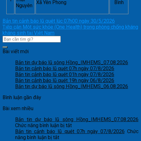
Xã Yên Phong
Bình
Nguyên
Bản tin cảnh báo lũ quét lúc 07h00 ngày 30/5/2026
Tiếp cận Một sức khỏe (One Health) trong phòng chống kháng
kháng sinh tại Việt Nam
Bài viết mới
Bản tin dự báo lũ sông Hồng_IMHEMS_07.08.2026
Bản tin cảnh báo lũ quét 07h ngày 07/8/2026
Bản tin cảnh báo lũ quét 01h ngày 07/8/2026
Bản tin cảnh báo lũ quét 19h ngày 06/8/2026
Bản tin dự báo lũ sông Hồng_IMHEMS_06.08.2026
Bình luận gần đây
Bài xem nhiều
Bản tin dự báo lũ sông Hồng_IMHEMS_07.08.2026
ở
Chức năng bình luận bị tắt
Bản
Bản tin cảnh báo lũ quét 07h ngày 07/8/2026
Chức
ở
tin
năng bình luận bị tắt