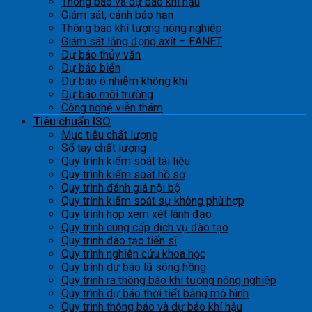
Thông báo và dự báo khí hậu
Giám sát, cảnh báo hạn
Thông báo khí tượng nông nghiệp
Giám sát lắng đọng axít – EANET
Dự báo thủy văn
Dự báo biển
Dự báo ô nhiễm không khí
Dự báo môi trường
Công nghệ viễn thám
Tiêu chuẩn ISO
Mục tiêu chất lượng
Sổ tay chất lượng
Quy trình kiểm soát tài liệu
Quy trình kiểm soát hồ sơ
Quy trình đánh giá nội bộ
Quy trình kiểm soát sự không phù hợp
Quy trình họp xem xét lãnh đạo
Quy trình cung cấp dịch vụ đào tạo
Quy trình đào tạo tiến sĩ
Quy trình nghiên cứu khoa học
Quy trình dự báo lũ sông hồng
Quy trình ra thông báo khí tượng nông nghiệp
Quy trình dự báo thời tiết bằng mô hình
Quy trình thông báo và dự báo khí hậu