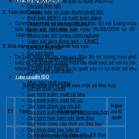
Hoạt động nghiệp vụ
Kết quả từ mô hình cảnh báo lũ quét VNOFFG.
Dự báo thời tiết
Dự báo bão và xoáy thuận nhiệt đới
2. Tình hình mưa
Kịch bản BĐKH và nước biển dâng
Có mưa tại một số khu vực thuộc Bắc Bộ với lượng mưa
Thông báo và dự báo khí hậu
tích lũy 6 giờ tính đến 13h ngày 30/05/2026 từ 30-
Giám sát, cảnh báo hạn
140mm.
Thông báo khí tượng nông nghiệp
Giám sát lắng đọng axít – EANET
3. Khả năng xảy ra lũ quét trên lưu vực
Dự báo thủy văn
Dự báo biển
Dự báo trong 6h tới, khu vực Bắc Bộ có lượng mưa phổ
Dự báo ô nhiễm không khí
biến từ 10-40mm, lượng mưa lớn nhất một số nơi từ 60-
Dự báo môi trường
90mm. Cảnh báo nguy cơ lũ quét xảy ra tại một số khu
Công nghệ viễn thám
vực sau:
Tiêu chuẩn ISO
Mục tiêu chất lượng
Bảng nguy cơ lũ quét cao một số khu vực
Sổ tay chất lượng
Quy trình kiểm soát tài liệu
Quy trình kiểm soát hồ sơ
Nguy
Quy trình đánh giá nội bộ
TT
Tỉnh
Xã/phường
cơ lũ
Quy trình kiểm soát sự không phù hợp
quét
Quy trình họp xem xét lãnh đạo
Quy trình cung cấp dịch vụ đào tạo
Quy trình đào tạo tiến sĩ
Xã Bắc Hà, Xã Bản Hồ, Xã Bản
Quy trình nghiên cứu khoa học