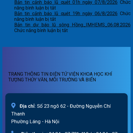
Bản
dự
Bản tin cảnh báo lũ quét 01h ngày 07/8/2026
Chức
tin
ở
báo
năng bình luận bị tắt
cảnh
Bản
lũ
Bản tin cảnh báo lũ quét 19h ngày 06/8/2026
Chức
báo
tin
ở
sông
năng bình luận bị tắt
lũ
cảnh
Bản
Hồng_IMHEMS_07.08.2026
Bản tin dự báo lũ sông Hồng_IMHEMS_06.08.2026
quét
báo
tin
ở
Chức năng bình luận bị tắt
07h
lũ
cảnh
Bản
ngày
quét
báo
tin
07/8/2026
01h
lũ
dự
ngày
quét
báo
07/8/2026
19h
lũ
ngày
sông
06/8/2026
Hồng_IMHEMS_06.08.2026
TRANG THÔNG TIN ĐIỆN TỬ VIỆN KHOA HỌC KHÍ
TƯỢNG THỦY VĂN, MÔI TRƯỜNG VÀ BIỂN
Địa chỉ:
Số 23 ngõ 62 - Đường Nguyễn Chí
Thanh
Phường Láng - Hà Nội