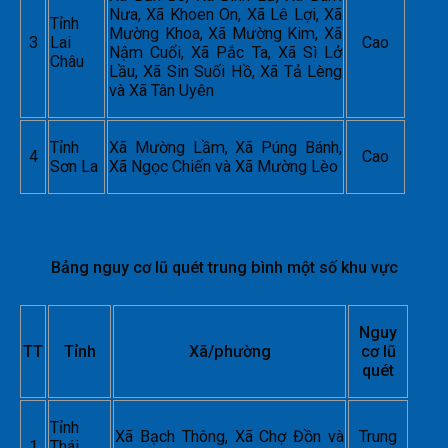
Nưa, Xã Khoen On, Xã Lê Lợi, Xã
Tỉnh
Mường Khoa, Xã Mường Kim, Xã
3
Lai
Cao
Nậm Cuổi, Xã Pắc Ta, Xã Sì Lở
Châu
Lầu, Xã Sin Suối Hồ, Xã Tả Lèng
và Xã Tân Uyên
Tỉnh
Xã Mường Lầm, Xã Púng Bánh,
4
Cao
Sơn La
Xã Ngọc Chiến và Xã Mường Lèo
Bảng nguy cơ lũ quét trung bình một số khu vực
Nguy
TT
Tỉnh
Xã/phường
cơ lũ
quét
Tỉnh
Xã Bạch Thông, Xã Chợ Đồn và
Trung
1
Thái