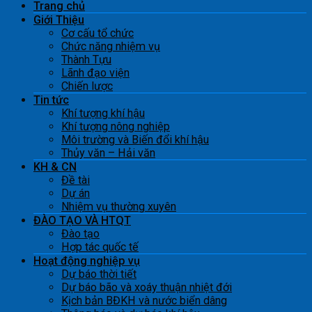
Trang chủ
Giới Thiệu
Cơ cấu tổ chức
Chức năng nhiệm vụ
Thành Tựu
Lãnh đạo viện
Chiến lược
Tin tức
Khí tượng khí hậu
Khí tượng nông nghiệp
Môi trường và Biến đổi khí hậu
Thủy văn – Hải văn
KH & CN
Đề tài
Dự án
Nhiệm vụ thường xuyên
ĐÀO TẠO VÀ HTQT
Đào tạo
Hợp tác quốc tế
Hoạt động nghiệp vụ
Dự báo thời tiết
Dự báo bão và xoáy thuận nhiệt đới
Kịch bản BĐKH và nước biển dâng