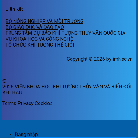
Liên kết
BỘ NÔNG NGHIỆP VÀ MÔI TRƯỜNG
BỘ GIÁO DỤC VÀ ĐÀO TẠO
TRUNG TÂM DỰ BÁO KHÍ TƯỢNG THỦY VĂN QUỐC GIA
VỤ KHOA HỌC VÀ CÔNG NGHỆ
TỔ CHỨC KHÍ TƯỢNG THẾ GIỚI
Copyright © 2026 by imh.ac.vn
©
2026 VIỆN KHOA HỌC KHÍ TƯỢNG THỦY VĂN VÀ BIẾN ĐỔI
KHÍ HẬU
Terms
Privacy
Cookies
Đăng nhập