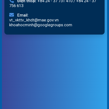
Điện thoại:
+84 24 - 37 731 410
/
+84 24 - 37
756 613
Email:
vt_vkttv_khdt@mae.gov.vn
khoahocminh@googlegroups.com