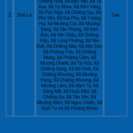
Chiềng Hoa, Xã Bắc Yên, Xã Tà
Xùa, Xã Tạ Khoa, Xã Xím Vàng,
Xã Pắc Ngà, Xã Chiềng Sại, Xã
2
Sơn La
Cao
Phù Yên, Xã Gia Phù, Xã Tường
Hạ, Xã Mường Cơi, Xã Mường
Bang, Xã Tân Phong, Xã Kim
Bon, Xã Yên Châu, Xã Chiềng
Hặc, Xã Lóng Phiêng, Xã Yên
Sơn, Xã Chiềng Mai, Xã Mai Sơn,
Xã Phiêng Pằn, Xã Chiềng
Mung, Xã Phiêng Cằm, Xã
Mường Chanh, Xã Tà Hộc, Xã
Chiềng Sung, Xã Bó Sinh, Xã
Chiềng Khương, Xã Mường
Hung, Xã Chiềng Khoong, Xã
Mường Lầm, Xã Nậm Ty, Xã
Sông Mã, Xã Huổi Một, Xã
Chiềng Sơ, Xã Tân Yên, Xã
Mường Bám, Xã Ngọc Chiến, Xã
Suối Tọ và Xã Phiêng Khoài