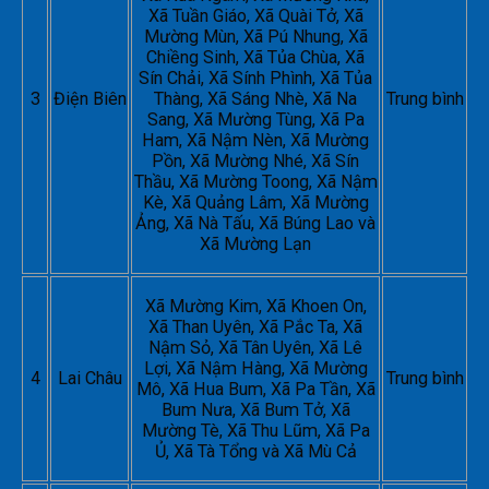
Xã Tuần Giáo, Xã Quài Tở, Xã
Mường Mùn, Xã Pú Nhung, Xã
Chiềng Sinh, Xã Tủa Chùa, Xã
Sín Chải, Xã Sính Phình, Xã Tủa
3
Điện Biên
Thàng, Xã Sáng Nhè, Xã Na
Trung bình
Sang, Xã Mường Tùng, Xã Pa
Ham, Xã Nậm Nèn, Xã Mường
Pồn, Xã Mường Nhé, Xã Sín
Thầu, Xã Mường Toong, Xã Nậm
Kè, Xã Quảng Lâm, Xã Mường
Ảng, Xã Nà Tấu, Xã Búng Lao và
Xã Mường Lạn
Xã Mường Kim, Xã Khoen On,
Xã Than Uyên, Xã Pắc Ta, Xã
Nậm Sỏ, Xã Tân Uyên, Xã Lê
Lợi, Xã Nậm Hàng, Xã Mường
4
Lai Châu
Trung bình
Mô, Xã Hua Bum, Xã Pa Tần, Xã
Bum Nưa, Xã Bum Tở, Xã
Mường Tè, Xã Thu Lũm, Xã Pa
Ủ, Xã Tà Tổng và Xã Mù Cả