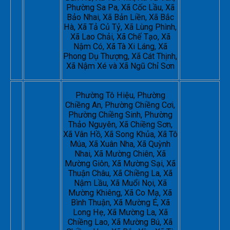
Phường Sa Pa, Xã Cốc Lầu, Xã
Bảo Nhai, Xã Bản Liền, Xã Bắc
Hà, Xã Tả Củ Tỷ, Xã Lùng Phình,
Xã Lao Chải, Xã Chế Tạo, Xã
Nậm Có, Xã Tà Xi Láng, Xã
Phong Dụ Thượng, Xã Cát Thịnh,
Xã Nậm Xé và Xã Ngũ Chỉ Sơn
Phường Tô Hiệu, Phường
Chiềng An, Phường Chiềng Cơi,
Phường Chiềng Sinh, Phường
Thảo Nguyên, Xã Chiềng Sơn,
Xã Vân Hồ, Xã Song Khủa, Xã Tô
Múa, Xã Xuân Nha, Xã Quỳnh
Nhai, Xã Mường Chiên, Xã
Mường Giôn, Xã Mường Sại, Xã
Thuận Châu, Xã Chiềng La, Xã
Nậm Lầu, Xã Muổi Nọi, Xã
Mường Khiêng, Xã Co Mạ, Xã
Bình Thuận, Xã Mường É, Xã
Long Hẹ, Xã Mường La, Xã
Chiềng Lao, Xã Mường Bú, Xã