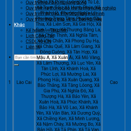
Chải, Xã Púng Luông, Xã Tú Lệ,
Quy trình dự báo lũ sông hồng
Xã Trạm Tấu, Xã Hạnh Phúc, Xã
Quy trình ra thông báo khí tượng nông nghiệp
Phình Hồ, Phường Nghĩa Lộ,
Quy trình dự báo thời tiết bằng mô hình
Phường Trung Tâm, Phường Cầu
Quy trình thông báo và dự báo khí hậu
Thia, Xã Liên Sơn, Xã Gia Hội, Xã
Khác
Sơn Lương, Xã Thượng Bằng La,
Kế hoạch – Tài chính
Xã Chấn Thịnh, Xã Nghĩa Tâm,
Lịch Công Tác
Xã Văn Chấn, Xã Phong Dụ Hạ,
CSDL KHCN
Xã Châu Quế, Xã Lâm Giang, Xã
Liên hệ
Đông Cuông, Xã Tân Hợp, Xã
Mậu A, Xã Xuân Ái, Xã Mỏ Vàng,
Xã Lâm Thượng, Xã Lục Yên, Xã
Tân Lĩnh, Xã Khánh Hoà, Xã
Phúc Lợi, Xã Mường Lai, Xã
Phong Hải, Xã Xuân Quang, Xã
1
Lào Cai
Cao
Bảo Thắng, Xã Tằng Lỏong, Xã
Gia Phú, Xã Nghĩa Đô, Xã
Thượng Hà, Xã Bảo Yên, Xã
Xuân Hoà, Xã Phúc Khánh, Xã
Bảo Hà, Xã Võ Lao, Xã Khánh
Yên, Xã Văn Bàn, Xã Dương Quỳ,
Xã Chiềng Ken, Xã Minh Lương,
Xã Nậm Chày, Xã Mường Bo, Xã
Bản Hồ, Xã Tả Phìn, Xã Tả Van,