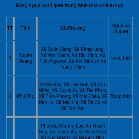
Bảng nguy cơ lũ quét trung bình một số khu vực
Nguy cơ
TT
Tỉnh
Xã/Phường
lũ quét
Xã Xuân Giang, Xã Bằng Lang,
Tuyên
Xã Yên Thành, Xã Tân Trịnh, Xã
1
Trung bình
Quang
Tiên Nguyên, Xã Xín Mần và Xã
Trung Thịnh
Xã Đà Bắc, Xã Cao Sơn, Xã Đức
Nhàn, Xã Quy Đức, Xã Tân Pheo,
2
Phú Thọ
Xã Tiền Phong, Xã Mai Châu, Xã
Trung bình
Bao La, Xã Mai Hạ, Xã Pà Cò và
Xã Tân Mai
Phường Mường Lay, Xã Thanh
Nưa, Xã Thanh An, Xã Sam Mứn,
Xã Núa Ngam, Xã Mường Nhà,