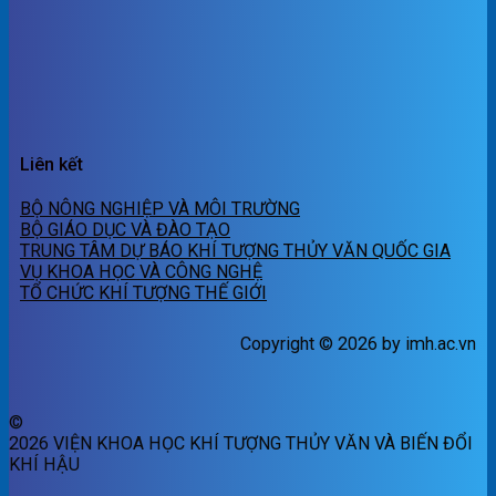
Liên kết
BỘ NÔNG NGHIỆP VÀ MÔI TRƯỜNG
BỘ GIÁO DỤC VÀ ĐÀO TẠO
TRUNG TÂM DỰ BÁO KHÍ TƯỢNG THỦY VĂN QUỐC GIA
VỤ KHOA HỌC VÀ CÔNG NGHỆ
TỔ CHỨC KHÍ TƯỢNG THẾ GIỚI
Copyright © 2026 by imh.ac.vn
©
2026 VIỆN KHOA HỌC KHÍ TƯỢNG THỦY VĂN VÀ BIẾN ĐỔI
KHÍ HẬU