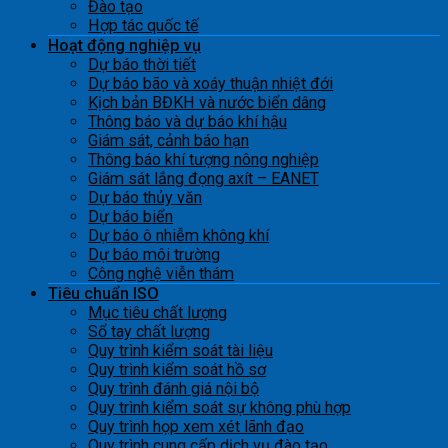
Đào tạo
Hợp tác quốc tế
Hoạt động nghiệp vụ
Dự báo thời tiết
Dự báo bão và xoáy thuận nhiệt đới
Kịch bản BĐKH và nước biển dâng
Thông báo và dự báo khí hậu
Giám sát, cảnh báo hạn
Thông báo khí tượng nông nghiệp
Giám sát lắng đọng axít – EANET
Dự báo thủy văn
Dự báo biển
Dự báo ô nhiễm không khí
Dự báo môi trường
Công nghệ viễn thám
Tiêu chuẩn ISO
Mục tiêu chất lượng
Sổ tay chất lượng
Quy trình kiểm soát tài liệu
Quy trình kiểm soát hồ sơ
Quy trình đánh giá nội bộ
Quy trình kiểm soát sự không phù hợp
Quy trình họp xem xét lãnh đạo
Quy trình cung cấp dịch vụ đào tạo