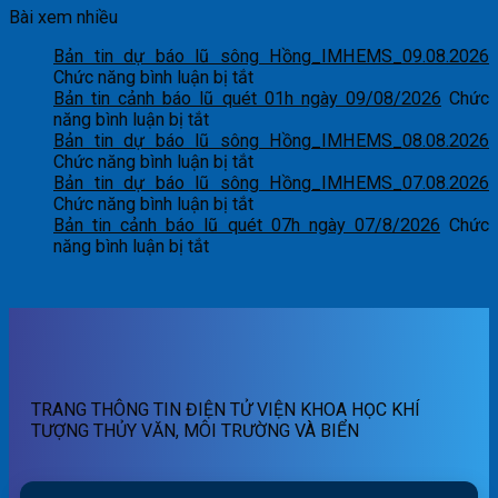
Bài xem nhiều
Bản tin dự báo lũ sông Hồng_IMHEMS_09.08.2026
ở
Chức năng bình luận bị tắt
Bản
Bản tin cảnh báo lũ quét 01h ngày 09/08/2026
Chức
ở
tin
năng bình luận bị tắt
Bản
dự
Bản tin dự báo lũ sông Hồng_IMHEMS_08.08.2026
tin
báo
ở
Chức năng bình luận bị tắt
cảnh
lũ
Bản
Bản tin dự báo lũ sông Hồng_IMHEMS_07.08.2026
báo
sông
tin
ở
Chức năng bình luận bị tắt
lũ
Hồng_IMHEMS_09.08.2026
dự
Bản
Bản tin cảnh báo lũ quét 07h ngày 07/8/2026
Chức
quét
ở
báo
tin
năng bình luận bị tắt
01h
Bản
lũ
dự
ngày
tin
sông
báo
09/08/2026
cảnh
Hồng_IMHEMS_08.08.2026
lũ
báo
sông
lũ
Hồng_IMHEMS_07.08.2026
quét
07h
TRANG THÔNG TIN ĐIỆN TỬ VIỆN KHOA HỌC KHÍ
ngày
TƯỢNG THỦY VĂN, MÔI TRƯỜNG VÀ BIỂN
07/8/2026