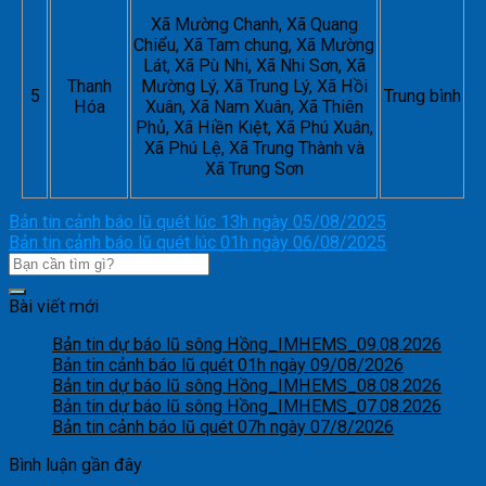
Xã Mường Chanh, Xã Quang
Chiểu, Xã Tam chung, Xã Mường
Lát, Xã Pù Nhi, Xã Nhi Sơn, Xã
Thanh
Mường Lý, Xã Trung Lý, Xã Hồi
5
Trung bình
Hóa
Xuân, Xã Nam Xuân, Xã Thiên
Phủ, Xã Hiền Kiệt, Xã Phú Xuân,
Xã Phú Lệ, Xã Trung Thành và
Xã Trung Sơn
Bản tin cảnh báo lũ quét lúc 13h ngày 05/08/2025
Bản tin cảnh báo lũ quét lúc 01h ngày 06/08/2025
Bài viết mới
Bản tin dự báo lũ sông Hồng_IMHEMS_09.08.2026
Bản tin cảnh báo lũ quét 01h ngày 09/08/2026
Bản tin dự báo lũ sông Hồng_IMHEMS_08.08.2026
Bản tin dự báo lũ sông Hồng_IMHEMS_07.08.2026
Bản tin cảnh báo lũ quét 07h ngày 07/8/2026
Bình luận gần đây