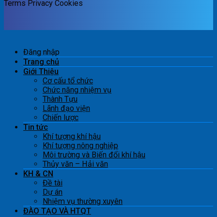
Terms
Privacy
Cookies
Đăng nhập
Trang chủ
Giới Thiệu
Cơ cấu tổ chức
Chức năng nhiệm vụ
Thành Tựu
Lãnh đạo viện
Chiến lược
Tin tức
Khí tượng khí hậu
Khí tượng nông nghiệp
Môi trường và Biến đổi khí hậu
Thủy văn – Hải văn
KH & CN
Đề tài
Dự án
Nhiệm vụ thường xuyên
ĐÀO TẠO VÀ HTQT