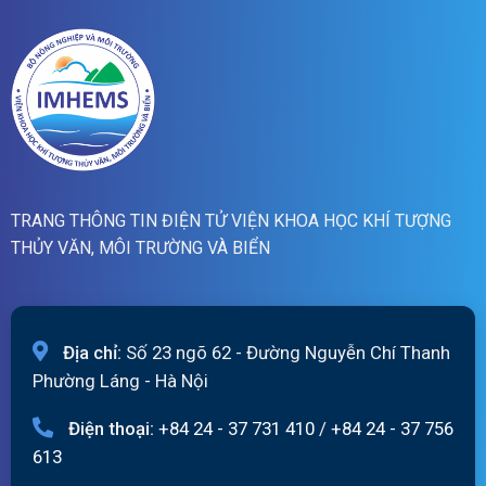
19h
ngày
06/8/2026
TRANG THÔNG TIN ĐIỆN TỬ VIỆN KHOA HỌC KHÍ TƯỢNG
THỦY VĂN, MÔI TRƯỜNG VÀ BIỂN
Địa chỉ:
Số 23 ngõ 62 - Đường Nguyễn Chí Thanh
Phường Láng - Hà Nội
Điện thoại:
+84 24 - 37 731 410
/
+84 24 - 37 756
613