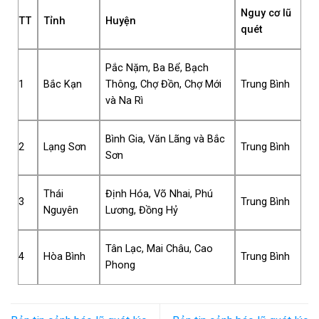
Nguy cơ lũ
TT
Tỉnh
Huyện
quét
Pắc Nặm, Ba Bể, Bạch
1
Bắc Kạn
Thông, Chợ Đồn, Chợ Mới
Trung Bình
và Na Rì
Bình Gia, Văn Lãng và Bắc
2
Lạng Sơn
Trung Bình
Sơn
Thái
Định Hóa, Võ Nhai, Phú
3
Trung Bình
Nguyên
Lương, Đồng Hỷ
Tân Lạc, Mai Châu, Cao
4
Hòa Bình
Trung Bình
Phong