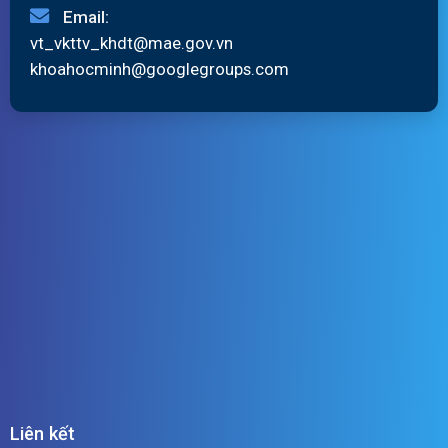
Email:
vt_vkttv_khdt@mae.gov.vn
khoahocminh@googlegroups.com
Liên kết