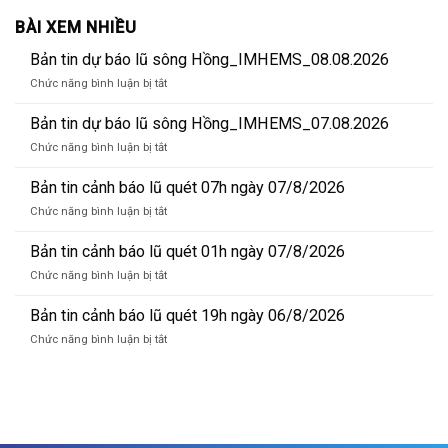
BÀI XEM NHIỀU
Bản tin dự báo lũ sông Hồng_IMHEMS_08.08.2026
ở
Chức năng bình luận bị tắt
Bản
tin
Bản tin dự báo lũ sông Hồng_IMHEMS_07.08.2026
dự
ở
Chức năng bình luận bị tắt
báo
Bản
lũ
tin
Bản tin cảnh báo lũ quét 07h ngày 07/8/2026
sông
dự
Hồng_IMHEMS_08.08.2026
ở
Chức năng bình luận bị tắt
báo
Bản
lũ
tin
Bản tin cảnh báo lũ quét 01h ngày 07/8/2026
sông
cảnh
Hồng_IMHEMS_07.08.2026
ở
Chức năng bình luận bị tắt
báo
Bản
lũ
tin
Bản tin cảnh báo lũ quét 19h ngày 06/8/2026
quét
cảnh
07h
ở
Chức năng bình luận bị tắt
báo
ngày
Bản
lũ
07/8/2026
tin
quét
cảnh
01h
báo
ngày
lũ
07/8/2026
quét