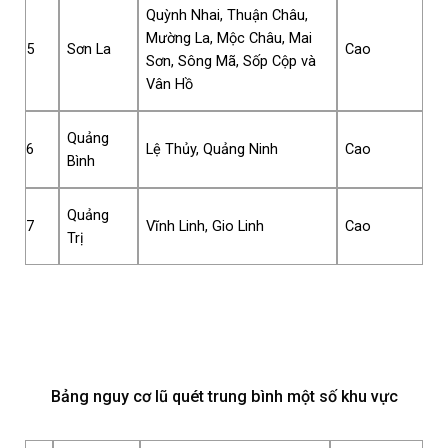
Quỳnh Nhai, Thuận Châu,
Mường La, Mộc Châu, Mai
5
Sơn La
Cao
Sơn, Sông Mã, Sốp Cộp và
Vân Hồ
Quảng
6
Lệ Thủy, Quảng Ninh
Cao
Bình
Quảng
7
Vĩnh Linh, Gio Linh
Cao
Trị
Bảng nguy cơ lũ quét trung bình một số khu vực