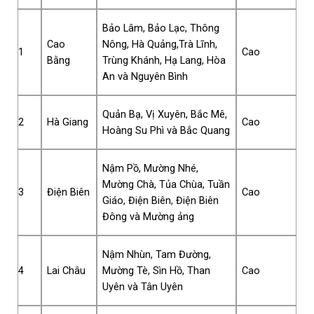
Bảo Lâm, Bảo Lạc, Thông
Cao
Nông, Hà Quảng,Trà Lĩnh,
1
Cao
Bằng
Trùng Khánh, Hạ Lang, Hòa
An và Nguyên Bình
Quản Bạ, Vị Xuyên, Bắc Mê,
2
Hà Giang
Cao
Hoàng Su Phì và Bắc Quang
Nậm Pồ, Mường Nhé,
Mường Chà, Tủa Chùa, Tuần
3
Điện Biên
Cao
Giáo, Điện Biên, Điện Biên
Đông và Mường ảng
Nậm Nhùn, Tam Đường,
4
Lai Châu
Mường Tè, Sìn Hồ, Than
Cao
Uyên và Tân Uyên