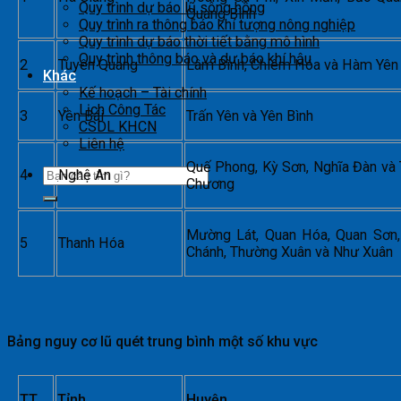
Quy trình dự báo lũ sông hồng
Quang Bình
Quy trình ra thông báo khí tượng nông nghiệp
Quy trình dự báo thời tiết bằng mô hình
Quy trình thông báo và dự báo khí hậu
2
Tuyên Quang
Lâm Bình, Chiêm Hóa và Hàm Yên
Khác
Kế hoạch – Tài chính
Lịch Công Tác
3
Yên Bái
Trấn Yên và Yên Bình
CSDL KHCN
Liên hệ
Quế Phong, Kỳ Sơn, Nghĩa Đàn và
4
Nghệ An
Chương
Mường Lát, Quan Hóa, Quan Sơn,
5
Thanh Hóa
Chánh, Thường Xuân và Như Xuân
Bảng nguy cơ lũ quét trung bình một số khu vực
TT
Tỉnh
Huyện