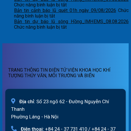
tin
ở
báo
Chức năng bình luận bị tắt
dự
Bản
sóng
Bản tin cảnh báo lũ quét 01h ngày 09/08/2026
Chức
ở
báo
tin
và
năng bình luận bị tắt
Bản
lũ
dự
mực
Bản tin dự báo lũ sông Hồng_IMHEMS_08.08.2026
tin
sông
báo
ở
nước
Chức năng bình luận bị tắt
cảnh
Hồng_IMHEMS_10.08.2026
lũ
Bản
lúc
báo
sông
tin
13
lũ
Hồng_IMHEMS_09.08.2026
dự
giờ
quét
báo
ngày
01h
lũ
10/8/2026
ngày
sông
09/08/2026
Hồng_IMHEMS_08.08.2026
TRANG THÔNG TIN ĐIỆN TỬ VIỆN KHOA HỌC KHÍ
TƯỢNG THỦY VĂN, MÔI TRƯỜNG VÀ BIỂN
Địa chỉ:
Số 23 ngõ 62 - Đường Nguyễn Chí
Thanh
Phường Láng - Hà Nội
Điện thoại:
+84 24 - 37 731 410
/
+84 24 - 37