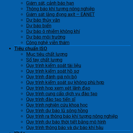
Giám sát, cảnh báo hạn
Thông báo khí tượng nông nghiệp
Giám sát lắng đọng axít – EANET
Dự báo thủy văn
Dự báo biển
Dự báo ô nhiễm không khí
Dự báo môi trường
Công nghệ viễn thám
Tiêu chuẩn ISO
Mục tiêu chất lượng
Sổ tay chất lượng
Quy trình kiểm soát tài liệu
Quy trình kiểm soát hồ sơ
Quy trình đánh giá nội bộ
Quy trình kiểm soát sự không phù hợp
Quy trình họp xem xét lãnh đạo
Quy trình cung cấp dịch vụ đào tạo
Quy trình đào tạo tiến sĩ
Quy trình nghiên cứu khoa học
Quy trình dự báo lũ sông hồng
Quy trình ra thông báo khí tượng nông nghiệp
Quy trình dự báo thời tiết bằng mô hình
Quy trình thông báo và dự báo khí hậu