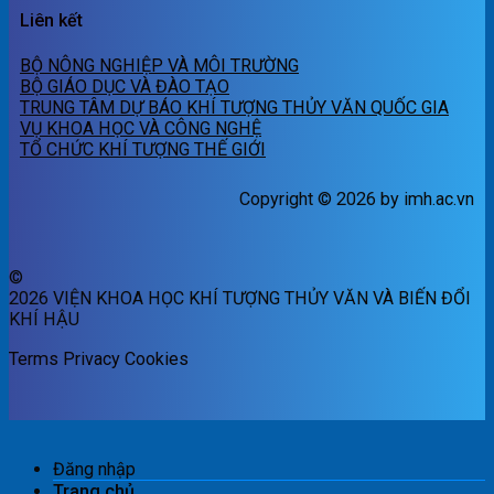
Liên kết
BỘ NÔNG NGHIỆP VÀ MÔI TRƯỜNG
BỘ GIÁO DỤC VÀ ĐÀO TẠO
TRUNG TÂM DỰ BÁO KHÍ TƯỢNG THỦY VĂN QUỐC GIA
VỤ KHOA HỌC VÀ CÔNG NGHỆ
TỔ CHỨC KHÍ TƯỢNG THẾ GIỚI
Copyright © 2026 by imh.ac.vn
©
2026 VIỆN KHOA HỌC KHÍ TƯỢNG THỦY VĂN VÀ BIẾN ĐỔI
KHÍ HẬU
Terms
Privacy
Cookies
Đăng nhập
Trang chủ