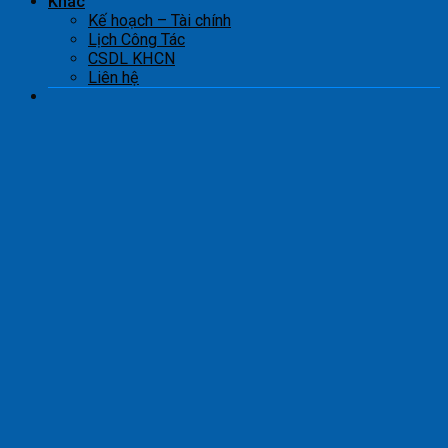
Khác
Kế hoạch – Tài chính
Lịch Công Tác
CSDL KHCN
Liên hệ