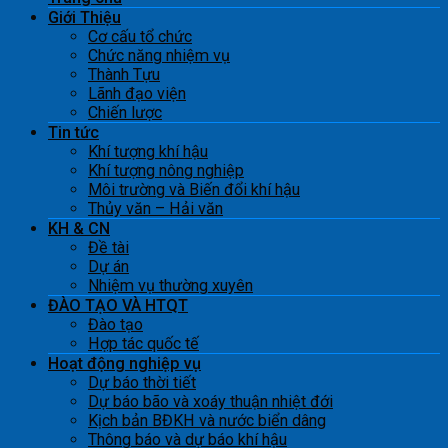
Giới Thiệu
Cơ cấu tổ chức
Chức năng nhiệm vụ
Thành Tựu
Lãnh đạo viện
Chiến lược
Tin tức
Khí tượng khí hậu
Khí tượng nông nghiệp
Môi trường và Biến đổi khí hậu
Thủy văn – Hải văn
KH & CN
Đề tài
Dự án
Nhiệm vụ thường xuyên
ĐÀO TẠO VÀ HTQT
Đào tạo
Hợp tác quốc tế
Hoạt động nghiệp vụ
Dự báo thời tiết
Dự báo bão và xoáy thuận nhiệt đới
Kịch bản BĐKH và nước biển dâng
Thông báo và dự báo khí hậu