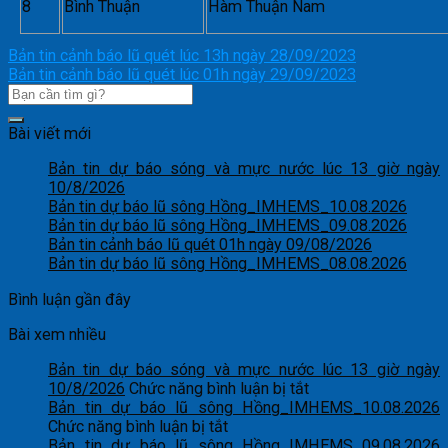
8
Bình Thuận
Hàm Thuận Nam
Bản tin cảnh báo lũ quét lúc 13h ngày 28/09/2023
Bản tin cảnh báo lũ quét lúc 01h ngày 29/09/2023
Bài viết mới
Bản tin dự báo sóng và mực nước lúc 13 giờ ngày
10/8/2026
Bản tin dự báo lũ sông Hồng_IMHEMS_10.08.2026
Bản tin dự báo lũ sông Hồng_IMHEMS_09.08.2026
Bản tin cảnh báo lũ quét 01h ngày 09/08/2026
Bản tin dự báo lũ sông Hồng_IMHEMS_08.08.2026
Bình luận gần đây
Bài xem nhiều
Bản tin dự báo sóng và mực nước lúc 13 giờ ngày
ở
10/8/2026
Chức năng bình luận bị tắt
Bản
Bản tin dự báo lũ sông Hồng_IMHEMS_10.08.2026
ở
tin
Chức năng bình luận bị tắt
Bản
dự
Bản tin dự báo lũ sông Hồng_IMHEMS_09.08.2026