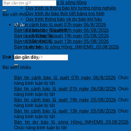
Quy trình dự báo lũ sông hồng
Quy trình ra thông báo khí tượng nông nghiệp
Quy trình dự báo thời tiết bằng mô hình
Bài viết mới
Quy trình thông báo và dự báo khí hậu
Bản tin cảnh báo lũ quét 07h ngày 06/8/2026
Khác
Bản tin cảnh báo lũ quét 01h ngày 06/08/2026
Kế hoạch – Tài chính
Bản tin cảnh báo lũ quét 19h ngày 05/08/2026
Lịch Công Tác
Bản tin cảnh báo lũ quét 13h ngày 05/08/2026
CSDL KHCN
Bản tin dự báo lũ sông Hồng_IMHEMS_05.08.2026
Liên hệ
Bình luận gần đây
Bài xem nhiều
Bản tin cảnh báo lũ quét 07h ngày 06/8/2026
Chức
ở
năng bình luận bị tắt
Bản
Bản tin cảnh báo lũ quét 01h ngày 06/08/2026
Chức
tin
ở
năng bình luận bị tắt
cảnh
Bản
Bản tin cảnh báo lũ quét 19h ngày 05/08/2026
Chức
báo
tin
ở
năng bình luận bị tắt
lũ
cảnh
Bản
Bản tin cảnh báo lũ quét 13h ngày 05/08/2026
Chức
quét
báo
tin
ở
năng bình luận bị tắt
07h
lũ
cảnh
Bản
Bản tin dự báo lũ sông Hồng_IMHEMS_05.08.2026
ngày
quét
báo
tin
ở
Chức năng bình luận bị tắt