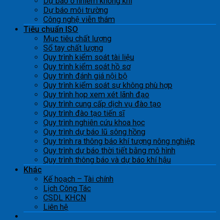
Dự báo ô nhiễm không khí
Dự báo môi trường
Công nghệ viễn thám
Tiêu chuẩn ISO
Mục tiêu chất lượng
Sổ tay chất lượng
Quy trình kiểm soát tài liệu
Quy trình kiểm soát hồ sơ
Quy trình đánh giá nội bộ
Quy trình kiểm soát sự không phù hợp
Quy trình họp xem xét lãnh đạo
Quy trình cung cấp dịch vụ đào tạo
Quy trình đào tạo tiến sĩ
Quy trình nghiên cứu khoa học
Quy trình dự báo lũ sông hồng
Quy trình ra thông báo khí tượng nông nghiệp
Quy trình dự báo thời tiết bằng mô hình
Quy trình thông báo và dự báo khí hậu
Khác
Kế hoạch – Tài chính
Lịch Công Tác
CSDL KHCN
Liên hệ