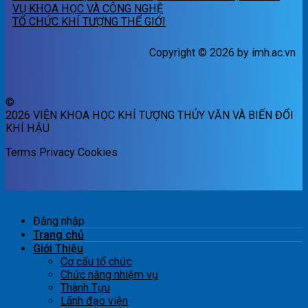
VỤ KHOA HỌC VÀ CÔNG NGHỆ
TỔ CHỨC KHÍ TƯỢNG THẾ GIỚI
Copyright © 2026 by imh.ac.vn
©
2026 VIỆN KHOA HỌC KHÍ TƯỢNG THỦY VĂN VÀ BIẾN ĐỔI
KHÍ HẬU
Terms
Privacy
Cookies
Đăng nhập
Trang chủ
Giới Thiệu
Cơ cấu tổ chức
Chức năng nhiệm vụ
Thành Tựu
Lãnh đạo viện