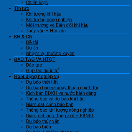
Chiến lược
Tin tức
Khí tượng khí hậu
Khí tượng nông nghiệp
Môi trường và Biến đổi khí hậu
Thủy văn – Hải văn
KH & CN
Đề tài
Dự án
Nhiệm vụ thường xuyên
ĐÀO TẠO VÀ HTQT
Đào tạo
Hợp tác quốc tế
Hoạt động nghiệp vụ
Dự báo thời tiết
Dự báo bão và xoáy thuận nhiệt đới
Kịch bản BĐKH và nước biển dâng
Thông báo và dự báo khí hậu
Giám sát, cảnh báo hạn
Thông báo khí tượng nông nghiệp
Giám sát lắng đọng axít – EANET
Dự báo thủy văn
Dự báo biển