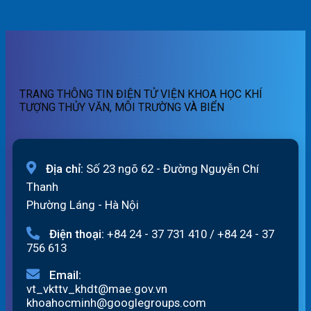
06/8/2026
01h
lũ
cảnh
Bản
ngày
quét
báo
tin
06/08/2026
19h
lũ
dự
ngày
quét
báo
05/08/2026
13h
lũ
ngày
sông
05/08/2026
Hồng_IMHEMS_05.08.2026
TRANG THÔNG TIN ĐIỆN TỬ VIỆN KHOA HỌC KHÍ
TƯỢNG THỦY VĂN, MÔI TRƯỜNG VÀ BIỂN
Địa chỉ:
Số 23 ngõ 62 - Đường Nguyễn Chí
Thanh
Phường Láng - Hà Nội
Điện thoại:
+84 24 - 37 731 410
/
+84 24 - 37
756 613
Email:
vt_vkttv_khdt@mae.gov.vn
khoahocminh@googlegroups.com