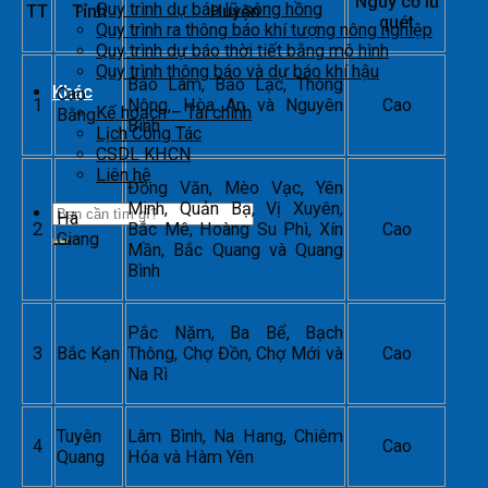
Nguy cơ lũ
Quy trình dự báo lũ sông hồng
TT
Tỉnh
Huyện
quét
Quy trình ra thông báo khí tượng nông nghiệp
Quy trình dự báo thời tiết bằng mô hình
Quy trình thông báo và dự báo khí hậu
Bảo Lâm, Bảo Lạc, Thông
Khác
Cao
1
Nông, Hòa An và Nguyên
Cao
Kế hoạch – Tài chính
Bằng
Bình
Lịch Công Tác
CSDL KHCN
Liên hệ
Đồng Văn, Mèo Vạc, Yên
Minh, Quản Bạ, Vị Xuyên,
Hà
2
Bắc Mê, Hoàng Su Phì, Xín
Cao
Giang
Mần, Bắc Quang và Quang
Bình
Pắc Nặm, Ba Bể, Bạch
3
Bắc Kạn
Thông, Chợ Đồn, Chợ Mới và
Cao
Na Rì
Tuyên
Lâm Bình, Na Hang, Chiêm
4
Cao
Quang
Hóa và Hàm Yên