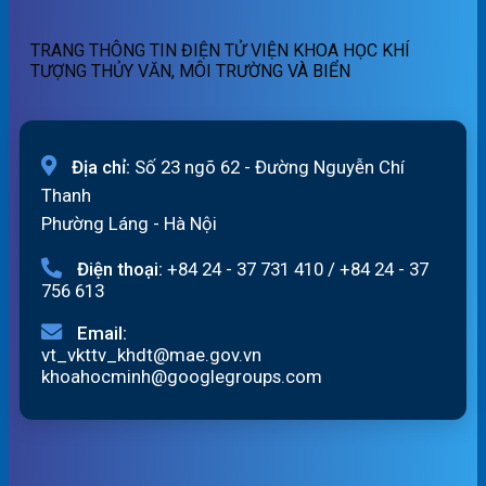
ngày
sông
06/8/2026
Hồng_IMHEMS_06.08.2026
TRANG THÔNG TIN ĐIỆN TỬ VIỆN KHOA HỌC KHÍ
TƯỢNG THỦY VĂN, MÔI TRƯỜNG VÀ BIỂN
Địa chỉ:
Số 23 ngõ 62 - Đường Nguyễn Chí
Thanh
Phường Láng - Hà Nội
Điện thoại:
+84 24 - 37 731 410
/
+84 24 - 37
756 613
Email:
vt_vkttv_khdt@mae.gov.vn
khoahocminh@googlegroups.com