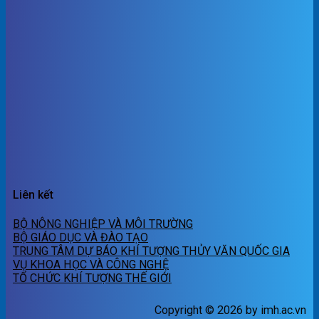
Liên kết
BỘ NÔNG NGHIỆP VÀ MÔI TRƯỜNG
BỘ GIÁO DỤC VÀ ĐÀO TẠO
TRUNG TÂM DỰ BÁO KHÍ TƯỢNG THỦY VĂN QUỐC GIA
VỤ KHOA HỌC VÀ CÔNG NGHỆ
TỔ CHỨC KHÍ TƯỢNG THẾ GIỚI
Copyright © 2026 by imh.ac.vn