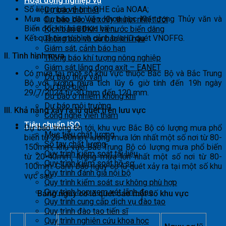
Hoạt động nghiệp vụ
Số liệu mưa vệ tinh GHE của NOAA;
Dự báo thời tiết
Mưa dự báo do Viện Khoa học Khí tượng Thủy văn và
Dự báo bão và xoáy thuận nhiệt đới
Biến đổi khí hậu thực hiện;
Kịch bản BĐKH và nước biển dâng
Kết quả từ mô hình cảnh báo lũ quét VNOFFG.
Thông báo và dự báo khí hậu
Giám sát, cảnh báo hạn
II. Tình hình mưa
Thông báo khí tượng nông nghiệp
Giám sát lắng đọng axít – EANET
Có mưa tại một số khu vực thuộc Bắc Bộ và Bắc Trung
Dự báo thủy văn
Bộ với lượng mưa tích lũy 6 giờ tính đến 19h ngày
Dự báo biển
29/7/2024 từ 30 mm đến 120 mm.
Dự báo ô nhiễm không khí
Dự báo môi trường
III. Khả năng xảy ra lũ quét trên lưu vực
Công nghệ viễn thám
Tiêu chuẩn ISO
Dự báo trong 6h tới, khu vực Bắc Bộ có lượng mưa phổ
Mục tiêu chất lượng
biến từ 20-60mm, lượng mưa lớn nhất một số nơi từ 80-
Sổ tay chất lượng
150mm; khu vực Bắc Trung Bộ có lượng mưa phổ biến
Quy trình kiểm soát tài liệu
từ 20-40mm, lượng mưa lớn nhất một số nơi từ 80-
Quy trình kiểm soát hồ sơ
100mm. Cảnh báo nguy cơ lũ quét xảy ra tại một số khu
Quy trình đánh giá nội bộ
vực sau:
Quy trình kiểm soát sự không phù hợp
Quy trình họp xem xét lãnh đạo
Bảng nguy cơ lũ quét cao một số khu vực
Quy trình cung cấp dịch vụ đào tạo
Quy trình đào tạo tiến sĩ
Quy trình nghiên cứu khoa học