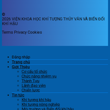
©
2026 VIỆN KHOA HỌC KHÍ TƯỢNG THỦY VĂN VÀ BIẾN ĐỔI
KHÍ HẬU
Terms
Privacy
Cookies
Đăng nhập
Trang chủ
Giới Thiệu
Cơ cấu tổ chức
Chức năng nhiệm vụ
Thành Tựu
Lãnh đạo viện
Chiến lược
Tin tức
Khí tượng khí hậu
Khí tượng nông nghiệp
Môi trường và Biến đổi khí hậu