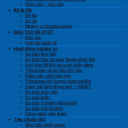
Thủy văn – Hải văn
KH & CN
Đề tài
Dự án
Nhiệm vụ thường xuyên
ĐÀO TẠO VÀ HTQT
Đào tạo
Hợp tác quốc tế
Hoạt động nghiệp vụ
Dự báo thời tiết
Dự báo bão và xoáy thuận nhiệt đới
Kịch bản BĐKH và nước biển dâng
Thông báo và dự báo khí hậu
Giám sát, cảnh báo hạn
Thông báo khí tượng nông nghiệp
Giám sát lắng đọng axít – EANET
Dự báo thủy văn
Dự báo biển
Dự báo ô nhiễm không khí
Dự báo môi trường
Công nghệ viễn thám
Tiêu chuẩn ISO
Mục tiêu chất lượng