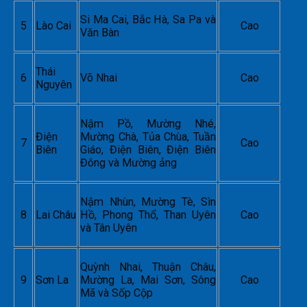
Si Ma Cai, Bắc Hà, Sa Pa và
5
Lào Cai
Cao
Văn Bàn
Thái
6
Võ Nhai
Cao
Nguyên
Nậm Pồ, Mường Nhé,
Điện
Mường Chà, Tủa Chùa, Tuần
7
Cao
Biên
Giáo, Điện Biên, Điện Biên
Đông và Mường ảng
Nậm Nhùn, Mường Tè, Sìn
8
Lai Châu
Hồ, Phong Thổ, Than Uyên
Cao
và Tân Uyên
Quỳnh Nhai, Thuận Châu,
9
Sơn La
Mường La, Mai Sơn, Sông
Cao
Mã và Sốp Cộp