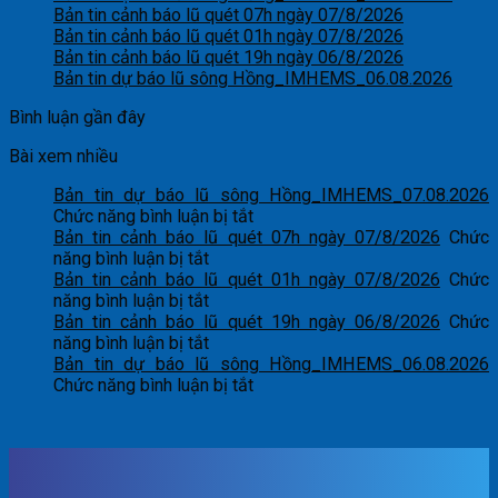
Bản tin cảnh báo lũ quét 07h ngày 07/8/2026
Bản tin cảnh báo lũ quét 01h ngày 07/8/2026
Bản tin cảnh báo lũ quét 19h ngày 06/8/2026
Bản tin dự báo lũ sông Hồng_IMHEMS_06.08.2026
Bình luận gần đây
Bài xem nhiều
Bản tin dự báo lũ sông Hồng_IMHEMS_07.08.2026
ở
Chức năng bình luận bị tắt
Bản
Bản tin cảnh báo lũ quét 07h ngày 07/8/2026
Chức
ở
tin
năng bình luận bị tắt
Bản
dự
Bản tin cảnh báo lũ quét 01h ngày 07/8/2026
Chức
tin
ở
báo
năng bình luận bị tắt
cảnh
Bản
lũ
Bản tin cảnh báo lũ quét 19h ngày 06/8/2026
Chức
báo
tin
ở
sông
năng bình luận bị tắt
lũ
cảnh
Bản
Hồng_IMHEMS_07.08.2026
Bản tin dự báo lũ sông Hồng_IMHEMS_06.08.2026
quét
báo
tin
ở
Chức năng bình luận bị tắt
07h
lũ
cảnh
Bản
ngày
quét
báo
tin
07/8/2026
01h
lũ
dự
ngày
quét
báo
07/8/2026
19h
lũ