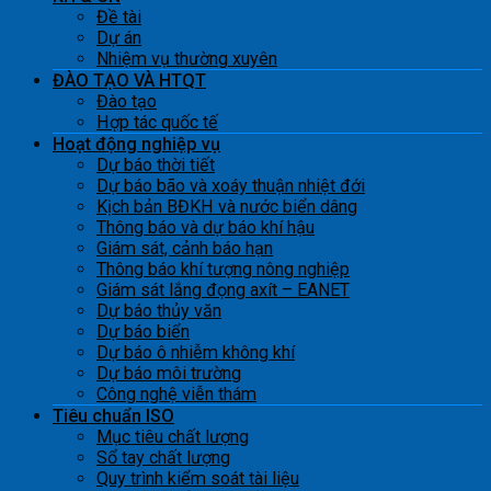
Đề tài
Dự án
Nhiệm vụ thường xuyên
ĐÀO TẠO VÀ HTQT
Đào tạo
Hợp tác quốc tế
Hoạt động nghiệp vụ
Dự báo thời tiết
Dự báo bão và xoáy thuận nhiệt đới
Kịch bản BĐKH và nước biển dâng
Thông báo và dự báo khí hậu
Giám sát, cảnh báo hạn
Thông báo khí tượng nông nghiệp
Giám sát lắng đọng axít – EANET
Dự báo thủy văn
Dự báo biển
Dự báo ô nhiễm không khí
Dự báo môi trường
Công nghệ viễn thám
Tiêu chuẩn ISO
Mục tiêu chất lượng
Sổ tay chất lượng
Quy trình kiểm soát tài liệu