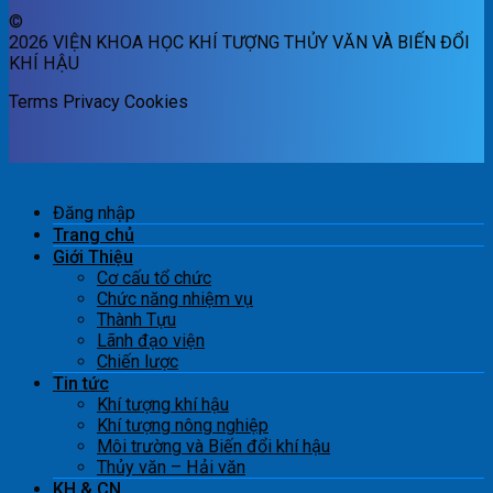
©
2026 VIỆN KHOA HỌC KHÍ TƯỢNG THỦY VĂN VÀ BIẾN ĐỔI
KHÍ HẬU
Terms
Privacy
Cookies
Đăng nhập
Trang chủ
Giới Thiệu
Cơ cấu tổ chức
Chức năng nhiệm vụ
Thành Tựu
Lãnh đạo viện
Chiến lược
Tin tức
Khí tượng khí hậu
Khí tượng nông nghiệp
Môi trường và Biến đổi khí hậu
Thủy văn – Hải văn
KH & CN