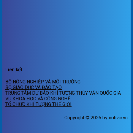
Liên kết
BỘ NÔNG NGHIỆP VÀ MÔI TRƯỜNG
BỘ GIÁO DỤC VÀ ĐÀO TẠO
TRUNG TÂM DỰ BÁO KHÍ TƯỢNG THỦY VĂN QUỐC GIA
VỤ KHOA HỌC VÀ CÔNG NGHỆ
TỔ CHỨC KHÍ TƯỢNG THẾ GIỚI
Copyright © 2026 by imh.ac.vn