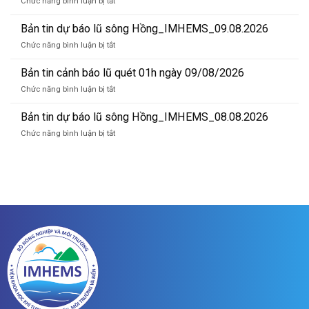
ở
Chức năng bình luận bị tắt
báo
Bản
sóng
tin
Bản tin dự báo lũ sông Hồng_IMHEMS_09.08.2026
và
dự
mực
ở
Chức năng bình luận bị tắt
báo
nước
Bản
lũ
lúc
tin
Bản tin cảnh báo lũ quét 01h ngày 09/08/2026
sông
13
dự
Hồng_IMHEMS_10.08.2026
ở
Chức năng bình luận bị tắt
giờ
báo
Bản
ngày
lũ
tin
Bản tin dự báo lũ sông Hồng_IMHEMS_08.08.2026
10/8/2026
sông
cảnh
Hồng_IMHEMS_09.08.2026
ở
Chức năng bình luận bị tắt
báo
Bản
lũ
tin
quét
dự
01h
báo
ngày
lũ
09/08/2026
sông
Hồng_IMHEMS_08.08.2026