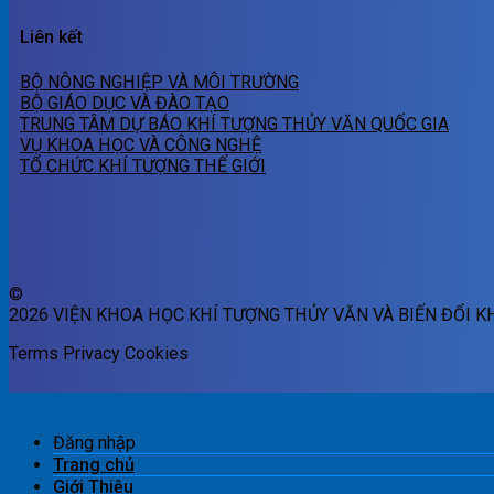
Liên kết
BỘ NÔNG NGHIỆP VÀ MÔI TRƯỜNG
BỘ GIÁO DỤC VÀ ĐÀO TẠO
TRUNG TÂM DỰ BÁO KHÍ TƯỢNG THỦY VĂN QUỐC GIA
VỤ KHOA HỌC VÀ CÔNG NGHỆ
TỔ CHỨC KHÍ TƯỢNG THẾ GIỚI
©
2026 VIỆN KHOA HỌC KHÍ TƯỢNG THỦY VĂN VÀ BIẾN ĐỔI K
Terms
Privacy
Cookies
Đăng nhập
Trang chủ
Giới Thiệu