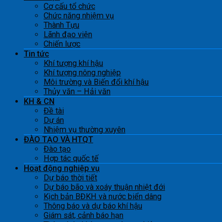
Cơ cấu tổ chức
Chức năng nhiệm vụ
Thành Tựu
Lãnh đạo viện
Chiến lược
Tin tức
Khí tượng khí hậu
Khí tượng nông nghiệp
Môi trường và Biến đổi khí hậu
Thủy văn – Hải văn
KH & CN
Đề tài
Dự án
Nhiệm vụ thường xuyên
ĐÀO TẠO VÀ HTQT
Đào tạo
Hợp tác quốc tế
Hoạt động nghiệp vụ
Dự báo thời tiết
Dự báo bão và xoáy thuận nhiệt đới
Kịch bản BĐKH và nước biển dâng
Thông báo và dự báo khí hậu
Giám sát, cảnh báo hạn