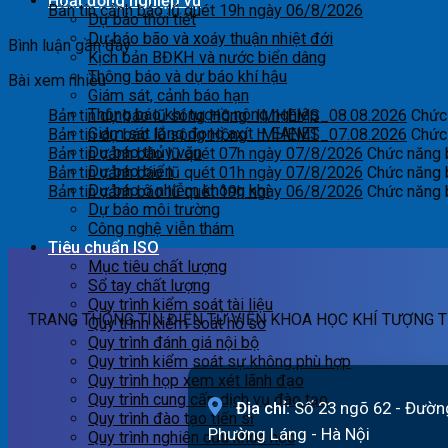
Hoạt động nghiệp vụ
Bản tin cảnh báo lũ quét 19h ngày 06/8/2026
Dự báo thời tiết
Dự báo bão và xoáy thuận nhiệt đới
Bình luận gần đây
Kịch bản BĐKH và nước biển dâng
Thông báo và dự báo khí hậu
Bài xem nhiều
Giám sát, cảnh báo hạn
Thông báo khí tượng nông nghiệp
Bản tin dự báo lũ sông Hồng_IMHEMS_08.08.2026
Chức 
Giám sát lắng đọng axít – EANET
Bản tin dự báo lũ sông Hồng_IMHEMS_07.08.2026
Chức 
Dự báo thủy văn
Bản tin cảnh báo lũ quét 07h ngày 07/8/2026
Chức năng b
Dự báo biển
Bản tin cảnh báo lũ quét 01h ngày 07/8/2026
Chức năng b
Dự báo ô nhiễm không khí
Bản tin cảnh báo lũ quét 19h ngày 06/8/2026
Chức năng b
Dự báo môi trường
Công nghệ viễn thám
Tiêu chuẩn ISO
Mục tiêu chất lượng
Sổ tay chất lượng
Quy trình kiểm soát tài liệu
TRANG THÔNG TIN ĐIỆN TỬ VIỆN KHOA HỌC KHÍ TƯỢNG T
Quy trình kiểm soát hồ sơ
Quy trình đánh giá nội bộ
Quy trình kiểm soát sự không phù hợp
Quy trình họp xem xét lãnh đạo
Quy trình cung cấp dịch vụ đào tạo
Địa chỉ:
Số 23 ngõ 62 - Đườn
Quy trình đào tạo tiến sĩ
Phường Láng - Hà Nội
Quy trình nghiên cứu khoa học