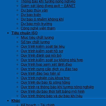
Thông báo khí tượng nông nghiệp
Giám sát lắng đọng axít – EANET
Dự báo thủy văn
Dự báo biển
Dự báo ô nhiễm không khí
Dự báo môi trường
Công nghệ viễn thám
Tiêu chuẩn ISO
Mục tiêu chất lượng
Sổ tay chất lượng
Quy trình kiểm soát tài liệu
Quy trình kiểm soát hồ sơ
Quy trình đánh giá nội bộ
Quy trình kiểm soát sự không phù hợp
Quy trình họp xem xét lãnh đạo
Quy trình cung cấp dịch vụ đào tạo
Quy trình đào tạo tiến sĩ
Quy trình nghiên cứu khoa học
Quy trình dự báo lũ sông hồng
Quy trình ra thông báo khí tượng nông nghiệp
Quy trình dự báo thời tiết bằng mô hình
Quy trình thông báo và dự báo khí hậu
Khác
Kế hoạch – Tài chính