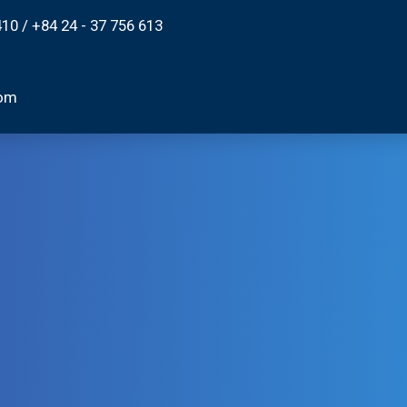
410
/
+84 24 - 37 756 613
com