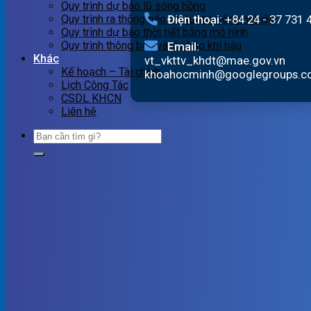
Quy trình dự báo lũ sông hồng
Điện thoại:
+84 24 - 37 731 
Quy trình ra thông báo khí tượng nông nghiệp
Quy trình dự báo thời tiết bằng mô hình
Quy trình thông báo và dự báo khí hậu
Email:
Khác
vt_vkttv_khdt@mae.gov.vn
Kế hoạch – Tài chính
khoahocminh@googlegroups.
Lịch Công Tác
CSDL KHCN
Liên hệ