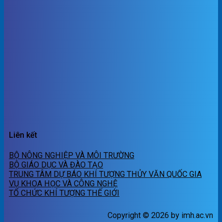
Liên kết
BỘ NÔNG NGHIỆP VÀ MÔI TRƯỜNG
BỘ GIÁO DỤC VÀ ĐÀO TẠO
TRUNG TÂM DỰ BÁO KHÍ TƯỢNG THỦY VĂN QUỐC GIA
VỤ KHOA HỌC VÀ CÔNG NGHỆ
TỔ CHỨC KHÍ TƯỢNG THẾ GIỚI
Copyright © 2026 by imh.ac.vn