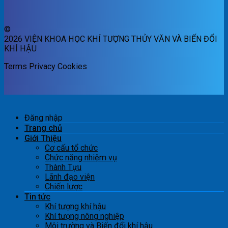
©
2026 VIỆN KHOA HỌC KHÍ TƯỢNG THỦY VĂN VÀ BIẾN ĐỔI
KHÍ HẬU
Terms
Privacy
Cookies
Đăng nhập
Trang chủ
Giới Thiệu
Cơ cấu tổ chức
Chức năng nhiệm vụ
Thành Tựu
Lãnh đạo viện
Chiến lược
Tin tức
Khí tượng khí hậu
Khí tượng nông nghiệp
Môi trường và Biến đổi khí hậu