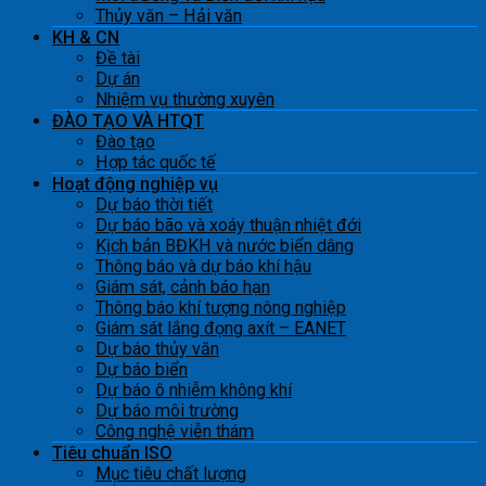
Thủy văn – Hải văn
KH & CN
Đề tài
Dự án
Nhiệm vụ thường xuyên
ĐÀO TẠO VÀ HTQT
Đào tạo
Hợp tác quốc tế
Hoạt động nghiệp vụ
Dự báo thời tiết
Dự báo bão và xoáy thuận nhiệt đới
Kịch bản BĐKH và nước biển dâng
Thông báo và dự báo khí hậu
Giám sát, cảnh báo hạn
Thông báo khí tượng nông nghiệp
Giám sát lắng đọng axít – EANET
Dự báo thủy văn
Dự báo biển
Dự báo ô nhiễm không khí
Dự báo môi trường
Công nghệ viễn thám
Tiêu chuẩn ISO
Mục tiêu chất lượng