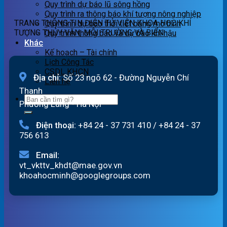
Quy trình dự báo lũ sông hồng
ngày
quét
Quy trình ra thông báo khí tượng nông nghiệp
06/08/2026
19h
TRANG THÔNG TIN ĐIỆN TỬ VIỆN KHOA HỌC KHÍ
Quy trình dự báo thời tiết bằng mô hình
ngày
TƯỢNG THỦY VĂN, MÔI TRƯỜNG VÀ BIỂN
Quy trình thông báo và dự báo khí hậu
05/08/2026
Khác
Kế hoạch – Tài chính
Lịch Công Tác
CSDL KHCN
Địa chỉ:
Số 23 ngõ 62 - Đường Nguyễn Chí
Liên hệ
Thanh
Phường Láng - Hà Nội
Điện thoại:
+84 24 - 37 731 410
/
+84 24 - 37
756 613
Email:
vt_vkttv_khdt@mae.gov.vn
khoahocminh@googlegroups.com