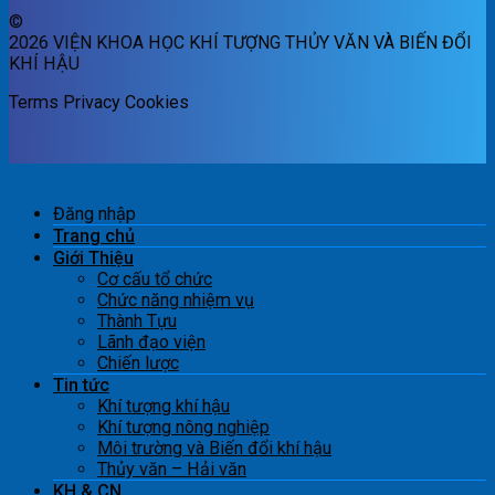
©
2026 VIỆN KHOA HỌC KHÍ TƯỢNG THỦY VĂN VÀ BIẾN ĐỔI
KHÍ HẬU
Terms
Privacy
Cookies
Đăng nhập
Trang chủ
Giới Thiệu
Cơ cấu tổ chức
Chức năng nhiệm vụ
Thành Tựu
Lãnh đạo viện
Chiến lược
Tin tức
Khí tượng khí hậu
Khí tượng nông nghiệp
Môi trường và Biến đổi khí hậu
Thủy văn – Hải văn
KH & CN