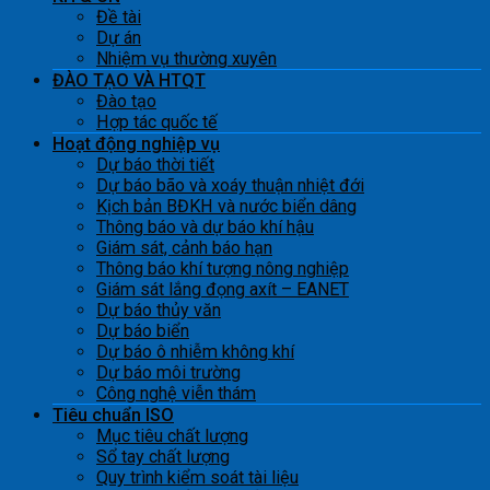
Đề tài
Dự án
Nhiệm vụ thường xuyên
ĐÀO TẠO VÀ HTQT
Đào tạo
Hợp tác quốc tế
Hoạt động nghiệp vụ
Dự báo thời tiết
Dự báo bão và xoáy thuận nhiệt đới
Kịch bản BĐKH và nước biển dâng
Thông báo và dự báo khí hậu
Giám sát, cảnh báo hạn
Thông báo khí tượng nông nghiệp
Giám sát lắng đọng axít – EANET
Dự báo thủy văn
Dự báo biển
Dự báo ô nhiễm không khí
Dự báo môi trường
Công nghệ viễn thám
Tiêu chuẩn ISO
Mục tiêu chất lượng
Sổ tay chất lượng
Quy trình kiểm soát tài liệu