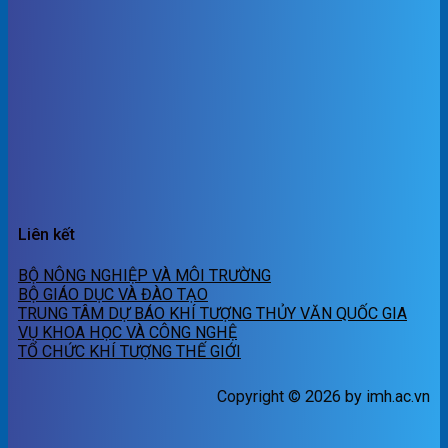
Liên kết
BỘ NÔNG NGHIỆP VÀ MÔI TRƯỜNG
BỘ GIÁO DỤC VÀ ĐÀO TẠO
TRUNG TÂM DỰ BÁO KHÍ TƯỢNG THỦY VĂN QUỐC GIA
VỤ KHOA HỌC VÀ CÔNG NGHỆ
TỔ CHỨC KHÍ TƯỢNG THẾ GIỚI
Copyright © 2026 by imh.ac.vn