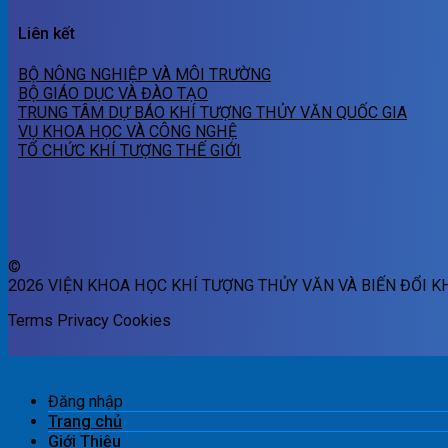
Liên kết
BỘ NÔNG NGHIỆP VÀ MÔI TRƯỜNG
BỘ GIÁO DỤC VÀ ĐÀO TẠO
TRUNG TÂM DỰ BÁO KHÍ TƯỢNG THỦY VĂN QUỐC GIA
VỤ KHOA HỌC VÀ CÔNG NGHỆ
TỔ CHỨC KHÍ TƯỢNG THẾ GIỚI
©
2026 VIỆN KHOA HỌC KHÍ TƯỢNG THỦY VĂN VÀ BIẾN ĐỔI K
Terms
Privacy
Cookies
Đăng nhập
Trang chủ
Giới Thiệu