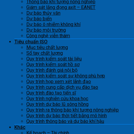
Thông báo khí tượng nông nghiệp
Giám sát lắng đọng axít – EANET
Dự báo thủy văn
Dự báo biển
Dự báo ô nhiễm không khí
Dự báo môi trường
Công nghệ viễn thám
Tiêu chuẩn ISO
Mục tiêu chất lượng
Sổ tay chất lượng
Quy trình kiểm soát tài liệu
Quy trình kiểm soát hồ sơ
Quy trình đánh giá nội bộ
Quy trình kiểm soát sự không phù hợp
Quy trình họp xem xét lãnh đạo
Quy trình cung cấp dịch vụ đào tạo
Quy trình đào tạo tiến sĩ
Quy trình nghiên cứu khoa học
Quy trình dự báo lũ sông hồng
Quy trình ra thông báo khí tượng nông nghiệp
Quy trình dự báo thời tiết bằng mô hình
Quy trình thông báo và dự báo khí hậu
Khác
Kế hoạch – Tài chính