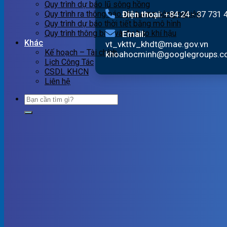
Quy trình dự báo lũ sông hồng
Điện thoại:
+84 24 - 37 731 
Quy trình ra thông báo khí tượng nông nghiệp
Quy trình dự báo thời tiết bằng mô hình
Quy trình thông báo và dự báo khí hậu
Email:
Khác
vt_vkttv_khdt@mae.gov.vn
Kế hoạch – Tài chính
khoahocminh@googlegroups.
Lịch Công Tác
CSDL KHCN
Liên hệ