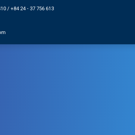
410
/
+84 24 - 37 756 613
com