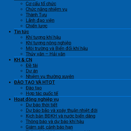
Cơ cấu tổ chức
Chức năng nhiệm vụ
Thành Tựu
Lãnh đạo viện
Chiến lược
Tin tức
Khí tượng khí hậu
Khí tượng nông nghiệp
Môi trường và Biến đổi khí hậu
Thủy văn – Hải văn
KH & CN
Đề tài
Dự án
Nhiệm vụ thường xuyên
ĐÀO TẠO VÀ HTQT
Đào tạo
Hợp tác quốc tế
Hoạt động nghiệp vụ
Dự báo thời tiết
Dự báo bão và xoáy thuận nhiệt đới
Kịch bản BĐKH và nước biển dâng
Thông báo và dự báo khí hậu
Giám sát, cảnh báo hạn