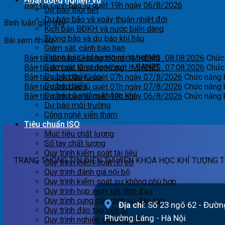
Hoạt động nghiệp vụ
Bản tin cảnh báo lũ quét 19h ngày 06/8/2026
Dự báo thời tiết
Dự báo bão và xoáy thuận nhiệt đới
Bình luận gần đây
Kịch bản BĐKH và nước biển dâng
Thông báo và dự báo khí hậu
Bài xem nhiều
Giám sát, cảnh báo hạn
Thông báo khí tượng nông nghiệp
Bản tin dự báo lũ sông Hồng_IMHEMS_08.08.2026
Chức 
Giám sát lắng đọng axít – EANET
Bản tin dự báo lũ sông Hồng_IMHEMS_07.08.2026
Chức 
Dự báo thủy văn
Bản tin cảnh báo lũ quét 07h ngày 07/8/2026
Chức năng b
Dự báo biển
Bản tin cảnh báo lũ quét 01h ngày 07/8/2026
Chức năng b
Dự báo ô nhiễm không khí
Bản tin cảnh báo lũ quét 19h ngày 06/8/2026
Chức năng b
Dự báo môi trường
Công nghệ viễn thám
Tiêu chuẩn ISO
Mục tiêu chất lượng
Sổ tay chất lượng
Quy trình kiểm soát tài liệu
TRANG THÔNG TIN ĐIỆN TỬ VIỆN KHOA HỌC KHÍ TƯỢNG T
Quy trình kiểm soát hồ sơ
Quy trình đánh giá nội bộ
Quy trình kiểm soát sự không phù hợp
Quy trình họp xem xét lãnh đạo
Quy trình cung cấp dịch vụ đào tạo
Địa chỉ:
Số 23 ngõ 62 - Đườn
Quy trình đào tạo tiến sĩ
Phường Láng - Hà Nội
Quy trình nghiên cứu khoa học