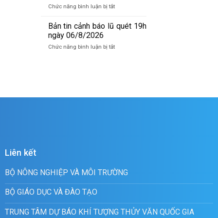
báo
ở
Chức năng bình luận bị tắt
lũ
Bản
quét
tin
Bản tin cảnh báo lũ quét 19h
07h
cảnh
ngày 06/8/2026
ngày
báo
07/8/2026
ở
Chức năng bình luận bị tắt
lũ
Bản
quét
tin
01h
cảnh
ngày
báo
07/8/2026
lũ
quét
19h
ngày
06/8/2026
Liên kết
BỘ NÔNG NGHIỆP VÀ MÔI TRƯỜNG
BỘ GIÁO DỤC VÀ ĐÀO TẠO
TRUNG TÂM DỰ BÁO KHÍ TƯỢNG THỦY VĂN QUỐC GIA