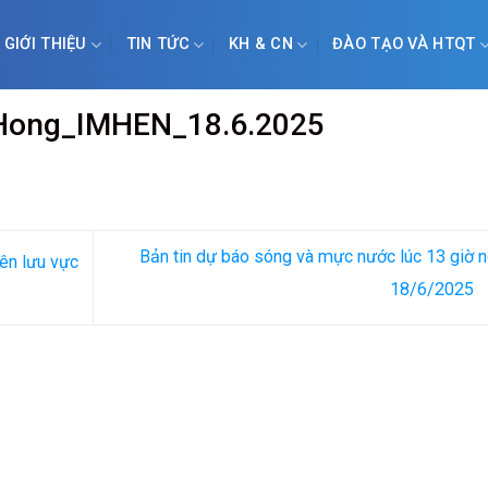
GIỚI THIỆU
TIN TỨC
KH & CN
ĐÀO TẠO VÀ HTQT
g Hong_IMHEN_18.6.2025
Bản tin dự báo sóng và mực nước lúc 13 giờ 
ên lưu vực
18/6/2025