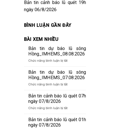
Bản tin cảnh báo lũ quét 19h
ngày 06/8/2026
BÌNH LUẬN GẦN ĐÂY
BÀI XEM NHIỀU
Bản tin dự báo lũ sông
Hồng_IMHEMS_08.08.2026
ở
Chức năng bình luận bị tắt
Bản
tin
Bản tin dự báo lũ sông
dự
Hồng_IMHEMS_07.08.2026
báo
ở
Chức năng bình luận bị tắt
lũ
Bản
sông
tin
Bản tin cảnh báo lũ quét 07h
Hồng_IMHEMS_08.08.2026
dự
ngày 07/8/2026
báo
ở
Chức năng bình luận bị tắt
lũ
Bản
sông
tin
Bản tin cảnh báo lũ quét 01h
Hồng_IMHEMS_07.08.2026
cảnh
ngày 07/8/2026