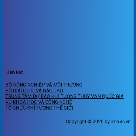
Liên kết
BỘ NÔNG NGHIỆP VÀ MÔI TRƯỜNG
BỘ GIÁO DỤC VÀ ĐÀO TẠO
TRUNG TÂM DỰ BÁO KHÍ TƯỢNG THỦY VĂN QUỐC GIA
VỤ KHOA HỌC VÀ CÔNG NGHỆ
TỔ CHỨC KHÍ TƯỢNG THẾ GIỚI
Copyright © 2026 by imh.ac.vn