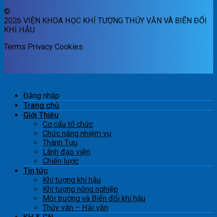
©
2026 VIỆN KHOA HỌC KHÍ TƯỢNG THỦY VĂN VÀ BIẾN ĐỔI
KHÍ HẬU
Terms
Privacy
Cookies
Đăng nhập
Trang chủ
Giới Thiệu
Cơ cấu tổ chức
Chức năng nhiệm vụ
Thành Tựu
Lãnh đạo viện
Chiến lược
Tin tức
Khí tượng khí hậu
Khí tượng nông nghiệp
Môi trường và Biến đổi khí hậu
Thủy văn – Hải văn