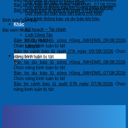
Quy trình dự báo lũ sông hồng
Bản tin dự báo lũ sông Hồng_IMHEMS_07.08.2026
Quy trình ra thông báo khí tượng nông nghiệp
Bản tin cảnh báo lũ quét 07h ngày 07/8/2026
Quy trình dự báo thời tiết bằng mô hình
Quy trình thông báo và dự báo khí hậu
Bình luận gần đây
Khác
Kế hoạch – Tài chính
Bài xem nhiều
Lịch Công Tác
Bản tin dự báo lũ sông Hồng_IMHEMS_09.08.2026
CSDL KHCN
ở
Chức năng bình luận bị tắt
Liên hệ
Bản
Bản tin cảnh báo lũ quét 01h ngày 09/08/2026
Chức
ở
tin
năng bình luận bị tắt
Bản
dự
Bản tin dự báo lũ sông Hồng_IMHEMS_08.08.2026
tin
báo
ở
Chức năng bình luận bị tắt
cảnh
lũ
Bản
Bản tin dự báo lũ sông Hồng_IMHEMS_07.08.2026
báo
sông
tin
ở
Chức năng bình luận bị tắt
lũ
Hồng_IMHEMS_09.08.2026
dự
Bản
Bản tin cảnh báo lũ quét 07h ngày 07/8/2026
Chức
quét
ở
báo
tin
năng bình luận bị tắt
01h
Bản
lũ
dự
ngày
tin
sông
báo
09/08/2026
cảnh
Hồng_IMHEMS_08.08.2026
lũ
báo
sông
lũ
Hồng_IMHEMS_07.08.2026
quét
07h