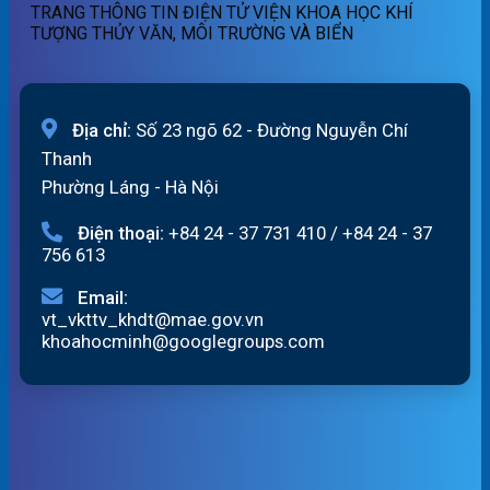
TRANG THÔNG TIN ĐIỆN TỬ VIỆN KHOA HỌC KHÍ
ngày
TƯỢNG THỦY VĂN, MÔI TRƯỜNG VÀ BIỂN
07/8/2026
Địa chỉ:
Số 23 ngõ 62 - Đường Nguyễn Chí
Thanh
Phường Láng - Hà Nội
Điện thoại:
+84 24 - 37 731 410
/
+84 24 - 37
756 613
Email:
vt_vkttv_khdt@mae.gov.vn
khoahocminh@googlegroups.com