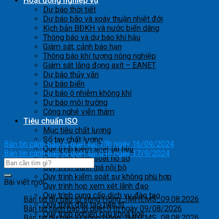
Hoạt động nghiệp vụ
Dự báo thời tiết
Dự báo bão và xoáy thuận nhiệt đới
Kịch bản BĐKH và nước biển dâng
Thông báo và dự báo khí hậu
Giám sát, cảnh báo hạn
Thông báo khí tượng nông nghiệp
Giám sát lắng đọng axít – EANET
Dự báo thủy văn
Dự báo biển
Dự báo ô nhiễm không khí
Dự báo môi trường
Công nghệ viễn thám
Tiêu chuẩn ISO
Mục tiêu chất lượng
Sổ tay chất lượng
Bản tin cảnh báo lũ quét lúc 13h ngày 16/09/2024
Quy trình kiểm soát tài liệu
Bản tin cảnh báo lũ quét lúc 01h ngày 17/9/2024
Quy trình kiểm soát hồ sơ
Quy trình đánh giá nội bộ
Quy trình kiểm soát sự không phù hợp
Bài viết mới
Quy trình họp xem xét lãnh đạo
Quy trình cung cấp dịch vụ đào tạo
Bản tin dự báo lũ sông Hồng_IMHEMS_09.08.2026
Quy trình đào tạo tiến sĩ
Bản tin cảnh báo lũ quét 01h ngày 09/08/2026
Quy trình nghiên cứu khoa học
Bản tin dự báo lũ sông Hồng_IMHEMS_08.08.2026