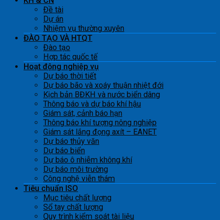
KH & CN
Đề tài
Dự án
Nhiệm vụ thường xuyên
ĐÀO TẠO VÀ HTQT
Đào tạo
Hợp tác quốc tế
Hoạt động nghiệp vụ
Dự báo thời tiết
Dự báo bão và xoáy thuận nhiệt đới
Kịch bản BĐKH và nước biển dâng
Thông báo và dự báo khí hậu
Giám sát, cảnh báo hạn
Thông báo khí tượng nông nghiệp
Giám sát lắng đọng axít – EANET
Dự báo thủy văn
Dự báo biển
Dự báo ô nhiễm không khí
Dự báo môi trường
Công nghệ viễn thám
Tiêu chuẩn ISO
Mục tiêu chất lượng
Sổ tay chất lượng
Quy trình kiểm soát tài liệu