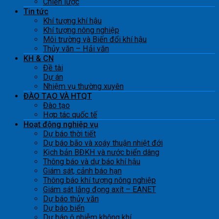
Chiến lược
Tin tức
Khí tượng khí hậu
Khí tượng nông nghiệp
Môi trường và Biến đổi khí hậu
Thủy văn – Hải văn
KH & CN
Đề tài
Dự án
Nhiệm vụ thường xuyên
ĐÀO TẠO VÀ HTQT
Đào tạo
Hợp tác quốc tế
Hoạt động nghiệp vụ
Dự báo thời tiết
Dự báo bão và xoáy thuận nhiệt đới
Kịch bản BĐKH và nước biển dâng
Thông báo và dự báo khí hậu
Giám sát, cảnh báo hạn
Thông báo khí tượng nông nghiệp
Giám sát lắng đọng axít – EANET
Dự báo thủy văn
Dự báo biển
Dự báo ô nhiễm không khí