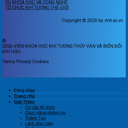
VỤ KHOA HỌC VÀ CÔNG NGHỆ
TỔ CHỨC KHÍ TƯỢNG THẾ GIỚI
Copyright © 2026 by imh.ac.vn
©
2026 VIỆN KHOA HỌC KHÍ TƯỢNG THỦY VĂN VÀ BIẾN ĐỔI
KHÍ HẬU
Terms
Privacy
Cookies
Đăng nhập
Trang chủ
Giới Thiệu
Cơ cấu tổ chức
Chức năng nhiệm vụ
Thành Tựu
Lãnh đạo viện