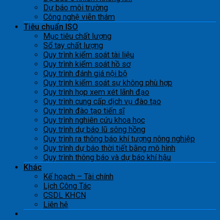
Dự báo môi trường
Công nghệ viễn thám
Tiêu chuẩn ISO
Mục tiêu chất lượng
Sổ tay chất lượng
Quy trình kiểm soát tài liệu
Quy trình kiểm soát hồ sơ
Quy trình đánh giá nội bộ
Quy trình kiểm soát sự không phù hợp
Quy trình họp xem xét lãnh đạo
Quy trình cung cấp dịch vụ đào tạo
Quy trình đào tạo tiến sĩ
Quy trình nghiên cứu khoa học
Quy trình dự báo lũ sông hồng
Quy trình ra thông báo khí tượng nông nghiệp
Quy trình dự báo thời tiết bằng mô hình
Quy trình thông báo và dự báo khí hậu
Khác
Kế hoạch – Tài chính
Lịch Công Tác
CSDL KHCN
Liên hệ