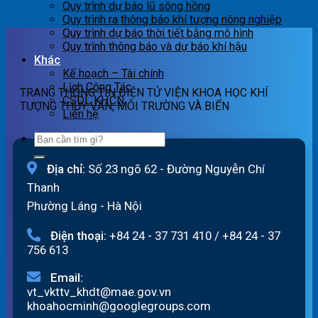
01h
Bản
lũ
dự
Quy trình dự báo lũ sông hồng
ngày
tin
sông
báo
Quy trình ra thông báo khí tượng nông nghiệp
09/08/2026
cảnh
Hồng_IMHEMS_08.08.2026
lũ
Quy trình dự báo thời tiết bằng mô hình
báo
sông
Quy trình thông báo và dự báo khí hậu
lũ
Hồng_IMHEMS_07.08.2026
Khác
quét
Kế hoạch – Tài chính
07h
Lịch Công Tác
TRANG THÔNG TIN ĐIỆN TỬ VIỆN KHOA HỌC KHÍ
ngày
CSDL KHCN
TƯỢNG THỦY VĂN, MÔI TRƯỜNG VÀ BIỂN
07/8/2026
Liên hệ
Địa chỉ:
Số 23 ngõ 62 - Đường Nguyễn Chí
Thanh
Phường Láng - Hà Nội
Điện thoại:
+84 24 - 37 731 410
/
+84 24 - 37
756 613
Email:
vt_vkttv_khdt@mae.gov.vn
khoahocminh@googlegroups.com