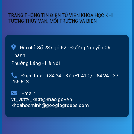
ngày
sông
06/8/2026
Hồng_IMHEMS_06.08.2026
TRANG THÔNG TIN ĐIỆN TỬ VIỆN KHOA HỌC KHÍ
TƯỢNG THỦY VĂN, MÔI TRƯỜNG VÀ BIỂN
Địa chỉ:
Số 23 ngõ 62 - Đường Nguyễn Chí
Thanh
Phường Láng - Hà Nội
Điện thoại:
+84 24 - 37 731 410
/
+84 24 - 37
756 613
Email:
vt_vkttv_khdt@mae.gov.vn
khoahocminh@googlegroups.com