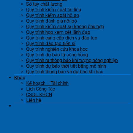
Sổ tay chất lượng
Quy trình kiểm soát tài liệu
Quy trình kiểm soát hồ sơ
Quy trình đánh giá nội bộ
Quy trình kiểm soát sự không phù hợp
Quy trình họp xem xét lãnh đạo
Quy trình cung cấp dịch vụ đào tạo
Quy trình đào tạo tiến sĩ
Quy trình nghiên cứu khoa học
Quy trình dự báo lũ sông hồng
Quy trình ra thông báo khí tượng nông nghiệp
Quy trình dự báo thời tiết bằng mô hình
Quy trình thông báo và dự báo khí hậu
Khác
Kế hoạch – Tài chính
Lịch Công Tác
CSDL KHCN
Liên hệ