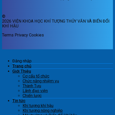
©
2026 VIỆN KHOA HỌC KHÍ TƯỢNG THỦY VĂN VÀ BIẾN ĐỔI
KHÍ HẬU
Terms
Privacy
Cookies
Đăng nhập
Trang chủ
Giới Thiệu
Cơ cấu tổ chức
Chức năng nhiệm vụ
Thành Tựu
Lãnh đạo viện
Chiến lược
Tin tức
Khí tượng khí hậu
Khí tượng nông nghiệp