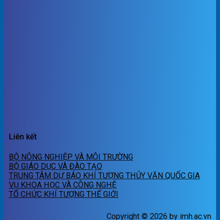
Liên kết
BỘ NÔNG NGHIỆP VÀ MÔI TRƯỜNG
BỘ GIÁO DỤC VÀ ĐÀO TẠO
TRUNG TÂM DỰ BÁO KHÍ TƯỢNG THỦY VĂN QUỐC GIA
VỤ KHOA HỌC VÀ CÔNG NGHỆ
TỔ CHỨC KHÍ TƯỢNG THẾ GIỚI
Copyright © 2026 by imh.ac.vn