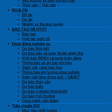
Môi trường và Biến đổi khí hậu
Thủy văn – Hải văn
KH & CN
Đề tài
Dự án
Nhiệm vụ thường xuyên
ĐÀO TẠO VÀ HTQT
Đào tạo
Hợp tác quốc tế
Hoạt động nghiệp vụ
Dự báo thời tiết
Dự báo bão và xoáy thuận nhiệt đới
Kịch bản BĐKH và nước biển dâng
Thông báo và dự báo khí hậu
Giám sát, cảnh báo hạn
Thông báo khí tượng nông nghiệp
Giám sát lắng đọng axít – EANET
Dự báo thủy văn
Dự báo biển
Dự báo ô nhiễm không khí
Dự báo môi trường
Công nghệ viễn thám
Tiêu chuẩn ISO
Mục tiêu chất lượng