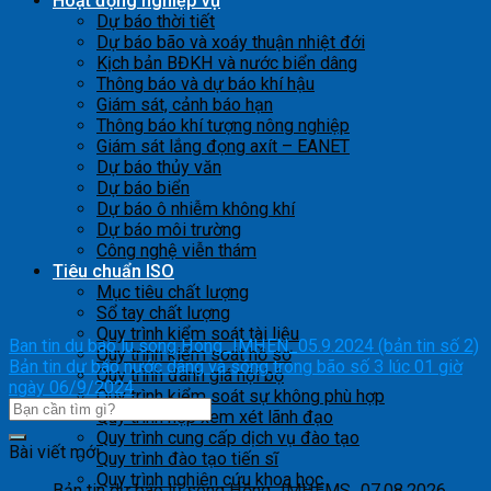
Hoạt động nghiệp vụ
Dự báo thời tiết
Dự báo bão và xoáy thuận nhiệt đới
Kịch bản BĐKH và nước biển dâng
Thông báo và dự báo khí hậu
Giám sát, cảnh báo hạn
Thông báo khí tượng nông nghiệp
Giám sát lắng đọng axít – EANET
Dự báo thủy văn
Dự báo biển
Dự báo ô nhiễm không khí
Dự báo môi trường
Công nghệ viễn thám
Tiêu chuẩn ISO
Mục tiêu chất lượng
Sổ tay chất lượng
Quy trình kiểm soát tài liệu
Ban tin du bao lu song Hong_IMHEN_05.9.2024 (bản tin số 2)
Quy trình kiểm soát hồ sơ
Bản tin dự báo nước dâng và sóng trong bão số 3 lúc 01 giờ
Quy trình đánh giá nội bộ
ngày 06/9/2024
Quy trình kiểm soát sự không phù hợp
Quy trình họp xem xét lãnh đạo
Quy trình cung cấp dịch vụ đào tạo
Bài viết mới
Quy trình đào tạo tiến sĩ
Quy trình nghiên cứu khoa học
Bản tin dự báo lũ sông Hồng_IMHEMS_07.08.2026