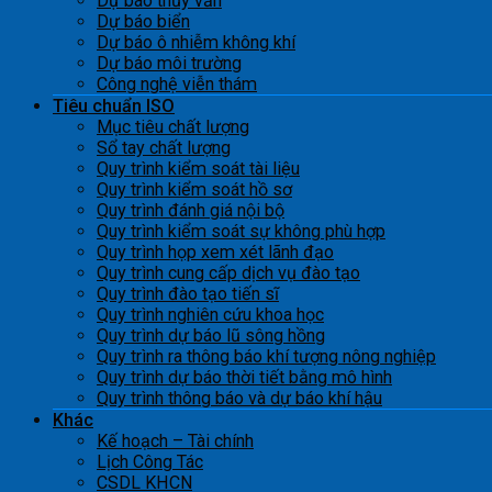
Dự báo thủy văn
Dự báo biển
Dự báo ô nhiễm không khí
Dự báo môi trường
Công nghệ viễn thám
Tiêu chuẩn ISO
Mục tiêu chất lượng
Sổ tay chất lượng
Quy trình kiểm soát tài liệu
Quy trình kiểm soát hồ sơ
Quy trình đánh giá nội bộ
Quy trình kiểm soát sự không phù hợp
Quy trình họp xem xét lãnh đạo
Quy trình cung cấp dịch vụ đào tạo
Quy trình đào tạo tiến sĩ
Quy trình nghiên cứu khoa học
Quy trình dự báo lũ sông hồng
Quy trình ra thông báo khí tượng nông nghiệp
Quy trình dự báo thời tiết bằng mô hình
Quy trình thông báo và dự báo khí hậu
Khác
Kế hoạch – Tài chính
Lịch Công Tác
CSDL KHCN