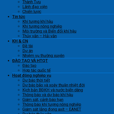
Thành Tựu
Lãnh đạo viện
Chiến lược
Tin tức
Khí tượng khí hậu
Khí tượng nông nghiệp
Môi trường và Biến đổi khí hậu
Thủy văn – Hải văn
KH & CN
Đề tài
Dự án
Nhiệm vụ thường xuyên
ĐÀO TẠO VÀ HTQT
Đào tạo
Hợp tác quốc tế
Hoạt động nghiệp vụ
Dự báo thời tiết
Dự báo bão và xoáy thuận nhiệt đới
Kịch bản BĐKH và nước biển dâng
Thông báo và dự báo khí hậu
Giám sát, cảnh báo hạn
Thông báo khí tượng nông nghiệp
Giám sát lắng đọng axít – EANET