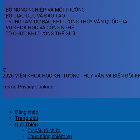
BỘ NÔNG NGHIỆP VÀ MÔI TRƯỜNG
BỘ GIÁO DỤC VÀ ĐÀO TẠO
TRUNG TÂM DỰ BÁO KHÍ TƯỢNG THỦY VĂN QUỐC GIA
VỤ KHOA HỌC VÀ CÔNG NGHỆ
TỔ CHỨC KHÍ TƯỢNG THẾ GIỚI
©
2026 VIỆN KHOA HỌC KHÍ TƯỢNG THỦY VĂN VÀ BIẾN ĐỔI K
Terms
Privacy
Cookies
Đăng nhập
Trang chủ
Giới Thiệu
Cơ cấu tổ chức
Chức năng nhiệm vụ