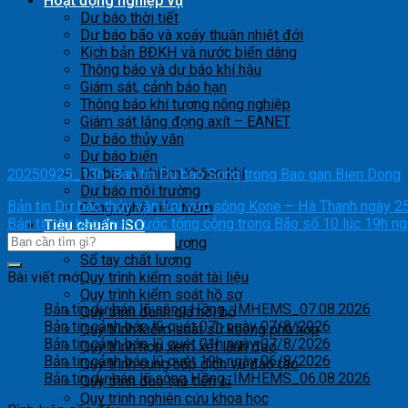
Hoạt động nghiệp vụ
Dự báo thời tiết
Dự báo bão và xoáy thuận nhiệt đới
Kịch bản BĐKH và nước biển dâng
Thông báo và dự báo khí hậu
Giám sát, cảnh báo hạn
Thông báo khí tượng nông nghiệp
Giám sát lắng đọng axít – EANET
Dự báo thủy văn
Dự báo biển
Dự báo ô nhiễm không khí
20250925_13h_Ban tin Du bao Song trong Bao gan Bien Dong
Dự báo môi trường
Bản tin Dự báo thủy văn lưu vực sông Kone – Hà Thanh ngày 
Công nghệ viễn thám
Bản tin dự báo mực nước tổng cộng trong Bão số 10 lúc 19h 
Tiêu chuẩn ISO
Mục tiêu chất lượng
Sổ tay chất lượng
Bài viết mới
Quy trình kiểm soát tài liệu
Quy trình kiểm soát hồ sơ
Bản tin dự báo lũ sông Hồng_IMHEMS_07.08.2026
Quy trình đánh giá nội bộ
Bản tin cảnh báo lũ quét 07h ngày 07/8/2026
Quy trình kiểm soát sự không phù hợp
Bản tin cảnh báo lũ quét 01h ngày 07/8/2026
Quy trình họp xem xét lãnh đạo
Bản tin cảnh báo lũ quét 19h ngày 06/8/2026
Quy trình cung cấp dịch vụ đào tạo
Bản tin dự báo lũ sông Hồng_IMHEMS_06.08.2026
Quy trình đào tạo tiến sĩ
Quy trình nghiên cứu khoa học