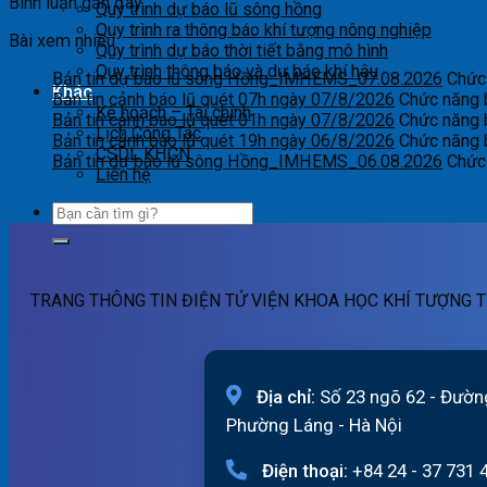
Bình luận gần đây
Quy trình dự báo lũ sông hồng
Quy trình ra thông báo khí tượng nông nghiệp
Bài xem nhiều
Quy trình dự báo thời tiết bằng mô hình
Quy trình thông báo và dự báo khí hậu
Bản tin dự báo lũ sông Hồng_IMHEMS_07.08.2026
Chức 
Khác
Bản tin cảnh báo lũ quét 07h ngày 07/8/2026
Chức năng b
Kế hoạch – Tài chính
Bản tin cảnh báo lũ quét 01h ngày 07/8/2026
Chức năng b
Lịch Công Tác
Bản tin cảnh báo lũ quét 19h ngày 06/8/2026
Chức năng b
CSDL KHCN
Bản tin dự báo lũ sông Hồng_IMHEMS_06.08.2026
Chức 
Liên hệ
TRANG THÔNG TIN ĐIỆN TỬ VIỆN KHOA HỌC KHÍ TƯỢNG T
Địa chỉ:
Số 23 ngõ 62 - Đườn
Phường Láng - Hà Nội
Điện thoại:
+84 24 - 37 731 