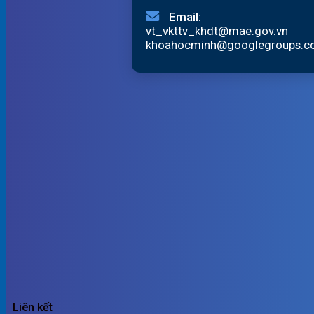
Email:
vt_vkttv_khdt@mae.gov.vn
khoahocminh@googlegroups.
Liên kết