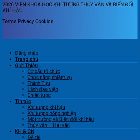
2026 VIỆN KHOA HỌC KHÍ TƯỢNG THỦY VĂN VÀ BIẾN ĐỔI
KHÍ HẬU
Terms
Privacy
Cookies
Đăng nhập
Trang chủ
Giới Thiệu
Cơ cấu tổ chức
Chức năng nhiệm vụ
Thành Tựu
Lãnh đạo viện
Chiến lược
Tin tức
Khí tượng khí hậu
Khí tượng nông nghiệp
Môi trường và Biến đổi khí hậu
Thủy văn – Hải văn
KH & CN
Đề tài