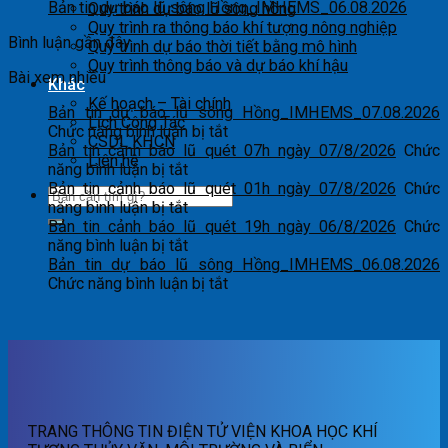
Bản tin dự báo lũ sông Hồng_IMHEMS_06.08.2026
Quy trình dự báo lũ sông hồng
Quy trình ra thông báo khí tượng nông nghiệp
Bình luận gần đây
Quy trình dự báo thời tiết bằng mô hình
Quy trình thông báo và dự báo khí hậu
Bài xem nhiều
Khác
Kế hoạch – Tài chính
Bản tin dự báo lũ sông Hồng_IMHEMS_07.08.2026
Lịch Công Tác
ở
Chức năng bình luận bị tắt
CSDL KHCN
Bản
Bản tin cảnh báo lũ quét 07h ngày 07/8/2026
Chức
Liên hệ
ở
tin
năng bình luận bị tắt
Bản
dự
Bản tin cảnh báo lũ quét 01h ngày 07/8/2026
Chức
tin
ở
báo
năng bình luận bị tắt
cảnh
Bản
lũ
Bản tin cảnh báo lũ quét 19h ngày 06/8/2026
Chức
báo
tin
ở
sông
năng bình luận bị tắt
lũ
cảnh
Bản
Hồng_IMHEMS_07.08.2026
Bản tin dự báo lũ sông Hồng_IMHEMS_06.08.2026
quét
báo
tin
ở
Chức năng bình luận bị tắt
07h
lũ
cảnh
Bản
ngày
quét
báo
tin
07/8/2026
01h
lũ
dự
ngày
quét
báo
07/8/2026
19h
lũ
ngày
sông
06/8/2026
Hồng_IMHEMS_06.08.2026
TRANG THÔNG TIN ĐIỆN TỬ VIỆN KHOA HỌC KHÍ