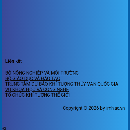
Liên kết
BỘ NÔNG NGHIỆP VÀ MÔI TRƯỜNG
BỘ GIÁO DỤC VÀ ĐÀO TẠO
TRUNG TÂM DỰ BÁO KHÍ TƯỢNG THỦY VĂN QUỐC GIA
VỤ KHOA HỌC VÀ CÔNG NGHỆ
TỔ CHỨC KHÍ TƯỢNG THẾ GIỚI
Copyright © 2026 by imh.ac.vn
©