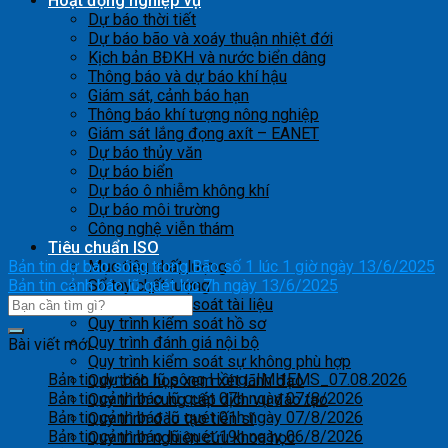
Hoạt động nghiệp vụ
Dự báo thời tiết
Dự báo bão và xoáy thuận nhiệt đới
Kịch bản BĐKH và nước biển dâng
Thông báo và dự báo khí hậu
Giám sát, cảnh báo hạn
Thông báo khí tượng nông nghiệp
Giám sát lắng đọng axít – EANET
Dự báo thủy văn
Dự báo biển
Dự báo ô nhiễm không khí
Dự báo môi trường
Công nghệ viễn thám
Tiêu chuẩn ISO
Bản tin dự báo sóng trong Bão số 1 lúc 1 giờ ngày 13/6/2025
Mục tiêu chất lượng
Bản tin cảnh báo lũ quét lúc 7h ngày 13/6/2025
Sổ tay chất lượng
Quy trình kiểm soát tài liệu
Quy trình kiểm soát hồ sơ
Quy trình đánh giá nội bộ
Bài viết mới
Quy trình kiểm soát sự không phù hợp
Bản tin dự báo lũ sông Hồng_IMHEMS_07.08.2026
Quy trình họp xem xét lãnh đạo
Bản tin cảnh báo lũ quét 07h ngày 07/8/2026
Quy trình cung cấp dịch vụ đào tạo
Bản tin cảnh báo lũ quét 01h ngày 07/8/2026
Quy trình đào tạo tiến sĩ
Bản tin cảnh báo lũ quét 19h ngày 06/8/2026
Quy trình nghiên cứu khoa học