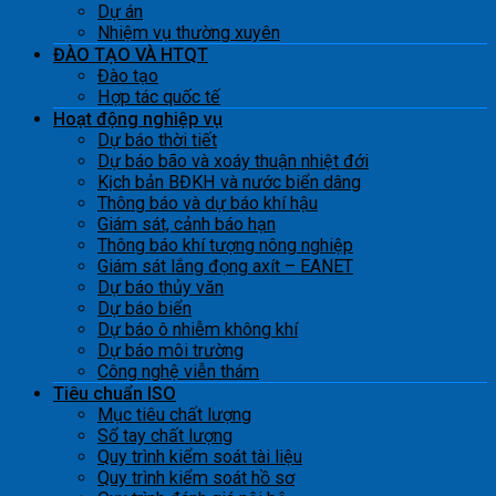
Dự án
Nhiệm vụ thường xuyên
ĐÀO TẠO VÀ HTQT
Đào tạo
Hợp tác quốc tế
Hoạt động nghiệp vụ
Dự báo thời tiết
Dự báo bão và xoáy thuận nhiệt đới
Kịch bản BĐKH và nước biển dâng
Thông báo và dự báo khí hậu
Giám sát, cảnh báo hạn
Thông báo khí tượng nông nghiệp
Giám sát lắng đọng axít – EANET
Dự báo thủy văn
Dự báo biển
Dự báo ô nhiễm không khí
Dự báo môi trường
Công nghệ viễn thám
Tiêu chuẩn ISO
Mục tiêu chất lượng
Sổ tay chất lượng
Quy trình kiểm soát tài liệu
Quy trình kiểm soát hồ sơ