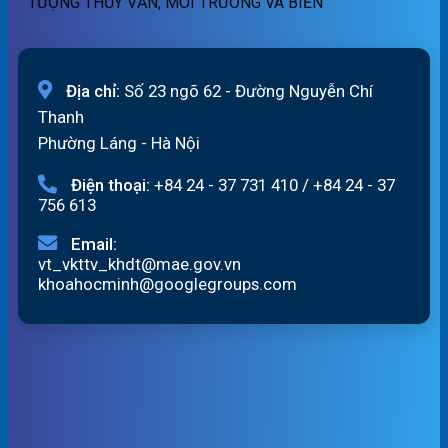
TƯỢNG THỦY VĂN, MÔI TRƯỜNG VÀ BIỂN
Địa chỉ:
Số 23 ngõ 62 - Đường Nguyễn Chí
Thanh
Phường Láng - Hà Nội
Điện thoại:
+84 24 - 37 731 410
/
+84 24 - 37
756 613
Email:
vt_vkttv_khdt@mae.gov.vn
khoahocminh@googlegroups.com