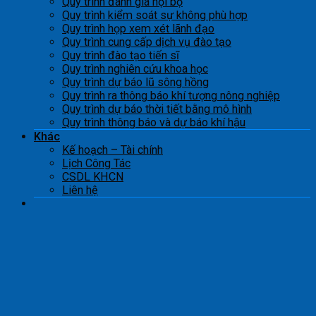
Quy trình đánh giá nội bộ
Quy trình kiểm soát sự không phù hợp
Quy trình họp xem xét lãnh đạo
Quy trình cung cấp dịch vụ đào tạo
Quy trình đào tạo tiến sĩ
Quy trình nghiên cứu khoa học
Quy trình dự báo lũ sông hồng
Quy trình ra thông báo khí tượng nông nghiệp
Quy trình dự báo thời tiết bằng mô hình
Quy trình thông báo và dự báo khí hậu
Khác
Kế hoạch – Tài chính
Lịch Công Tác
CSDL KHCN
Liên hệ