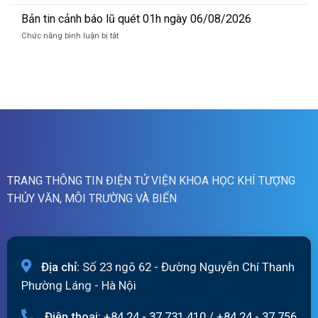
ngày
Bản
lũ
06/8/2026
tin
Bản tin cảnh báo lũ quét 01h ngày 06/08/2026
sông
cảnh
Hồng_IMHEMS_06.08.2026
ở
Chức năng bình luận bị tắt
báo
Bản
lũ
tin
quét
cảnh
07h
báo
ngày
lũ
06/8/2026
quét
01h
ngày
06/08/2026
TRANG THÔNG TIN ĐIỆN TỬ VIỆN KHOA HỌC KHÍ TƯỢNG
THỦY VĂN, MÔI TRƯỜNG VÀ BIỂN
Địa chỉ:
Số 23 ngõ 62 - Đường Nguyễn Chí Thanh
Phường Láng - Hà Nội
Điện thoại:
+84 24 - 37 731 410
/
+84 24 - 37 756