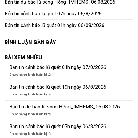
Bản tin dự báo lũ sông Hồng_IMHEMS_06.08.2026
Bản tin cảnh báo lũ quét 07h ngày 06/8/2026
Bản tin cảnh báo lũ quét 01h ngày 06/08/2026
BÌNH LUẬN GẦN ĐÂY
BÀI XEM NHIỀU
Bản tin cảnh báo lũ quét 01h ngày 07/8/2026
ở
Chức năng bình luận bị tắt
Bản
tin
Bản tin cảnh báo lũ quét 19h ngày 06/8/2026
cảnh
ở
Chức năng bình luận bị tắt
báo
Bản
lũ
tin
Bản tin dự báo lũ sông Hồng_IMHEMS_06.08.2026
quét
cảnh
01h
ở
Chức năng bình luận bị tắt
báo
ngày
Bản
lũ
07/8/2026
tin
Bản tin cảnh báo lũ quét 07h ngày 06/8/2026
quét
dự
19h
ở
Chức năng bình luận bị tắt
báo