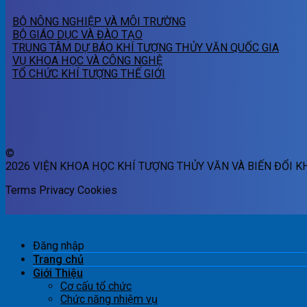
BỘ NÔNG NGHIỆP VÀ MÔI TRƯỜNG
BỘ GIÁO DỤC VÀ ĐÀO TẠO
TRUNG TÂM DỰ BÁO KHÍ TƯỢNG THỦY VĂN QUỐC GIA
VỤ KHOA HỌC VÀ CÔNG NGHỆ
TỔ CHỨC KHÍ TƯỢNG THẾ GIỚI
©
2026 VIỆN KHOA HỌC KHÍ TƯỢNG THỦY VĂN VÀ BIẾN ĐỔI K
Terms
Privacy
Cookies
Đăng nhập
Trang chủ
Giới Thiệu
Cơ cấu tổ chức
Chức năng nhiệm vụ