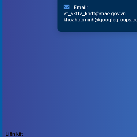
Email:
vt_vkttv_khdt@mae.gov.vn
khoahocminh@googlegroups.
Liên kết