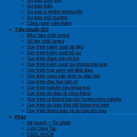
Dự báo thủy văn
Dự báo biển
Dự báo ô nhiễm không khí
Dự báo môi trường
Công nghệ viễn thám
Tiêu chuẩn ISO
Mục tiêu chất lượng
Sổ tay chất lượng
Quy trình kiểm soát tài liệu
Quy trình kiểm soát hồ sơ
Quy trình đánh giá nội bộ
Quy trình kiểm soát sự không phù hợp
Quy trình họp xem xét lãnh đạo
Quy trình cung cấp dịch vụ đào tạo
Quy trình đào tạo tiến sĩ
Quy trình nghiên cứu khoa học
Quy trình dự báo lũ sông hồng
Quy trình ra thông báo khí tượng nông nghiệp
Quy trình dự báo thời tiết bằng mô hình
Quy trình thông báo và dự báo khí hậu
Khác
Kế hoạch – Tài chính
Lịch Công Tác
CSDL KHCN