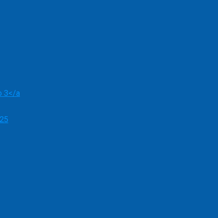
o 3</a
025