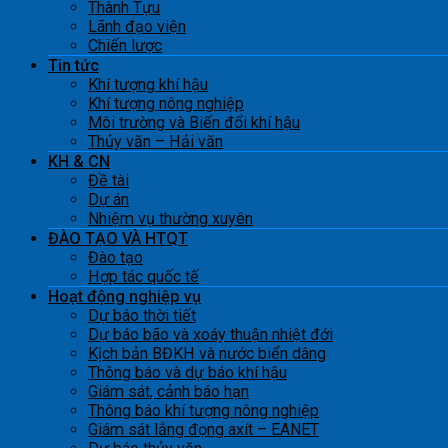
Thành Tựu
Lãnh đạo viện
Chiến lược
Tin tức
Khí tượng khí hậu
Khí tượng nông nghiệp
Môi trường và Biến đổi khí hậu
Thủy văn – Hải văn
KH & CN
Đề tài
Dự án
Nhiệm vụ thường xuyên
ĐÀO TẠO VÀ HTQT
Đào tạo
Hợp tác quốc tế
Hoạt động nghiệp vụ
Dự báo thời tiết
Dự báo bão và xoáy thuận nhiệt đới
Kịch bản BĐKH và nước biển dâng
Thông báo và dự báo khí hậu
Giám sát, cảnh báo hạn
Thông báo khí tượng nông nghiệp
Giám sát lắng đọng axít – EANET