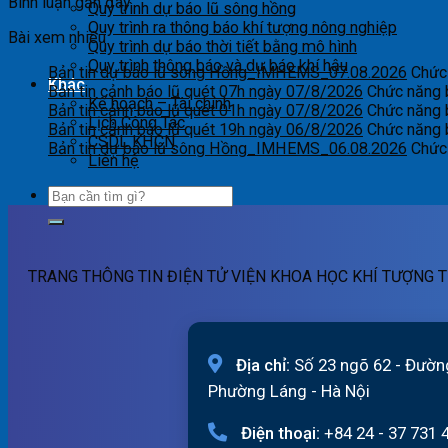
Bình luận gần đây
Quy trình dự báo lũ sông hồng
Quy trình ra thông báo khí tượng nông nghiệp
Bài xem nhiều
Quy trình dự báo thời tiết bằng mô hình
Quy trình thông báo và dự báo khí hậu
Bản tin dự báo lũ sông Hồng_IMHEMS_07.08.2026
Chức 
Khác
Bản tin cảnh báo lũ quét 07h ngày 07/8/2026
Chức năng b
Kế hoạch – Tài chính
Bản tin cảnh báo lũ quét 01h ngày 07/8/2026
Chức năng b
Lịch Công Tác
Bản tin cảnh báo lũ quét 19h ngày 06/8/2026
Chức năng b
CSDL KHCN
Bản tin dự báo lũ sông Hồng_IMHEMS_06.08.2026
Chức 
Liên hệ
TRANG THÔNG TIN ĐIỆN TỬ VIỆN KHOA HỌC KHÍ TƯỢNG T
Địa chỉ:
Số 23 ngõ 62 - Đườn
Phường Láng - Hà Nội
Điện thoại:
+84 24 - 37 731 