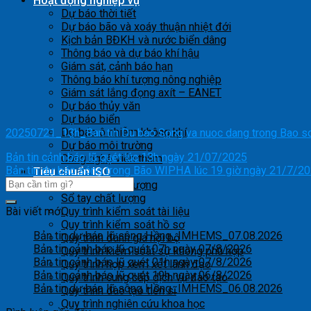
Hoạt động nghiệp vụ
Dự báo thời tiết
Dự báo bão và xoáy thuận nhiệt đới
Kịch bản BĐKH và nước biển dâng
Thông báo và dự báo khí hậu
Giám sát, cảnh báo hạn
Thông báo khí tượng nông nghiệp
Giám sát lắng đọng axít – EANET
Dự báo thủy văn
Dự báo biển
Dự báo ô nhiễm không khí
20250721_13h_Ban tin Du bao Song va nuoc dang trong Bao s
Dự báo môi trường
Bản tin cảnh báo lũ quét lúc 13h ngày 21/07/2025
Công nghệ viễn thám
Bản tin dự báo sóng trong Bão WIPHA lúc 19 giờ ngày 21/7/2
Tiêu chuẩn ISO
Mục tiêu chất lượng
Sổ tay chất lượng
Bài viết mới
Quy trình kiểm soát tài liệu
Quy trình kiểm soát hồ sơ
Bản tin dự báo lũ sông Hồng_IMHEMS_07.08.2026
Quy trình đánh giá nội bộ
Bản tin cảnh báo lũ quét 07h ngày 07/8/2026
Quy trình kiểm soát sự không phù hợp
Bản tin cảnh báo lũ quét 01h ngày 07/8/2026
Quy trình họp xem xét lãnh đạo
Bản tin cảnh báo lũ quét 19h ngày 06/8/2026
Quy trình cung cấp dịch vụ đào tạo
Bản tin dự báo lũ sông Hồng_IMHEMS_06.08.2026
Quy trình đào tạo tiến sĩ
Quy trình nghiên cứu khoa học