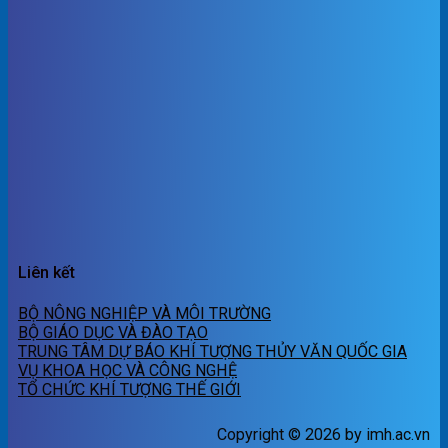
Liên kết
BỘ NÔNG NGHIỆP VÀ MÔI TRƯỜNG
BỘ GIÁO DỤC VÀ ĐÀO TẠO
TRUNG TÂM DỰ BÁO KHÍ TƯỢNG THỦY VĂN QUỐC GIA
VỤ KHOA HỌC VÀ CÔNG NGHỆ
TỔ CHỨC KHÍ TƯỢNG THẾ GIỚI
Copyright © 2026 by imh.ac.vn