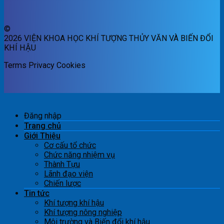
©
2026 VIỆN KHOA HỌC KHÍ TƯỢNG THỦY VĂN VÀ BIẾN ĐỔI
KHÍ HẬU
Terms
Privacy
Cookies
Đăng nhập
Trang chủ
Giới Thiệu
Cơ cấu tổ chức
Chức năng nhiệm vụ
Thành Tựu
Lãnh đạo viện
Chiến lược
Tin tức
Khí tượng khí hậu
Khí tượng nông nghiệp
Môi trường và Biến đổi khí hậu