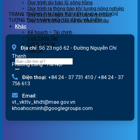
Quy trình dự báo lũ sông hồng
ngày
quét
Quy trình ra thông báo khí tượng nông nghiệp
07/8/2026
01h
TRANG THÔNG TIN ĐIỆN TỬ VIỆN KHOA HỌC KHÍ
Quy trình dự báo thời tiết bằng mô hình
ngày
TƯỢNG THỦY VĂN, MÔI TRƯỜNG VÀ BIỂN
Quy trình thông báo và dự báo khí hậu
07/8/2026
Khác
Kế hoạch – Tài chính
Lịch Công Tác
CSDL KHCN
Địa chỉ:
Số 23 ngõ 62 - Đường Nguyễn Chí
Liên hệ
Thanh
Phường Láng - Hà Nội
Điện thoại:
+84 24 - 37 731 410
/
+84 24 - 37
756 613
Email:
vt_vkttv_khdt@mae.gov.vn
khoahocminh@googlegroups.com