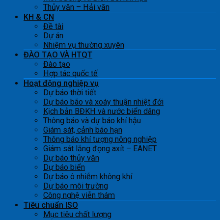
Thủy văn – Hải văn
KH & CN
Đề tài
Dự án
Nhiệm vụ thường xuyên
ĐÀO TẠO VÀ HTQT
Đào tạo
Hợp tác quốc tế
Hoạt động nghiệp vụ
Dự báo thời tiết
Dự báo bão và xoáy thuận nhiệt đới
Kịch bản BĐKH và nước biển dâng
Thông báo và dự báo khí hậu
Giám sát, cảnh báo hạn
Thông báo khí tượng nông nghiệp
Giám sát lắng đọng axít – EANET
Dự báo thủy văn
Dự báo biển
Dự báo ô nhiễm không khí
Dự báo môi trường
Công nghệ viễn thám
Tiêu chuẩn ISO
Mục tiêu chất lượng