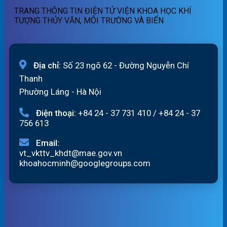
07/8/2026
19h
TRANG THÔNG TIN ĐIỆN TỬ VIỆN KHOA HỌC KHÍ
ngày
TƯỢNG THỦY VĂN, MÔI TRƯỜNG VÀ BIỂN
06/8/2026
Địa chỉ:
Số 23 ngõ 62 - Đường Nguyễn Chí
Thanh
Phường Láng - Hà Nội
Điện thoại:
+84 24 - 37 731 410
/
+84 24 - 37
756 613
Email:
vt_vkttv_khdt@mae.gov.vn
khoahocminh@googlegroups.com