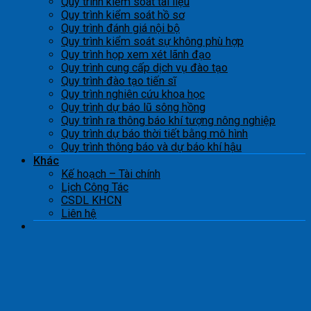
Quy trình kiểm soát tài liệu
Quy trình kiểm soát hồ sơ
Quy trình đánh giá nội bộ
Quy trình kiểm soát sự không phù hợp
Quy trình họp xem xét lãnh đạo
Quy trình cung cấp dịch vụ đào tạo
Quy trình đào tạo tiến sĩ
Quy trình nghiên cứu khoa học
Quy trình dự báo lũ sông hồng
Quy trình ra thông báo khí tượng nông nghiệp
Quy trình dự báo thời tiết bằng mô hình
Quy trình thông báo và dự báo khí hậu
Khác
Kế hoạch – Tài chính
Lịch Công Tác
CSDL KHCN
Liên hệ