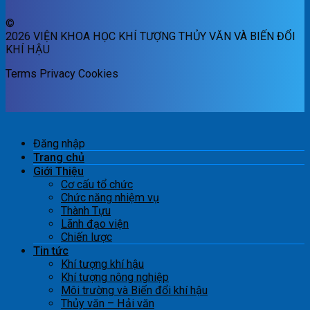
©
2026 VIỆN KHOA HỌC KHÍ TƯỢNG THỦY VĂN VÀ BIẾN ĐỔI
KHÍ HẬU
Terms
Privacy
Cookies
Đăng nhập
Trang chủ
Giới Thiệu
Cơ cấu tổ chức
Chức năng nhiệm vụ
Thành Tựu
Lãnh đạo viện
Chiến lược
Tin tức
Khí tượng khí hậu
Khí tượng nông nghiệp
Môi trường và Biến đổi khí hậu
Thủy văn – Hải văn