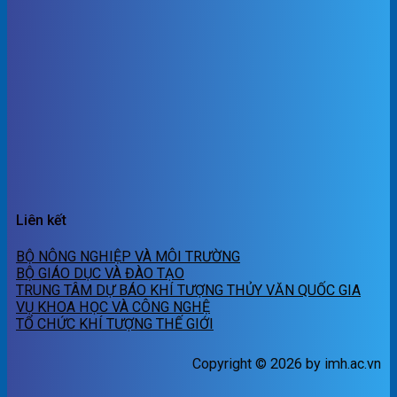
Liên kết
BỘ NÔNG NGHIỆP VÀ MÔI TRƯỜNG
BỘ GIÁO DỤC VÀ ĐÀO TẠO
TRUNG TÂM DỰ BÁO KHÍ TƯỢNG THỦY VĂN QUỐC GIA
VỤ KHOA HỌC VÀ CÔNG NGHỆ
TỔ CHỨC KHÍ TƯỢNG THẾ GIỚI
Copyright © 2026 by imh.ac.vn