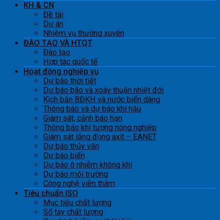
KH & CN
Đề tài
Dự án
Nhiệm vụ thường xuyên
ĐÀO TẠO VÀ HTQT
Đào tạo
Hợp tác quốc tế
Hoạt động nghiệp vụ
Dự báo thời tiết
Dự báo bão và xoáy thuận nhiệt đới
Kịch bản BĐKH và nước biển dâng
Thông báo và dự báo khí hậu
Giám sát, cảnh báo hạn
Thông báo khí tượng nông nghiệp
Giám sát lắng đọng axít – EANET
Dự báo thủy văn
Dự báo biển
Dự báo ô nhiễm không khí
Dự báo môi trường
Công nghệ viễn thám
Tiêu chuẩn ISO
Mục tiêu chất lượng
Sổ tay chất lượng