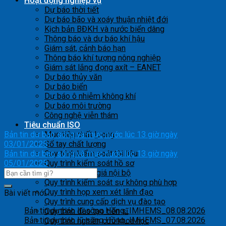
Hoạt động nghiệp vụ
Dự báo thời tiết
Dự báo bão và xoáy thuận nhiệt đới
Kịch bản BĐKH và nước biển dâng
Thông báo và dự báo khí hậu
Giám sát, cảnh báo hạn
Thông báo khí tượng nông nghiệp
Giám sát lắng đọng axít – EANET
Dự báo thủy văn
Dự báo biển
Dự báo ô nhiễm không khí
Dự báo môi trường
Công nghệ viễn thám
Tiêu chuẩn ISO
Bản tin dự báo sóng và mực nước lúc 13 giờ ngày
Mục tiêu chất lượng
03/01/2025
Sổ tay chất lượng
Bản tin dự báo sóng và mực nước lúc 13 giờ ngày
Quy trình kiểm soát tài liệu
05/01/2025
Quy trình kiểm soát hồ sơ
Quy trình đánh giá nội bộ
Quy trình kiểm soát sự không phù hợp
Quy trình họp xem xét lãnh đạo
Bài viết mới
Quy trình cung cấp dịch vụ đào tạo
Bản tin dự báo lũ sông Hồng_IMHEMS_08.08.2026
Quy trình đào tạo tiến sĩ
Bản tin dự báo lũ sông Hồng_IMHEMS_07.08.2026
Quy trình nghiên cứu khoa học