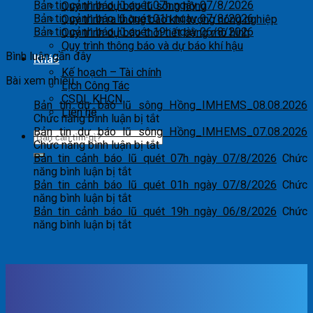
Bản tin cảnh báo lũ quét 07h ngày 07/8/2026
Quy trình dự báo lũ sông hồng
Bản tin cảnh báo lũ quét 01h ngày 07/8/2026
Quy trình ra thông báo khí tượng nông nghiệp
Bản tin cảnh báo lũ quét 19h ngày 06/8/2026
Quy trình dự báo thời tiết bằng mô hình
Quy trình thông báo và dự báo khí hậu
Bình luận gần đây
Khác
Kế hoạch – Tài chính
Bài xem nhiều
Lịch Công Tác
CSDL KHCN
Bản tin dự báo lũ sông Hồng_IMHEMS_08.08.2026
Liên hệ
ở
Chức năng bình luận bị tắt
Bản
Bản tin dự báo lũ sông Hồng_IMHEMS_07.08.2026
tin
ở
Chức năng bình luận bị tắt
dự
Bản
Bản tin cảnh báo lũ quét 07h ngày 07/8/2026
Chức
ở
báo
tin
năng bình luận bị tắt
Bản
lũ
dự
Bản tin cảnh báo lũ quét 01h ngày 07/8/2026
Chức
tin
ở
sông
báo
năng bình luận bị tắt
cảnh
Bản
Hồng_IMHEMS_08.08.2026
lũ
Bản tin cảnh báo lũ quét 19h ngày 06/8/2026
Chức
báo
tin
ở
sông
năng bình luận bị tắt
lũ
cảnh
Bản
Hồng_IMHEMS_07.08.2026
quét
báo
tin
07h
lũ
cảnh
ngày
quét
báo
07/8/2026
01h
lũ
ngày
quét