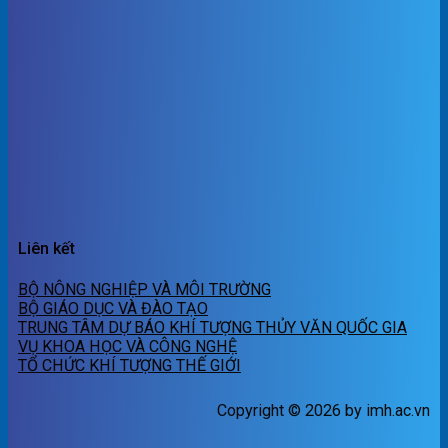
Liên kết
BỘ NÔNG NGHIỆP VÀ MÔI TRƯỜNG
BỘ GIÁO DỤC VÀ ĐÀO TẠO
TRUNG TÂM DỰ BÁO KHÍ TƯỢNG THỦY VĂN QUỐC GIA
VỤ KHOA HỌC VÀ CÔNG NGHỆ
TỔ CHỨC KHÍ TƯỢNG THẾ GIỚI
Copyright © 2026 by imh.ac.vn