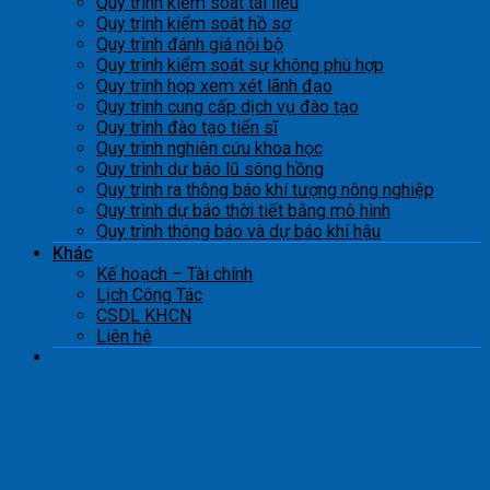
Quy trình kiểm soát tài liệu
Quy trình kiểm soát hồ sơ
Quy trình đánh giá nội bộ
Quy trình kiểm soát sự không phù hợp
Quy trình họp xem xét lãnh đạo
Quy trình cung cấp dịch vụ đào tạo
Quy trình đào tạo tiến sĩ
Quy trình nghiên cứu khoa học
Quy trình dự báo lũ sông hồng
Quy trình ra thông báo khí tượng nông nghiệp
Quy trình dự báo thời tiết bằng mô hình
Quy trình thông báo và dự báo khí hậu
Khác
Kế hoạch – Tài chính
Lịch Công Tác
CSDL KHCN
Liên hệ