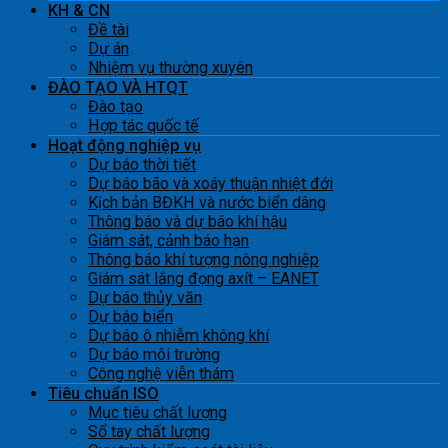
KH & CN
Đề tài
Dự án
Nhiệm vụ thường xuyên
ĐÀO TẠO VÀ HTQT
Đào tạo
Hợp tác quốc tế
Hoạt động nghiệp vụ
Dự báo thời tiết
Dự báo bão và xoáy thuận nhiệt đới
Kịch bản BĐKH và nước biển dâng
Thông báo và dự báo khí hậu
Giám sát, cảnh báo hạn
Thông báo khí tượng nông nghiệp
Giám sát lắng đọng axít – EANET
Dự báo thủy văn
Dự báo biển
Dự báo ô nhiễm không khí
Dự báo môi trường
Công nghệ viễn thám
Tiêu chuẩn ISO
Mục tiêu chất lượng
Sổ tay chất lượng