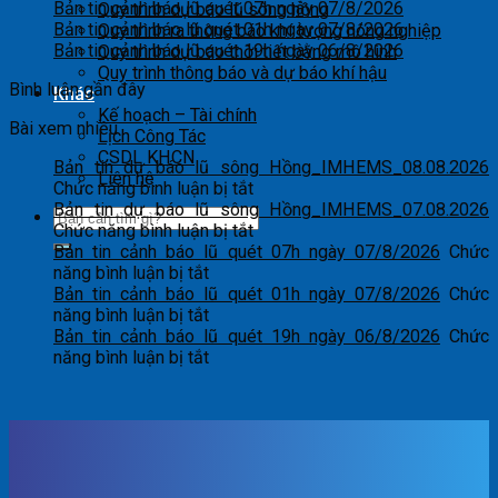
Bản tin cảnh báo lũ quét 07h ngày 07/8/2026
Quy trình dự báo lũ sông hồng
Bản tin cảnh báo lũ quét 01h ngày 07/8/2026
Quy trình ra thông báo khí tượng nông nghiệp
Bản tin cảnh báo lũ quét 19h ngày 06/8/2026
Quy trình dự báo thời tiết bằng mô hình
Quy trình thông báo và dự báo khí hậu
Bình luận gần đây
Khác
Kế hoạch – Tài chính
Bài xem nhiều
Lịch Công Tác
CSDL KHCN
Bản tin dự báo lũ sông Hồng_IMHEMS_08.08.2026
Liên hệ
ở
Chức năng bình luận bị tắt
Bản
Bản tin dự báo lũ sông Hồng_IMHEMS_07.08.2026
tin
ở
Chức năng bình luận bị tắt
dự
Bản
Bản tin cảnh báo lũ quét 07h ngày 07/8/2026
Chức
ở
báo
tin
năng bình luận bị tắt
Bản
lũ
dự
Bản tin cảnh báo lũ quét 01h ngày 07/8/2026
Chức
tin
ở
sông
báo
năng bình luận bị tắt
cảnh
Bản
Hồng_IMHEMS_08.08.2026
lũ
Bản tin cảnh báo lũ quét 19h ngày 06/8/2026
Chức
báo
tin
ở
sông
năng bình luận bị tắt
lũ
cảnh
Bản
Hồng_IMHEMS_07.08.2026
quét
báo
tin
07h
lũ
cảnh
ngày
quét
báo
07/8/2026
01h
lũ
ngày
quét