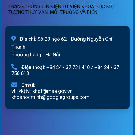
07/8/2026
19h
TRANG THÔNG TIN ĐIỆN TỬ VIỆN KHOA HỌC KHÍ
ngày
TƯỢNG THỦY VĂN, MÔI TRƯỜNG VÀ BIỂN
06/8/2026
Địa chỉ:
Số 23 ngõ 62 - Đường Nguyễn Chí
Thanh
Phường Láng - Hà Nội
Điện thoại:
+84 24 - 37 731 410
/
+84 24 - 37
756 613
Email:
vt_vkttv_khdt@mae.gov.vn
khoahocminh@googlegroups.com