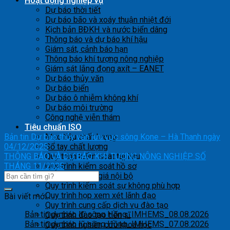
Hoạt động nghiệp vụ
Dự báo thời tiết
Dự báo bão và xoáy thuận nhiệt đới
Kịch bản BĐKH và nước biển dâng
Thông báo và dự báo khí hậu
Giám sát, cảnh báo hạn
Thông báo khí tượng nông nghiệp
Giám sát lắng đọng axít – EANET
Dự báo thủy văn
Dự báo biển
Dự báo ô nhiễm không khí
Dự báo môi trường
Công nghệ viễn thám
Tiêu chuẩn ISO
Bản tin Dự báo thủy văn lưu vực sông Kone – Hà Thanh ngày
Mục tiêu chất lượng
04/12/2025
Sổ tay chất lượng
THÔNG BÁO VÀ DỰ BÁO KHÍ TƯỢNG NÔNG NGHIỆP SỐ
Quy trình kiểm soát tài liệu
THÁNG 11/2025
Quy trình kiểm soát hồ sơ
Quy trình đánh giá nội bộ
Quy trình kiểm soát sự không phù hợp
Quy trình họp xem xét lãnh đạo
Bài viết mới
Quy trình cung cấp dịch vụ đào tạo
Bản tin dự báo lũ sông Hồng_IMHEMS_08.08.2026
Quy trình đào tạo tiến sĩ
Bản tin dự báo lũ sông Hồng_IMHEMS_07.08.2026
Quy trình nghiên cứu khoa học