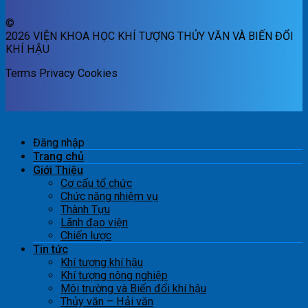
©
2026 VIỆN KHOA HỌC KHÍ TƯỢNG THỦY VĂN VÀ BIẾN ĐỔI
KHÍ HẬU
Terms
Privacy
Cookies
Đăng nhập
Trang chủ
Giới Thiệu
Cơ cấu tổ chức
Chức năng nhiệm vụ
Thành Tựu
Lãnh đạo viện
Chiến lược
Tin tức
Khí tượng khí hậu
Khí tượng nông nghiệp
Môi trường và Biến đổi khí hậu
Thủy văn – Hải văn